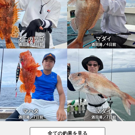
オニカサゴ
マダイ
4
4
酒田港／
日前
酒田港／
日前
マハタ
マダイ
7
7
酒田港／
日前
酒田港／
日前
全ての釣果を見る