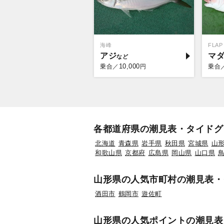
海峰
FLAP
アジ
マ
10,000
乗合／
円
乗合
各都道府県の潮見表・タイドグ
北海道
青森県
岩手県
秋田県
宮城県
山
和歌山県
京都府
広島県
岡山県
山口県
山形県の人気市町村の潮見表・
酒田市
鶴岡市
遊佐町
山形県の人気ポイントの潮見表