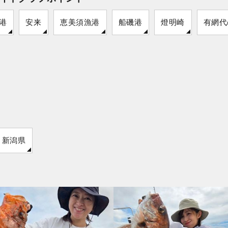
港
安来
恵美須漁港
船磯港
燈明崎
有網代
新潟県