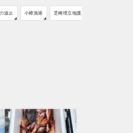
の波止
小樟漁港
芝崎埋立地護岸