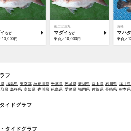
第二宝運丸
海峰
ダイ
マダイ
マハ
10,000
10,000
1
／
円
乗合／
円
乗合／
ラフ
形県
福島県
東京都
神奈川県
千葉県
茨城県
新潟県
富山県
石川県
福井県
鳥取県
島根県
高知県
香川県
徳島県
愛媛県
福岡県
佐賀県
長崎県
熊本県
タイドグラフ
・タイドグラフ