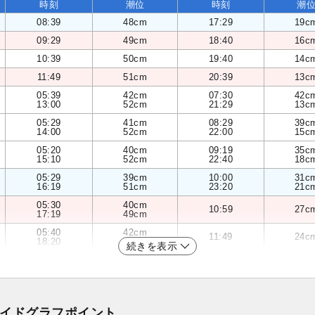
時刻
潮位
時刻
潮
08:39
48cm
17:29
19c
09:29
49cm
18:40
16c
10:39
50cm
19:40
14c
11:49
51cm
20:39
13c
05:39
42cm
07:30
42c
13:00
52cm
21:29
13c
05:29
41cm
08:29
39c
14:00
52cm
22:00
15c
05:20
40cm
09:19
35c
15:10
52cm
22:40
18c
05:29
39cm
10:00
31c
16:19
51cm
23:20
21c
05:30
40cm
10:59
27c
17:19
49cm
05:40
42cm
11:49
24c
18:20
46cm
続きを表示
イドグラフポイント