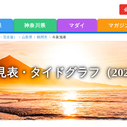
果
神奈川県
マダイ
マガジ
版・完全版）
山形県
鶴岡市
今泉漁港
見表
・タイドグラフ（20