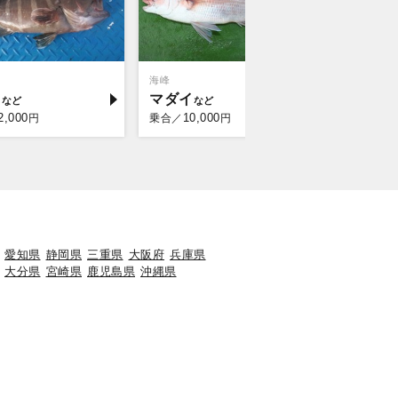
海峰
遊漁船ASAH
タ
マダイ
マダイ
2,000
10,000
10,
円
乗合／
円
乗合／
愛知県
静岡県
三重県
大阪府
兵庫県
大分県
宮崎県
鹿児島県
沖縄県