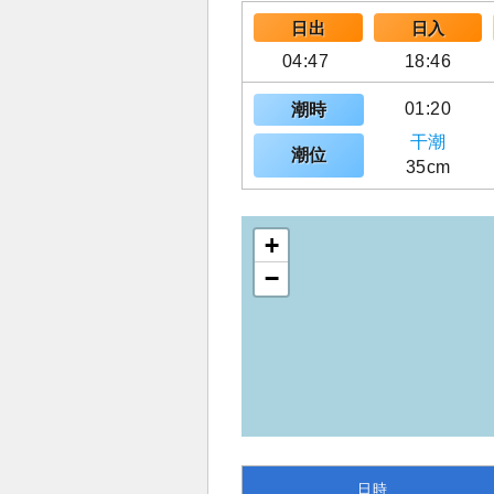
日出
日入
04:47
18:46
01:20
潮時
干潮
潮位
35cm
+
−
日時