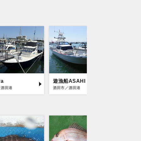
ra
遊漁船ASAHI
剛雄丸
／酒田港
酒田市／酒田港
鶴岡市／由