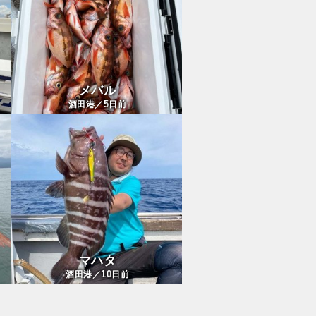
メバル
5
酒田港／
日前
マハタ
10
酒田港／
日前