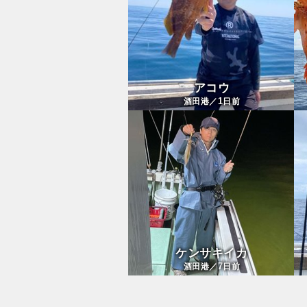
アコウ
1
酒田港／
日前
ケンサキイカ
7
酒田港／
日前