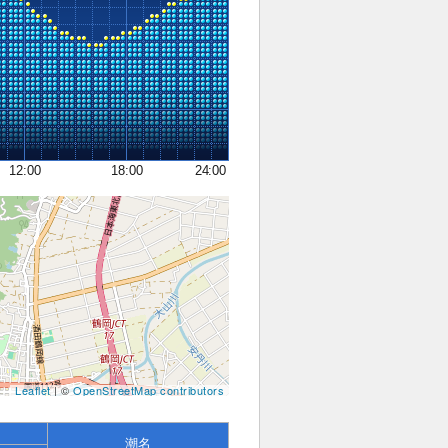
12:00
18:00
24:00
Leaflet
| ©
OpenStreetMap contributors
潮名