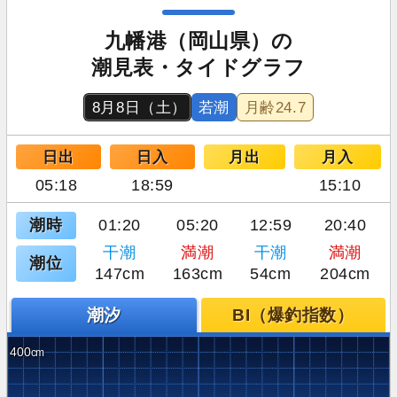
九幡港（岡山県）の
潮見表・タイドグラフ
8月8日（土）
若潮
月齢
24.7
日出
日入
月出
月入
05:18
18:59
15:10
潮時
01:20
05:20
12:59
20:40
干潮
満潮
干潮
満潮
潮位
147cm
163cm
54cm
204cm
潮汐
BI（爆釣指数）
400