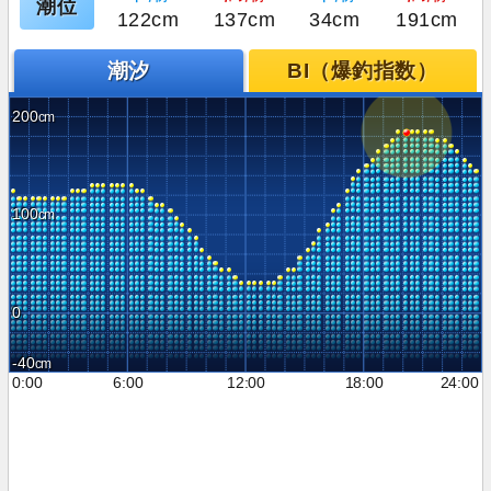
潮位
122cm
137cm
34cm
191cm
潮汐
BI（爆釣指数）
200
100
0
-40
0:00
6:00
12:00
18:00
24:00