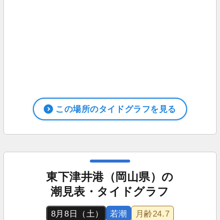
この場所のタイドグラフを見る
東下津井港（岡山県）の
潮見表・タイドグラフ
8月8日（土）
若潮
月齢
24.7