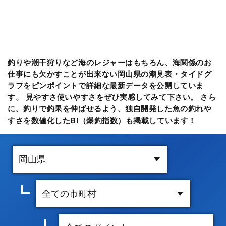
釣りや潮干狩りなど海のレジャーはもちろん、海関係のお
仕事にも欠かすことが出来ない岡山県の潮見表・タイドグ
ラフをピンポイントで詳細な最新データを公開していま
す。 見やすさ使いやすさをぜひ実感してみて下さい。 さら
に、釣りで釣果を伸ばせるよう、独自開発した魚の釣れや
すさを数値化したBI（爆釣指数）も掲載しています！