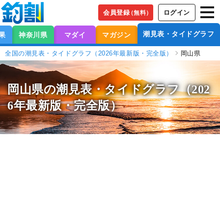
会員登録
ログイン
（無料）
潮見表・タイドグラフ
果
神奈川県
マダイ
マガジン
全国の潮見表・タイドグラフ（2026年最新版・完全版）
岡山県
岡山県の潮見表
・タイドグラフ（202
6年最新版・完全版）