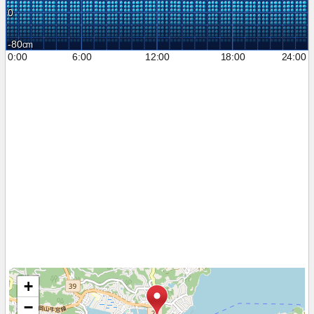
0
-80
0:00
6:00
12:00
18:00
24:00
+
−