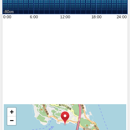
-80
0:00
6:00
12:00
18:00
24:00
+
−