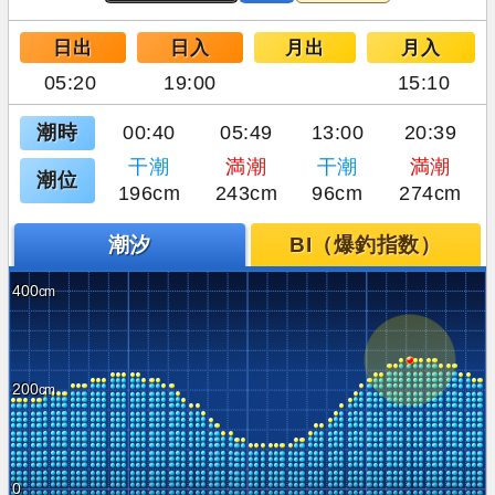
日出
日入
月出
月入
05:20
19:00
15:10
潮時
00:40
05:49
13:00
20:39
干潮
満潮
干潮
満潮
潮位
196cm
243cm
96cm
274cm
潮汐
BI（爆釣指数）
400
200
0