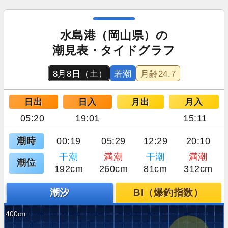
水島港（岡山県）の
潮見表・タイドグラフ
8月8日（土）
若潮
月齢
24.7
日出
日入
月出
月入
05:20
19:01
15:11
潮時
00:19
05:29
12:29
20:10
干潮
満潮
干潮
満潮
潮位
192cm
260cm
81cm
312cm
潮汐
BI（爆釣指数）
400