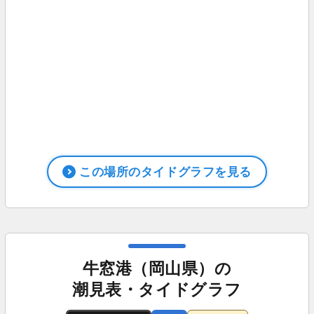
この場所のタイドグラフを見る
牛窓港（岡山県）の
潮見表・タイドグラフ