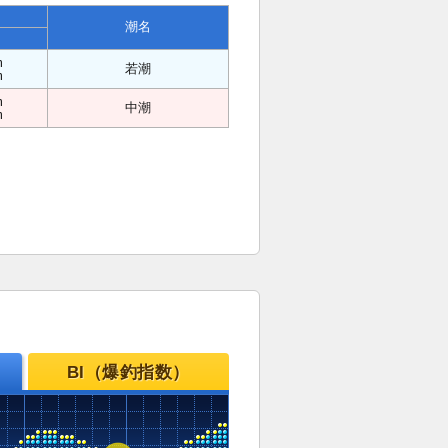
潮名
m
若潮
m
m
中潮
m
BI（爆釣指数）