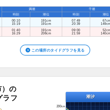
満潮
干潮
時刻
潮位
時刻
潮位
00:10
191cm
07:49
67c
15:19
191cm
20:39
149c
01:40
191cm
09:00
52c
16:29
208cm
21:59
140c
この場所のタイドグラフを見る
市）の
グラフ
潮汐
200