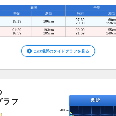
満潮
干潮
時刻
潮位
時刻
潮位
07:39
69c
15:19
186cm
20:00
159c
01:20
193cm
09:00
55c
16:39
205cm
21:59
149c
この場所のタイドグラフを見る
の
グラフ
潮汐
200