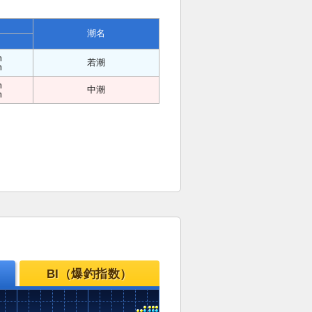
潮名
m
若潮
m
m
中潮
m
BI（爆釣指数）