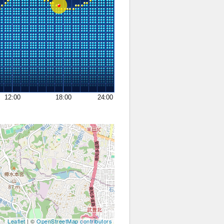
12:00
18:00
24:00
Leaflet
| ©
OpenStreetMap contributors