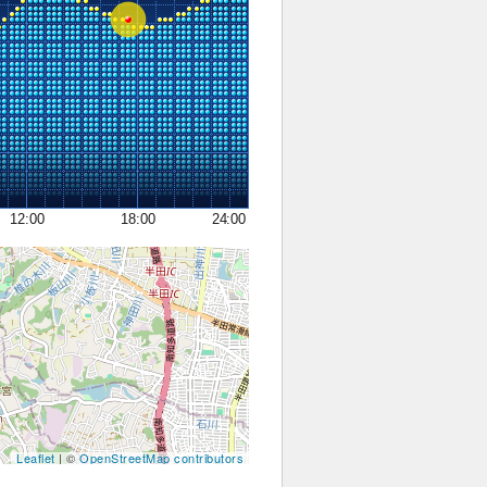
12:00
18:00
24:00
Leaflet
| ©
OpenStreetMap contributors