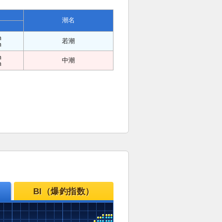
潮名
m
若潮
m
m
中潮
m
BI（爆釣指数）