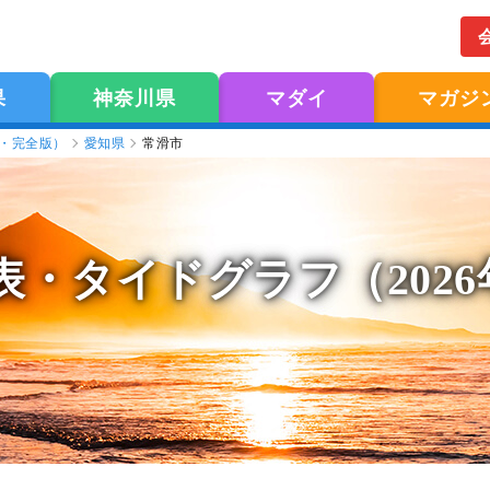
果
神奈川県
マダイ
マガジ
版・完全版）
愛知県
常滑市
表
・タイドグラフ（202