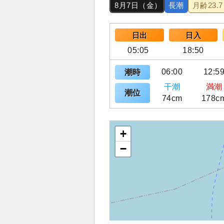
8月7日（金）
長潮
月齢
23.7
日出
日入
05:05
18:50
06:00
12:5
潮時
干潮
満潮
潮位
74cm
178c
+
−