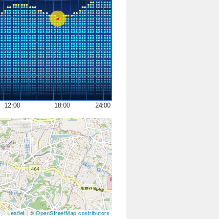
12:00
18:00
24:00
Leaflet
| ©
OpenStreetMap contributors