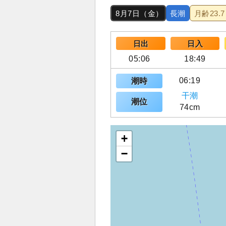
8月7日（金）
長潮
月齢
23.7
日出
日入
05:06
18:49
06:19
潮時
干潮
潮位
74cm
+
−