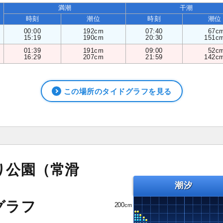
満潮
干潮
時刻
潮位
時刻
潮位
00:00
192cm
07:40
67c
15:19
190cm
20:30
151c
01:39
191cm
09:00
52c
16:29
207cm
21:59
142c
この場所のタイドグラフを見る
り公園（常滑
潮汐
グラフ
200