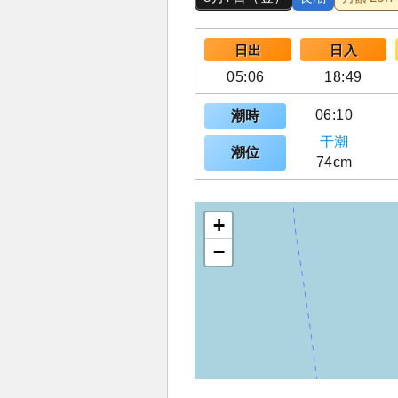
日出
日入
05:06
18:49
06:10
潮時
干潮
潮位
74cm
+
−