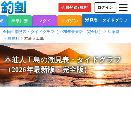
会員登録
ログイン
（無料）
潮見表・タイドグラフ
果
神奈川県
マダイ
マガジン
全国の潮見表・タイドグラフ（2026年最新版・完全版）
兵庫県
播磨町
本荘人工島
本荘人工島の潮見表
・タイドグラフ
（2026年最新版・完全版）