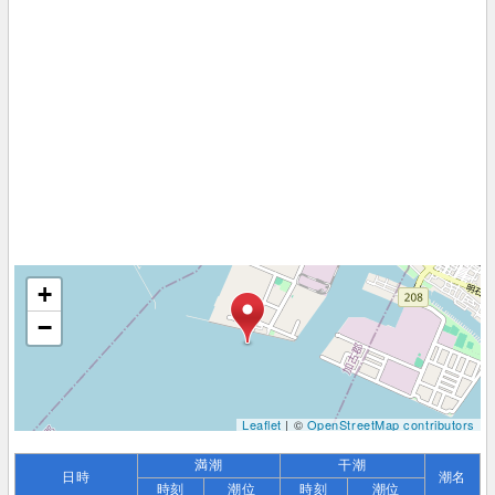
+
−
Leaflet
| ©
OpenStreetMap contributors
満潮
干潮
日時
潮名
時刻
潮位
時刻
潮位