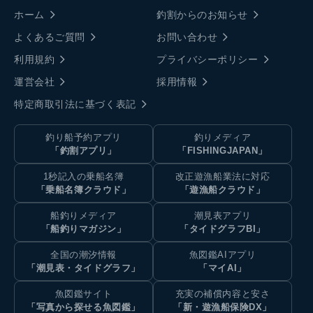
ホーム
釣割からのお知らせ
よくあるご質問
お問い合わせ
利用規約
プライバシーポリシー
運営会社
採用情報
特定商取引法に基づく表記
釣り船予約アプリ
釣りメディア
「釣割アプリ」
「FISHINGJAPAN」
1秒記入の乗船名簿
改正遊漁船業法に対応
「乗船名簿クラウド」
「遊漁船クラウド」
船釣りメディア
潮見表アプリ
「船釣りマガジン」
「タイドグラフBI」
全国の潮汐情報
魚図鑑AIアプリ
「潮見表・タイドグラフ」
「マイAI」
魚図鑑サイト
充実の補償内容と安さ
「写真から探せる魚図鑑」
「新・遊漁船保険DX」