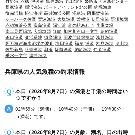
竹野港
赤穂
伊保港
魚住漁港
丸山漁港
姫路市立遊漁センター
郡家漁港
鰯浜漁港
ポートアイランド北公園
釣堀海恵
御前浜橋
松江海岸
高砂海浜公園
沼島港
阿那賀漁港
シーパーク佐野
育波漁港
大塩漁港
曽根港
伊毘漁港
野瀬埠頭
赤穂海浜公園
富島漁港
深江浜
道の駅あわじ
兵庫突堤
南二見西緑地
広畑埠頭
江崎
加古川河口一文字
鳥飼漁港
釜口漁港
灘浜緑地
須磨浦港
旧波門崎燈籠堂
浅野漁港
阿万海岸海水浴場の波止
塩田漁港
福良
浦港
岩見漁港
柴山港
佐野新島
諸寄漁港
灘浜
坂越漁港
尾崎漁港
仁頃漁港
垂水一文字
津井漁港
兵庫県の人気魚種の釣果情報
本日（2026年8月7日）の満潮と干潮の時間はい
つですか？
02時59分（満潮）、10時40分（干潮）、19時30分
（満潮）です。
本日（2026年8月7日）の月齢、潮名、日の出時