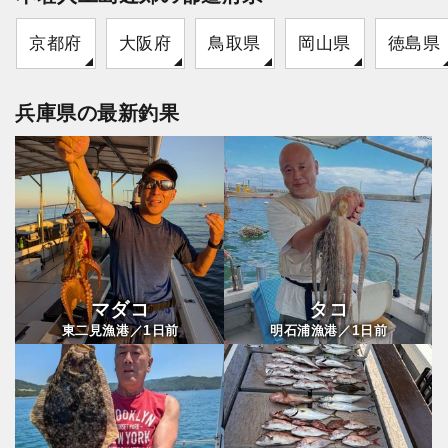
京都府
大阪府
鳥取県
岡山県
徳島県
兵庫県の最新釣果
マダコ
タコ
1
1
東二見漁港／
日前
明石浦漁港／
日前