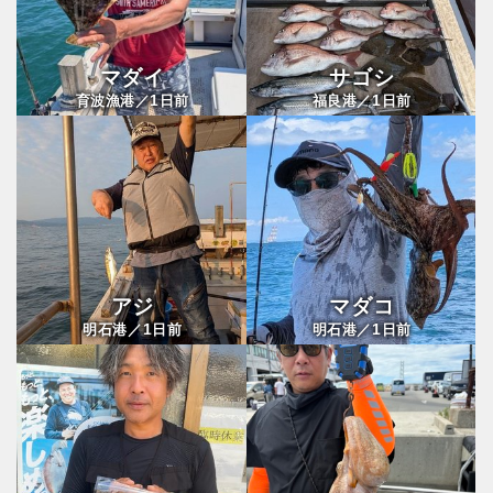
マダイ
サゴシ
1
1
育波漁港／
日前
福良港／
日前
アジ
マダコ
1
1
明石港／
日前
明石港／
日前