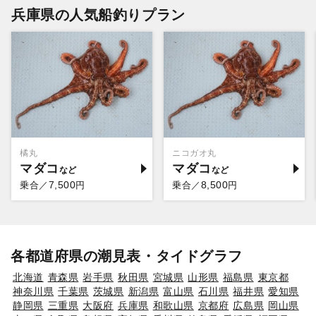
兵庫県の人気船釣りプラン
橘丸
ニコガオ丸
マダコ
マダコ
7,500
8,500
乗合／
円
乗合／
円
各都道府県の潮見表・タイドグラフ
北海道
青森県
岩手県
秋田県
宮城県
山形県
福島県
東京都
神奈川県
千葉県
茨城県
新潟県
富山県
石川県
福井県
愛知県
静岡県
三重県
大阪府
兵庫県
和歌山県
京都府
広島県
岡山県