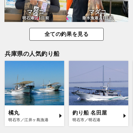
マダコ
マダコ
1
1
明石港／
日前
垂水漁港／
日前
全ての釣果を見る
兵庫県の人気釣り船
橘丸
釣り船 名田屋
明石市／江井ヶ島漁港
明石市／明石港