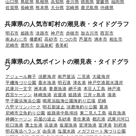
山口県
鳥取県
島根県
高知県
香川県
徳島県
愛媛県
福岡県
佐賀県
長崎県
熊本県
大分県
宮崎県
鹿児島県
沖縄県
兵庫県の人気市町村の潮見表・タイドグラフ
明石市
姫路市
淡路市
神戸市
赤穂市
加古川市
西宮市
南あわじ市
播磨町
高砂市
たつの市
芦屋市
洲本市
相生市
尼崎市
豊岡市
新温泉町
香美町
兵庫県の人気ポイントの潮見表・タイドグラ
フ
アジュール舞子
須磨海岸
南芦屋浜
二見港
大蔵海岸
平磯海づり公園
垂水漁港
明石港
津名港
神戸空港親水護岸
武庫川一文字
洲本港
妻鹿漁港
網干港
本荘人工島
神戸港
西宮ケーソン
林崎漁港
岩屋港
姫路港
江井ヶ島港
湊港
甲子園浜海浜公園
鳴尾浜臨海公園海釣り広場
尼崎
六甲マリンパーク
明石新波止
須磨海釣り公園
翼港
尼崎市立魚釣り公園
姫路港中島埠頭
東二見人工島
福良漁港
神鋼ケーソン
苅屋の波止
高砂港
香住東港
都志港
武庫川河口
炬口漁港
灘土生港
浜坂港
仮屋漁港
室津漁港
室津港
別府港
明石海浜ベランダ
由良港
塩屋水路
メガフロート海づり公園