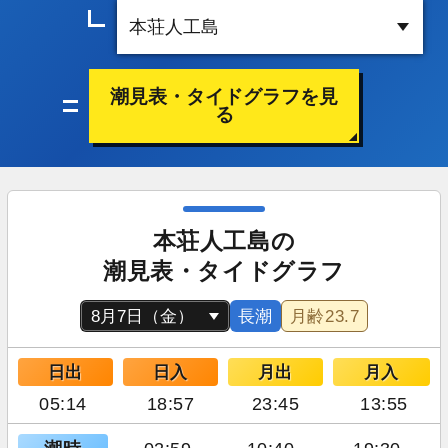
潮見表・タイドグラフを見
る
本荘人工島の
潮見表・タイドグラフ
長潮
月齢
23.7
日出
日入
月出
月入
05:14
18:57
23:45
13:55