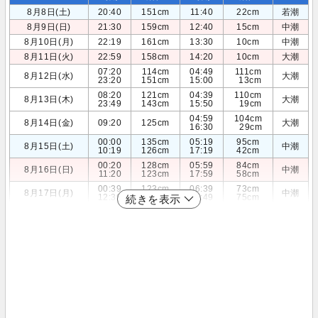
8月8日(土)
20:40
151cm
11:40
22cm
若潮
8月9日(日)
21:30
159cm
12:40
15cm
中潮
8月10日(月)
22:19
161cm
13:30
10cm
中潮
8月11日(火)
22:59
158cm
14:20
10cm
大潮
07:20
114cm
04:49
111cm
8月12日(水)
大潮
23:20
151cm
15:00
13cm
08:20
121cm
04:39
110cm
8月13日(木)
大潮
23:49
143cm
15:50
19cm
04:59
104cm
8月14日(金)
09:20
125cm
大潮
16:30
29cm
00:00
135cm
05:19
95cm
8月15日(土)
中潮
10:19
126cm
17:19
42cm
00:20
128cm
05:59
84cm
8月16日(日)
中潮
11:20
123cm
17:59
58cm
00:39
123cm
06:39
73cm
8月17日(月)
中潮
12:39
118cm
18:49
75cm
続きを表示