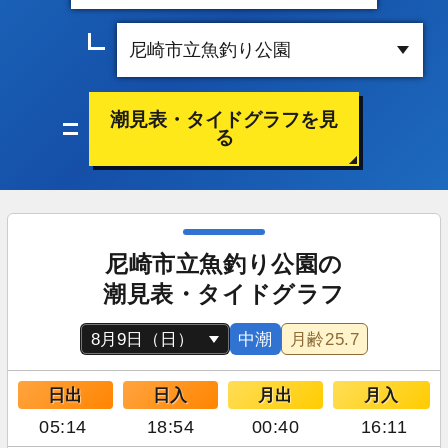
潮見表・タイドグラフを見
る
尼崎市立魚釣り公園の
潮見表・タイドグラフ
中潮
月齢
25.7
日出
日入
月出
月入
05:14
18:54
00:40
16:11