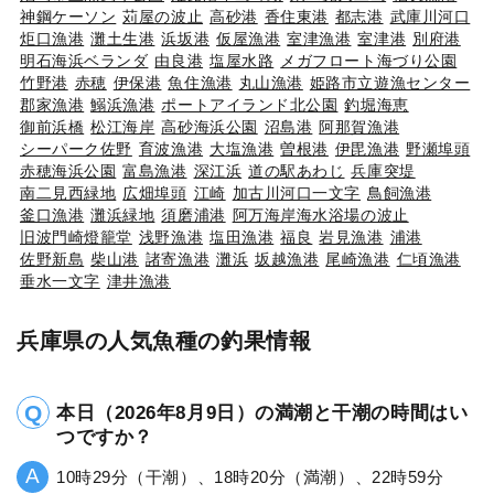
神鋼ケーソン
苅屋の波止
高砂港
香住東港
都志港
武庫川河口
炬口漁港
灘土生港
浜坂港
仮屋漁港
室津漁港
室津港
別府港
明石海浜ベランダ
由良港
塩屋水路
メガフロート海づり公園
竹野港
赤穂
伊保港
魚住漁港
丸山漁港
姫路市立遊漁センター
郡家漁港
鰯浜漁港
ポートアイランド北公園
釣堀海恵
御前浜橋
松江海岸
高砂海浜公園
沼島港
阿那賀漁港
シーパーク佐野
育波漁港
大塩漁港
曽根港
伊毘漁港
野瀬埠頭
赤穂海浜公園
富島漁港
深江浜
道の駅あわじ
兵庫突堤
南二見西緑地
広畑埠頭
江崎
加古川河口一文字
鳥飼漁港
釜口漁港
灘浜緑地
須磨浦港
阿万海岸海水浴場の波止
旧波門崎燈籠堂
浅野漁港
塩田漁港
福良
岩見漁港
浦港
佐野新島
柴山港
諸寄漁港
灘浜
坂越漁港
尾崎漁港
仁頃漁港
垂水一文字
津井漁港
兵庫県の人気魚種の釣果情報
本日（2026年8月9日）の満潮と干潮の時間はい
つですか？
10時29分（干潮）、18時20分（満潮）、22時59分