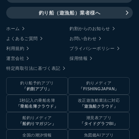
釣り船（遊漁船）業者様へ
ホーム
釣割からのお知らせ
よくあるご質問
お問い合わせ
利用規約
プライバシーポリシー
運営会社
採用情報
特定商取引法に基づく表記
釣り船予約アプリ
釣りメディア
「釣割アプリ」
「FISHINGJAPAN」
1秒記入の乗船名簿
改正遊漁船業法に対応
「乗船名簿クラウド」
「遊漁船クラウド」
船釣りメディア
潮見表アプリ
「船釣りマガジン」
「タイドグラフBI」
全国の潮汐情報
魚図鑑AIアプリ