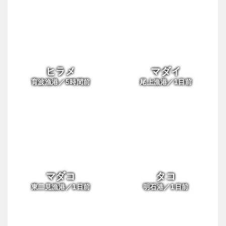
ヒラメ
マダイ
5
1
育波漁港／
時間前
尾上漁港／
日前
マダコ
タコ
1
1
東二見漁港／
日前
明石港／
日前