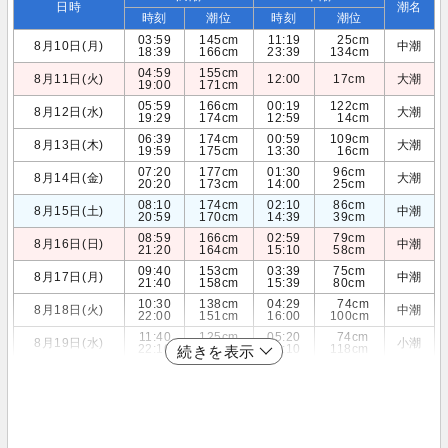
日時
潮名
時刻
潮位
時刻
潮位
03:59
145cm
11:19
25cm
8月10日(月)
中潮
18:39
166cm
23:39
134cm
04:59
155cm
8月11日(火)
12:00
17cm
大潮
19:00
171cm
05:59
166cm
00:19
122cm
8月12日(水)
大潮
19:29
174cm
12:59
14cm
06:39
174cm
00:59
109cm
8月13日(木)
大潮
19:59
175cm
13:30
16cm
07:20
177cm
01:30
96cm
8月14日(金)
大潮
20:20
173cm
14:00
25cm
08:10
174cm
02:10
86cm
8月15日(土)
中潮
20:59
170cm
14:39
39cm
08:59
166cm
02:59
79cm
8月16日(日)
中潮
21:20
164cm
15:10
58cm
09:40
153cm
03:39
75cm
8月17日(月)
中潮
21:40
158cm
15:39
80cm
10:30
138cm
04:29
74cm
8月18日(火)
中潮
22:00
151cm
16:00
100cm
11:40
125cm
05:20
74cm
8月19日(水)
小潮
22:10
146cm
16:10
118cm
続きを表示