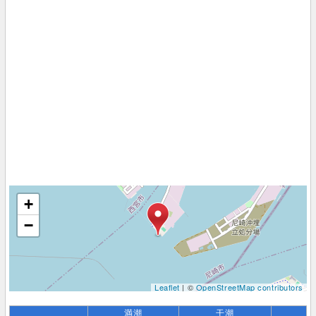
+
−
Leaflet
| ©
OpenStreetMap contributors
満潮
干潮