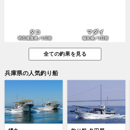
タコ
マダイ
1
1
明石浦漁港／
日前
福良港／
日前
全ての釣果を見る
兵庫県の人気釣り船