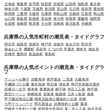
北海道
青森県
岩手県
秋田県
宮城県
山形県
福島県
東京都
神奈川県
千葉県
茨城県
新潟県
富山県
石川県
福井県
愛知県
静岡県
三重県
大阪府
兵庫県
和歌山県
京都府
広島県
岡山県
山口県
鳥取県
島根県
高知県
香川県
徳島県
愛媛県
福岡県
佐賀県
長崎県
熊本県
大分県
宮崎県
鹿児島県
沖縄県
兵庫県の人気市町村の潮見表・タイドグラフ
明石市
姫路市
淡路市
神戸市
赤穂市
加古川市
西宮市
南あわじ市
播磨町
高砂市
たつの市
芦屋市
洲本市
相生市
尼崎市
豊岡市
新温泉町
香美町
兵庫県の人気ポイントの潮見表・タイドグラ
フ
アジュール舞子
須磨海岸
南芦屋浜
二見港
大蔵海岸
平磯海づり公園
垂水漁港
明石港
津名港
神戸空港親水護岸
武庫川一文字
洲本港
妻鹿漁港
網干港
本荘人工島
神戸港
西宮ケーソン
林崎漁港
岩屋港
姫路港
江井ヶ島港
湊港
甲子園浜海浜公園
鳴尾浜臨海公園海釣り広場
尼崎
六甲マリンパーク
明石新波止
須磨海釣り公園
翼港
尼崎市立魚釣り公園
姫路港中島埠頭
東二見人工島
福良漁港