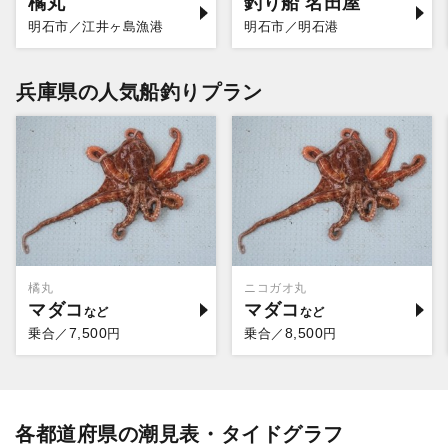
橘丸
釣り船 名田屋
明石市／江井ヶ島漁港
明石市／明石港
兵庫県の人気船釣りプラン
橘丸
ニコガオ丸
マダコ
マダコ
7,500
8,500
乗合／
円
乗合／
円
各都道府県の潮見表・タイドグラフ