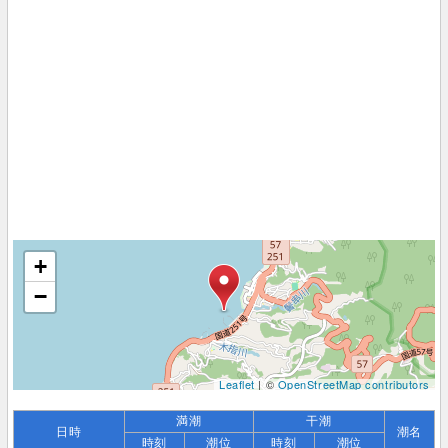
+
−
Leaflet
| ©
OpenStreetMap contributors
満潮
干潮
日時
潮名
時刻
潮位
時刻
潮位