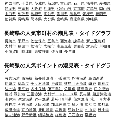
神奈川県
千葉県
茨城県
新潟県
富山県
石川県
福井県
愛知県
静岡県
三重県
大阪府
兵庫県
和歌山県
京都府
広島県
岡山県
山口県
鳥取県
島根県
高知県
香川県
徳島県
愛媛県
福岡県
佐賀県
長崎県
熊本県
大分県
宮崎県
鹿児島県
沖縄県
長崎県の人気市町村の潮見表・タイドグラフ
長崎市
平戸市
佐世保市
五島市
西海市
諫早市
新上五島町
大村市
島原市
松浦市
壱岐市
南島原市
雲仙市
対馬市
川棚町
小値賀町
時津町
東彼杵町
佐々町
長与町
長崎県の人気ポイントの潮見表・タイドグラ
フ
有喜漁港
西海橋
新長崎漁港
小浜漁港
舘浦漁港
島原新港
長崎港
福島港
千々石漁港
戸岐浦
牧島弁天漁港
崎戸
川棚港
結の浜
田平港
多比良港
伊王島沖
佐世保
鷹島漁港
口之津港
相浦
調川港
三重漁港
大村ボートレース場
長与港
船唐津漁港
瀬戸港
深堀漁港
鍋串漁港
若松
須川港
茂木漁港
荒川
青方港
彼杵港
今福漁港
太田和港
加津佐漁港
郷ノ浦
富江港
常灯鼻
富津漁港
京泊漁港
鹿町漁港
星鹿港
島原外港
久山港
日比港
俵ヶ浦港
野母新港
網場漁港
樺島港
戸石漁港
早福港