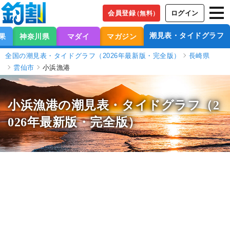
会員登録
ログイン
（無料）
潮見表・タイドグラフ
果
神奈川県
マダイ
マガジン
全国の潮見表・タイドグラフ（2026年最新版・完全版）
長崎県
雲仙市
小浜漁港
小浜漁港の潮見表
・タイドグラフ（2
026年最新版・完全版）