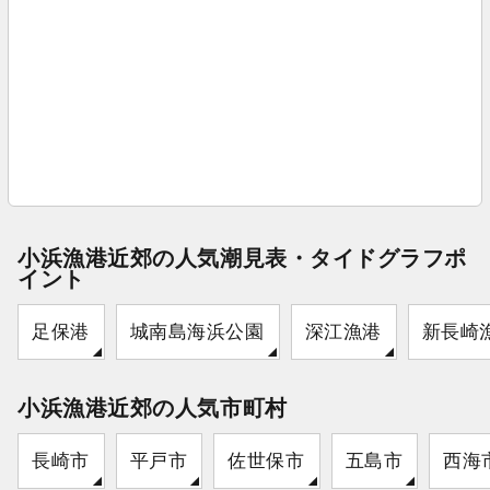
小浜漁港近郊の人気潮見表・タイドグラフポ
イント
足保港
城南島海浜公園
深江漁港
新長崎
小浜漁港近郊の人気市町村
長崎市
平戸市
佐世保市
五島市
西海