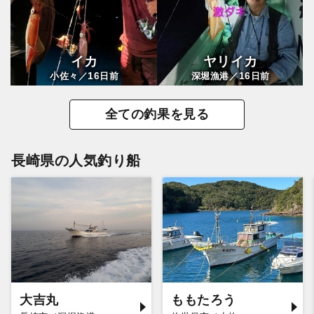
イカ
ヤリイカ
16
16
小佐々／
日前
深堀漁港／
日前
全ての釣果を見る
長崎県の人気釣り船
大吉丸
ももたろう