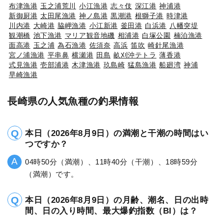
布津漁港
玉之浦荒川
小江漁港
志々伎
深江港
神浦港
新御厨港
太田尾漁港
神ノ島港
黒潮港
根獅子港
時津港
川内港
大崎港
脇岬漁港
小江新港
釜田港
白浜港
八幡突堤
観潮橋
池下漁港
マリア観音地磯
相浦港
白塚公園
楠泊漁港
面高港
玉之浦
為石漁港
佐須奈
高浜
笛吹
崎針尾漁港
宮ノ浦漁港
平串鼻
横瀬港
田島
畝刈沖テトラ
薄香港
式見漁港
壱部浦港
木津漁港
玖島崎
猛島漁港
船廻湾
神浦
早崎漁港
長崎県の人気魚種の釣果情報
本日（2026年8月9日）の満潮と干潮の時間はい
つですか？
04時50分（満潮）、11時40分（干潮）、18時59分
（満潮）です。
本日（2026年8月9日）の月齢、潮名、日の出時
間、日の入り時間、最大爆釣指数（BI）は？