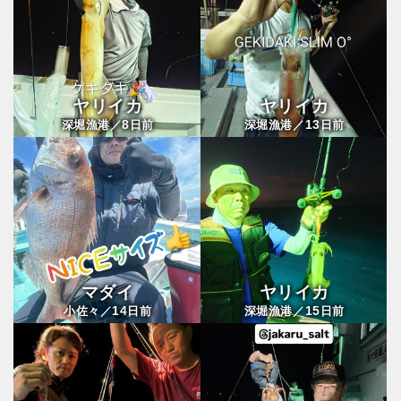
ヤリイカ
ヤリイカ
8
13
深堀漁港／
日前
深堀漁港／
日前
マダイ
ヤリイカ
14
15
小佐々／
日前
深堀漁港／
日前