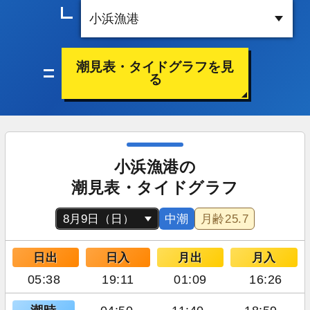
潮見表・タイドグラフを見
る
小浜漁港の
潮見表・タイドグラフ
中潮
月齢
25.7
日出
日入
月出
月入
05:38
19:11
01:09
16:26