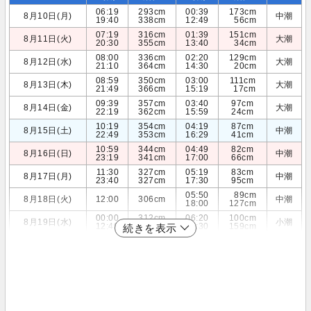
06:19
293cm
00:39
173cm
8月10日(月)
中潮
19:40
338cm
12:49
56cm
07:19
316cm
01:39
151cm
8月11日(火)
大潮
20:30
355cm
13:40
34cm
08:00
336cm
02:20
129cm
8月12日(水)
大潮
21:10
364cm
14:30
20cm
08:59
350cm
03:00
111cm
8月13日(木)
大潮
21:49
366cm
15:19
17cm
09:39
357cm
03:40
97cm
8月14日(金)
大潮
22:19
362cm
15:59
24cm
10:19
354cm
04:19
87cm
8月15日(土)
中潮
22:49
353cm
16:29
41cm
10:59
344cm
04:49
82cm
8月16日(日)
中潮
23:19
341cm
17:00
66cm
11:30
327cm
05:19
83cm
8月17日(月)
中潮
23:40
327cm
17:30
95cm
05:50
89cm
8月18日(火)
12:00
306cm
中潮
18:00
127cm
00:00
312cm
06:20
100cm
8月19日(水)
小潮
12:49
283cm
18:30
159cm
続きを表示