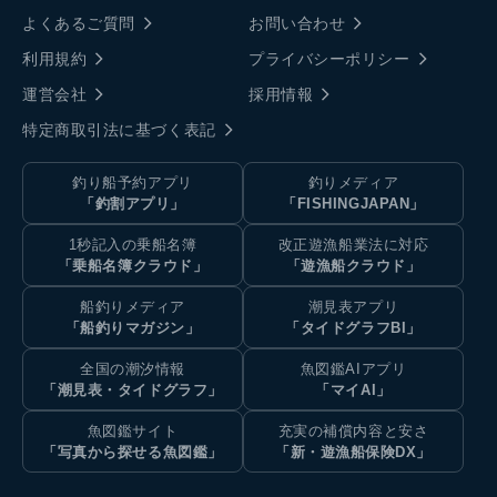
よくあるご質問
お問い合わせ
利用規約
プライバシーポリシー
運営会社
採用情報
特定商取引法に基づく表記
釣り船予約アプリ
釣りメディア
「釣割アプリ」
「FISHINGJAPAN」
1秒記入の乗船名簿
改正遊漁船業法に対応
「乗船名簿クラウド」
「遊漁船クラウド」
船釣りメディア
潮見表アプリ
「船釣りマガジン」
「タイドグラフBI」
全国の潮汐情報
魚図鑑AIアプリ
「潮見表・タイドグラフ」
「マイAI」
魚図鑑サイト
充実の補償内容と安さ
「写真から探せる魚図鑑」
「新・遊漁船保険DX」