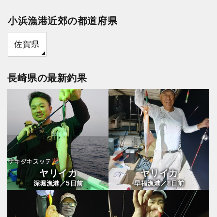
小浜漁港近郊の都道府県
佐賀県
長崎県の最新釣果
ヤリイカ
ヤリイカ
5
8
深堀漁港／
日前
早福漁港／
日前