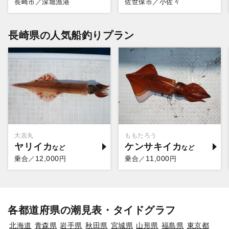
長崎市／深堀漁港
佐世保市／小佐々
長崎県の人気船釣りプラン
大吉丸
ももたろう
ヤリイカ
ケンサキイカ
12,000
11,000
乗合／
円
乗合／
円
各都道府県の潮見表・タイドグラフ
北海道
青森県
岩手県
秋田県
宮城県
山形県
福島県
東京都