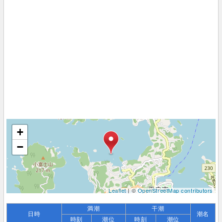
+
−
Leaflet
| ©
OpenStreetMap contributors
満潮
干潮
日時
潮名
時刻
潮位
時刻
潮位