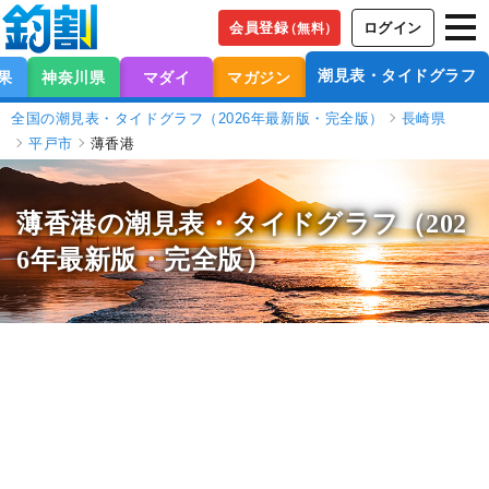
会員登録
ログイン
（無料）
潮見表・タイドグラフ
果
神奈川県
マダイ
マガジン
全国の潮見表・タイドグラフ（2026年最新版・完全版）
長崎県
平戸市
薄香港
薄香港の潮見表
・タイドグラフ（202
6年最新版・完全版）