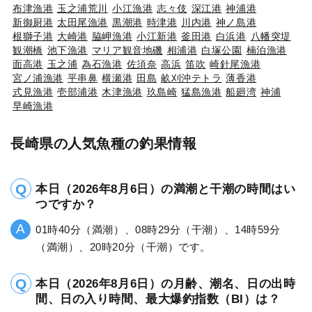
布津漁港
玉之浦荒川
小江漁港
志々伎
深江港
神浦港
新御厨港
太田尾漁港
黒潮港
時津港
川内港
神ノ島港
根獅子港
大崎港
脇岬漁港
小江新港
釜田港
白浜港
八幡突堤
観潮橋
池下漁港
マリア観音地磯
相浦港
白塚公園
楠泊漁港
面高港
玉之浦
為石漁港
佐須奈
高浜
笛吹
崎針尾漁港
宮ノ浦漁港
平串鼻
横瀬港
田島
畝刈沖テトラ
薄香港
式見漁港
壱部浦港
木津漁港
玖島崎
猛島漁港
船廻湾
神浦
早崎漁港
長崎県の人気魚種の釣果情報
本日（2026年8月6日）の満潮と干潮の時間はい
つですか？
01時40分（満潮）、08時29分（干潮）、14時59分
（満潮）、20時20分（干潮）です。
本日（2026年8月6日）の月齢、潮名、日の出時
間、日の入り時間、最大爆釣指数（BI）は？