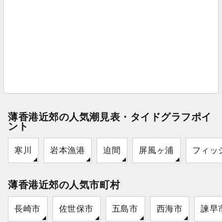
薄香港近郊の人気潮見表・タイドグラフポイ
ント
寒川
岩本漁港
迫間
屏風ヶ浦
フィッ
薄香港近郊の人気市町村
長崎市
佐世保市
五島市
西海市
諫早