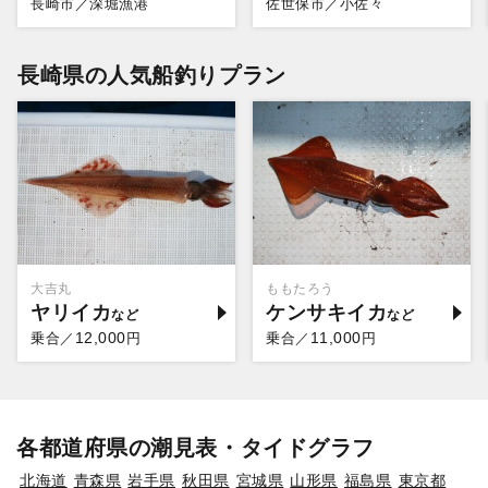
長崎市／深堀漁港
佐世保市／小佐々
長崎県の人気船釣りプラン
大吉丸
ももたろう
ヤリイカ
ケンサキイカ
12,000
11,000
乗合／
円
乗合／
円
各都道府県の潮見表・タイドグラフ
北海道
青森県
岩手県
秋田県
宮城県
山形県
福島県
東京都