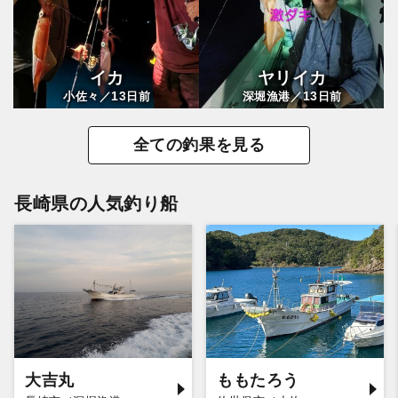
イカ
ヤリイカ
13
13
小佐々／
日前
深堀漁港／
日前
全ての釣果を見る
長崎県の人気釣り船
大吉丸
ももたろう