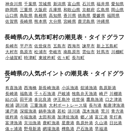
神奈川県
千葉県
茨城県
新潟県
富山県
石川県
福井県
愛知県
静岡県
三重県
大阪府
兵庫県
和歌山県
京都府
広島県
岡山県
山口県
鳥取県
島根県
高知県
香川県
徳島県
愛媛県
福岡県
佐賀県
長崎県
熊本県
大分県
宮崎県
鹿児島県
沖縄県
長崎県の人気市町村の潮見表・タイドグラフ
長崎市
平戸市
佐世保市
五島市
西海市
諫早市
新上五島町
大村市
島原市
松浦市
壱岐市
南島原市
雲仙市
対馬市
川棚町
小値賀町
時津町
東彼杵町
佐々町
長与町
長崎県の人気ポイントの潮見表・タイドグラ
フ
有喜漁港
西海橋
新長崎漁港
小浜漁港
舘浦漁港
島原新港
長崎港
福島港
千々石漁港
戸岐浦
牧島弁天漁港
崎戸
川棚港
結の浜
田平港
多比良港
伊王島沖
佐世保
鷹島漁港
口之津港
相浦
調川港
三重漁港
大村ボートレース場
長与港
船唐津漁港
瀬戸港
深堀漁港
鍋串漁港
若松
須川港
茂木漁港
荒川
青方港
彼杵港
今福漁港
太田和港
加津佐漁港
郷ノ浦
富江港
常灯鼻
富津漁港
京泊漁港
鹿町漁港
星鹿港
島原外港
久山港
日比港
俵ヶ浦港
野母新港
網場漁港
樺島港
戸石漁港
早福港