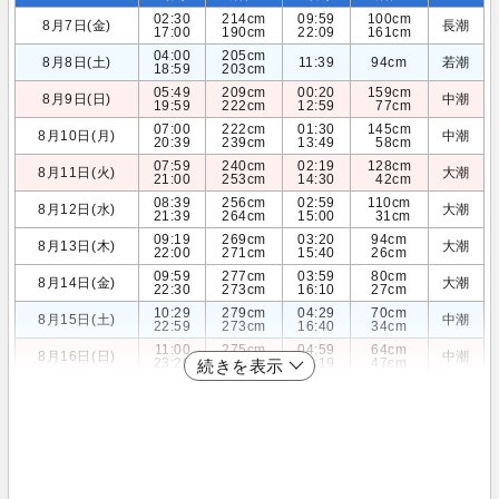
02:30
214cm
09:59
100cm
8月7日(金)
長潮
17:00
190cm
22:09
161cm
04:00
205cm
8月8日(土)
11:39
94cm
若潮
18:59
203cm
05:49
209cm
00:20
159cm
8月9日(日)
中潮
19:59
222cm
12:59
77cm
07:00
222cm
01:30
145cm
8月10日(月)
中潮
20:39
239cm
13:49
58cm
07:59
240cm
02:19
128cm
8月11日(火)
大潮
21:00
253cm
14:30
42cm
08:39
256cm
02:59
110cm
8月12日(水)
大潮
21:39
264cm
15:00
31cm
09:19
269cm
03:20
94cm
8月13日(木)
大潮
22:00
271cm
15:40
26cm
09:59
277cm
03:59
80cm
8月14日(金)
大潮
22:30
273cm
16:10
27cm
10:29
279cm
04:29
70cm
8月15日(土)
中潮
22:59
273cm
16:40
34cm
11:00
275cm
04:59
64cm
8月16日(日)
中潮
23:20
268cm
17:19
47cm
続きを表示