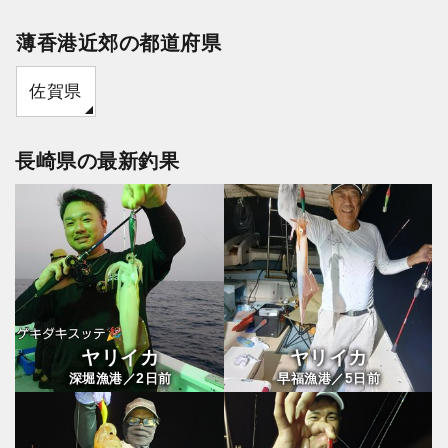
薄香港近郊の都道府県
佐賀県
長崎県の最新釣果
ヤリイカ
ヤリイカ
2
5
深堀漁港／
日前
早福漁港／
日前