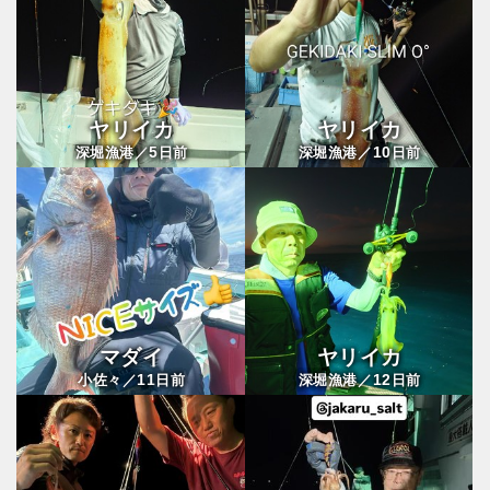
ヤリイカ
ヤリイカ
5
10
深堀漁港／
日前
深堀漁港／
日前
マダイ
ヤリイカ
11
12
小佐々／
日前
深堀漁港／
日前