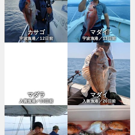
カサゴ
マダイ
12
13
宇波漁港／
日前
宇波漁港／
日前
マダラ
マダイ
13
20
入善漁港／
日前
入善漁港／
日前