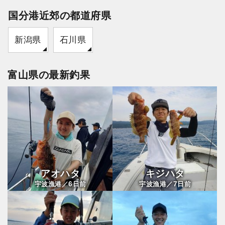
国分港近郊の都道府県
新潟県
石川県
富山県の最新釣果
アオハタ
キジハタ
6
7
宇波漁港／
日前
宇波漁港／
日前