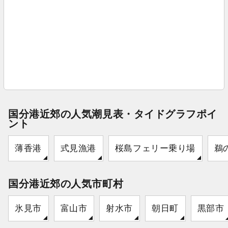
国分港近郊の人気潮見表・タイドグラフポイ
ント
薄香港
式見漁港
桜島フェリー乗り場
鵜
国分港近郊の人気市町村
氷見市
富山市
射水市
朝日町
黒部市