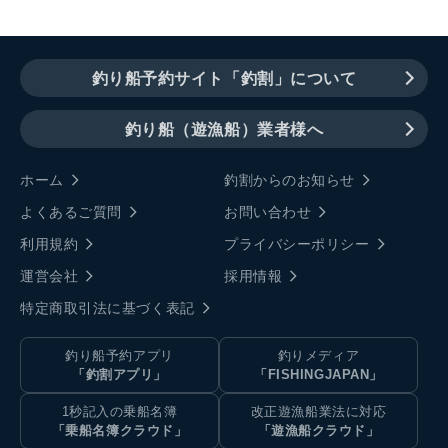
釣り船予約サイト「釣割」について
釣り船（遊漁船）業者様へ
ホーム
釣割からのお知らせ
よくあるご質問
お問い合わせ
利用規約
プライバシーポリシー
運営会社
採用情報
特定商取引法に基づく表記
釣り船予約アプリ
釣りメディア
「釣割アプリ」
「FISHINGJAPAN」
1秒記入の乗船名簿
改正遊漁船業法に対応
「乗船名簿クラウド」
「遊漁船クラウド」