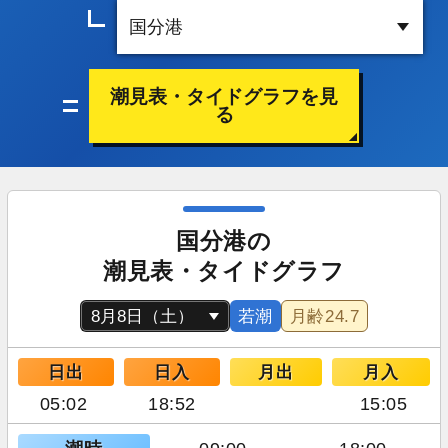
潮見表・タイドグラフを見
る
国分港の
潮見表・タイドグラフ
若潮
月齢
24.7
日出
日入
月出
月入
05:02
18:52
15:05