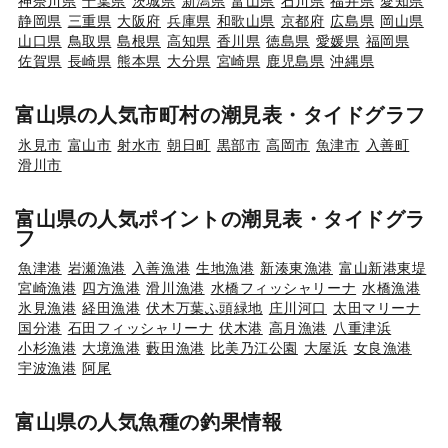
神奈川県
千葉県
茨城県
新潟県
富山県
石川県
福井県
愛知県
静岡県
三重県
大阪府
兵庫県
和歌山県
京都府
広島県
岡山県
山口県
鳥取県
島根県
高知県
香川県
徳島県
愛媛県
福岡県
佐賀県
長崎県
熊本県
大分県
宮崎県
鹿児島県
沖縄県
富山県の人気市町村の潮見表・タイドグラフ
氷見市
富山市
射水市
朝日町
黒部市
高岡市
魚津市
入善町
滑川市
富山県の人気ポイントの潮見表・タイドグラ
フ
魚津港
岩瀬漁港
入善漁港
生地漁港
新湊東漁港
富山新港東堤
宮崎漁港
四方漁港
滑川漁港
水橋フィッシャリーナ
水橋漁港
氷見漁港
経田漁港
伏木万葉ふ頭緑地
庄川河口
太田マリーナ
国分港
石田フィッシャリーナ
伏木港
高月漁港
八重津浜
小杉漁港
大境漁港
藪田漁港
比美乃江公園
大屋浜
女良漁港
宇波漁港
阿尾
富山県の人気魚種の釣果情報