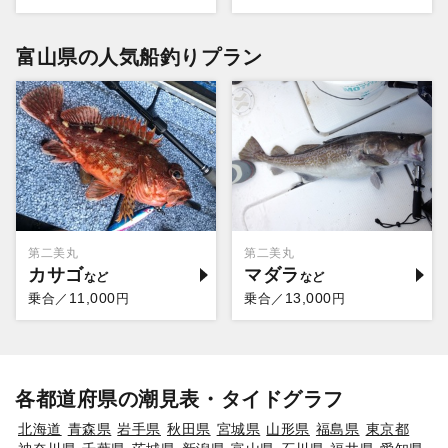
富山県の人気船釣りプラン
第二美丸
第二美丸
カサゴ
マダラ
11,000
13,000
乗合／
円
乗合／
円
各都道府県の潮見表・タイドグラフ
北海道
青森県
岩手県
秋田県
宮城県
山形県
福島県
東京都