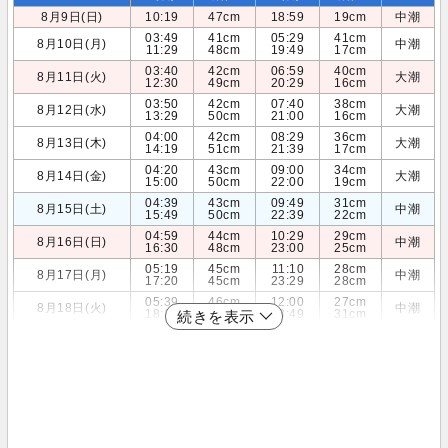
8月9日(日)
10:19
47cm
18:59
19cm
中潮
03:49
41cm
05:29
41cm
8月10日(月)
中潮
11:29
48cm
19:49
17cm
03:40
42cm
06:59
40cm
8月11日(火)
大潮
12:30
49cm
20:29
16cm
03:50
42cm
07:40
38cm
8月12日(水)
大潮
13:29
50cm
21:00
16cm
04:00
42cm
08:29
36cm
8月13日(木)
大潮
14:19
51cm
21:39
17cm
04:20
43cm
09:00
34cm
8月14日(金)
大潮
15:00
50cm
22:00
19cm
04:39
43cm
09:49
31cm
8月15日(土)
中潮
15:49
50cm
22:39
22cm
04:59
44cm
10:29
29cm
8月16日(日)
中潮
16:30
48cm
23:00
25cm
05:19
45cm
11:10
28cm
8月17日(月)
中潮
17:20
45cm
23:29
28cm
05:39
46cm
12:00
27cm
8月18日(火)
中潮
18:10
42cm
23:49
31cm
続きを表示