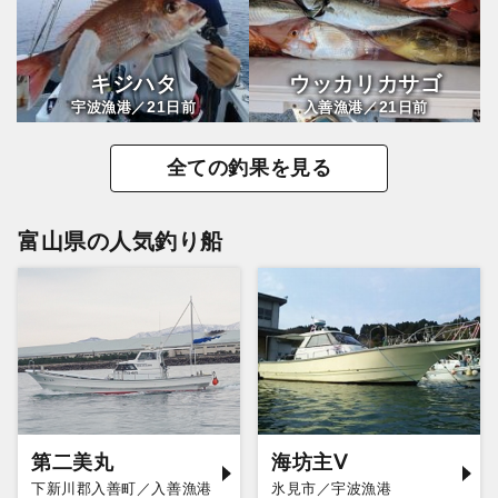
キジハタ
ウッカリカサゴ
21
21
宇波漁港／
日前
入善漁港／
日前
全ての釣果を見る
富山県の人気釣り船
第二美丸
海坊主Ⅴ
下新川郡入善町／入善漁港
氷見市／宇波漁港