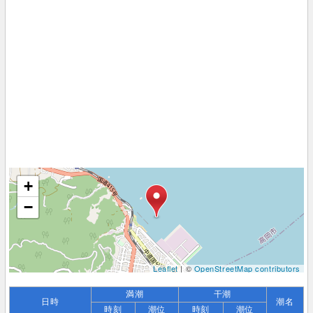
+
−
Leaflet
| ©
OpenStreetMap contributors
満潮
干潮
日時
潮名
時刻
潮位
時刻
潮位