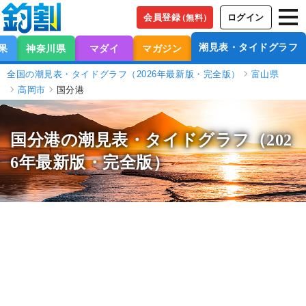
会員登録
ログイン
（無料）
潮見表・タイドグラフ
果
神奈川県
マダイ
マガジン
全国の潮見表・タイドグラフ（2026年最新版・完全版）
富山県
高岡市
国分港
国分港の潮見表
・タイドグラフ（202
6年最新版・完全版）