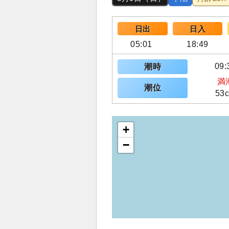
日出
日入
05:01
18:49
09:
潮時
満
潮位
53
+
−