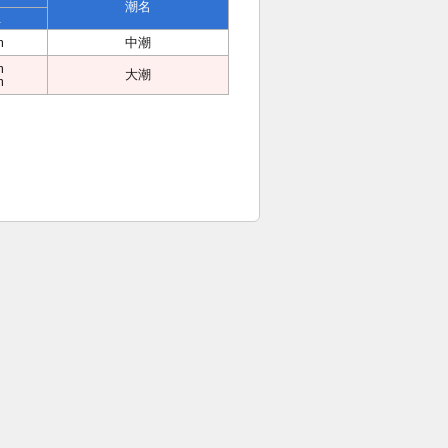
潮名
位
m
中潮
m
大潮
m