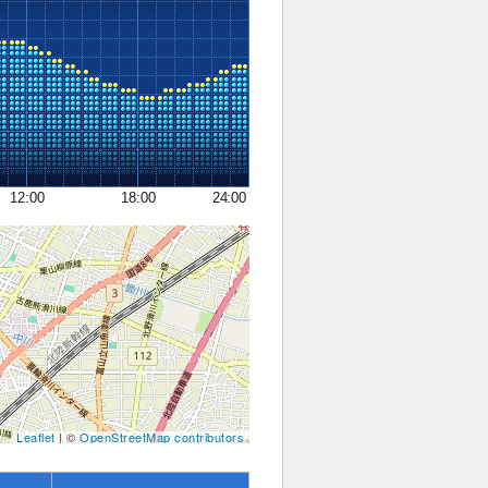
12:00
18:00
24:00
Leaflet
| ©
OpenStreetMap contributors