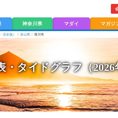
果
神奈川県
マダイ
マガジ
版・完全版）
富山県
滑川市
表
・タイドグラフ（202