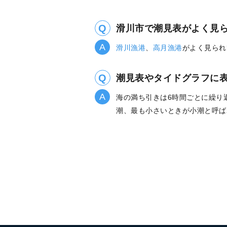
滑川市で潮見表がよく見
滑川漁港
、
高月漁港
がよく見られ
潮見表やタイドグラフに
海の満ち引きは6時間ごとに繰り
潮、最も小さいときが小潮と呼ば