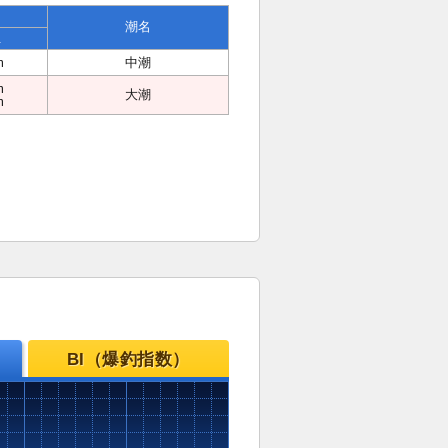
潮名
位
m
中潮
m
大潮
m
BI（爆釣指数）