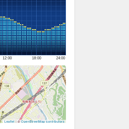
12:00
18:00
24:00
Leaflet
| ©
OpenStreetMap contributors