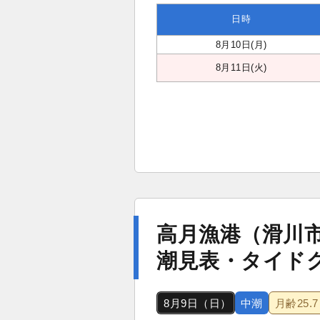
日時
8月10日(月)
8月11日(火)
高月漁港（滑川
潮見表・タイド
8月9日（日）
中潮
月齢
25.7