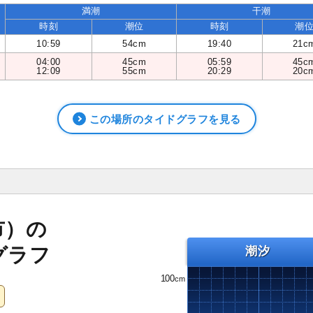
満潮
干潮
時刻
潮位
時刻
潮
10:59
54cm
19:40
21c
04:00
45cm
05:59
45c
12:09
55cm
20:29
20c
この場所のタイドグラフを見る
市）の
グラフ
潮汐
100