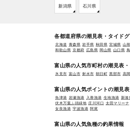
新潟県
石川県
各都道府県の潮見表・タイドグ
北海道
青森県
岩手県
秋田県
宮城県
山
和歌山県
京都府
広島県
岡山県
山口県
富山県の人気市町村の潮見表・
氷見市
富山市
射水市
朝日町
黒部市
高
富山県の人気ポイントの潮見表
魚津港
岩瀬漁港
入善漁港
生地漁港
新湊
伏木万葉ふ頭緑地
庄川河口
太田マリーナ
女良漁港
宇波漁港
阿尾
富山県の人気魚種の釣果情報