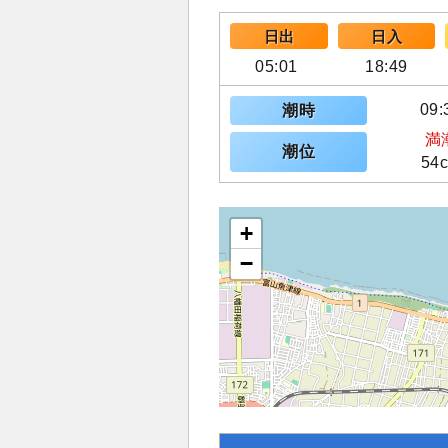
日出
日入
05:01
18:49
09:
潮時
満
潮位
54
+
−