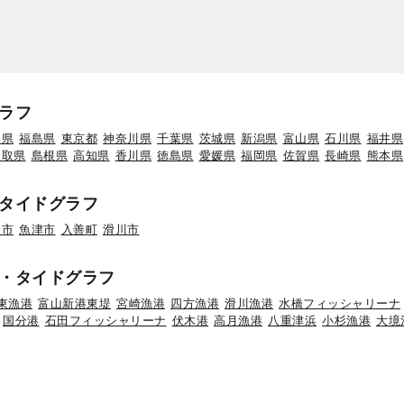
ラフ
形県
福島県
東京都
神奈川県
千葉県
茨城県
新潟県
富山県
石川県
福井県
鳥取県
島根県
高知県
香川県
徳島県
愛媛県
福岡県
佐賀県
長崎県
熊本県
タイドグラフ
岡市
魚津市
入善町
滑川市
・タイドグラフ
東漁港
富山新港東堤
宮崎漁港
四方漁港
滑川漁港
水橋フィッシャリーナ
国分港
石田フィッシャリーナ
伏木港
高月漁港
八重津浜
小杉漁港
大境