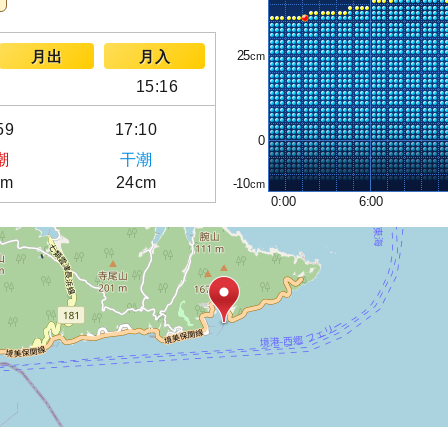
25
月出
月入
15:16
59
17:10
0
潮
干潮
cm
24cm
-10
0:00
6:00