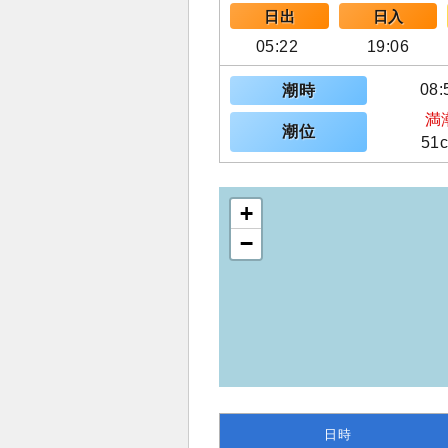
日出
日入
05:22
19:06
08:
潮時
満
潮位
51
+
−
日時