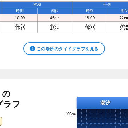
満潮
干潮
時刻
潮位
時刻
潮
10:00
46cm
18:00
22c
02:40
40cm
05:00
39c
11:10
48cm
18:59
21c
この場所のタイドグラフを見る
）の
グラフ
潮汐
100