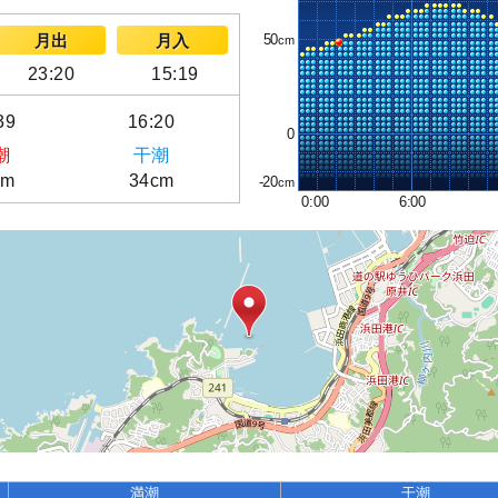
50
月出
月入
23:20
15:19
39
16:20
0
潮
干潮
cm
34cm
-20
0:00
6:00
満潮
干潮