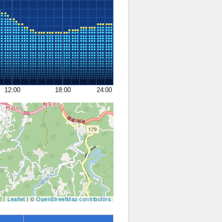
12:00
18:00
24:00
Leaflet
| ©
OpenStreetMap contributors