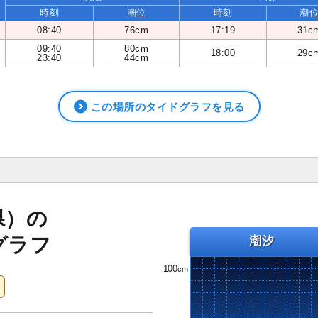
時刻
潮位
時刻
潮
08:40
76cm
17:19
31c
09:40
80cm
18:00
29c
23:40
44cm
この場所のタイドグラフを見る
県）の
グラフ
潮汐
100