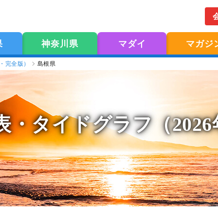
果
神奈川県
マダイ
マガジ
版・完全版）
島根県
表
・タイドグラフ（202