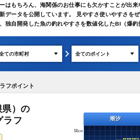
ーはもちろん、海関係のお仕事にも欠かすことが出来
新データを公開しています。 見やすさ使いやすさをぜ
、独自開発した魚の釣れやすさを数値化したBI（爆釣
ラフポイント
根県）の
グラフ
潮汐
50