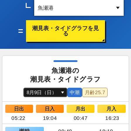
潮見表・タイドグラフを見
る
魚瀬港の
潮見表・タイドグラフ
中潮
月齢
25.7
日出
日入
月出
月入
05:22
19:04
00:47
16:23