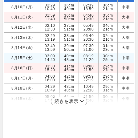
02:29
36cm
02:39
36cm
8月10日(月)
中潮
10:49
49cm
18:59
21cm
01:59
36cm
04:40
35cm
8月11日(火)
大潮
11:40
50cm
19:30
21cm
02:10
37cm
05:49
34cm
8月12日(水)
大潮
12:30
51cm
20:00
21cm
02:29
38cm
06:40
32cm
8月13日(木)
大潮
13:19
51cm
20:30
21cm
02:49
39cm
07:30
31cm
8月14日(金)
大潮
13:59
50cm
21:00
23cm
03:09
40cm
08:19
30cm
8月15日(土)
中潮
14:40
48cm
21:29
25cm
03:30
41cm
09:00
29cm
8月16日(日)
中潮
15:20
46cm
21:59
27cm
04:00
42cm
09:59
29cm
8月17日(月)
中潮
16:00
43cm
22:19
29cm
04:29
43cm
10:49
29cm
8月18日(火)
中潮
16:49
40cm
22:30
31cm
05:00
44cm
11:59
30cm
8月19日(水)
小潮
17:40
37cm
22:40
32cm
続きを表示