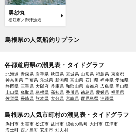
勇紗丸
松江市／御津漁港
島根県の人気船釣りプラン
各都道府県の潮見表・タイドグラフ
北海道
青森県
岩手県
秋田県
宮城県
山形県
福島県
東京都
神奈川県
千葉県
茨城県
新潟県
富山県
石川県
福井県
愛知県
静岡県
三重県
大阪府
兵庫県
和歌山県
京都府
広島県
岡山県
山口県
鳥取県
島根県
高知県
香川県
徳島県
愛媛県
福岡県
佐賀県
長崎県
熊本県
大分県
宮崎県
鹿児島県
沖縄県
島根県の人気市町村の潮見表・タイドグラフ
浜田市
出雲市
松江市
益田市
隠岐の島町
大田市
江津市
海士町
西ノ島町
安来市
知夫村