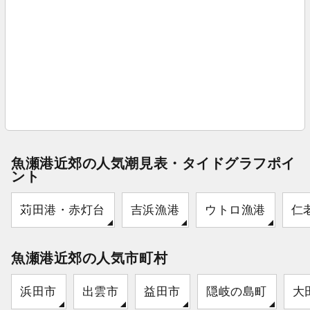
魚瀬港近郊の人気潮見表・タイドグラフポイ
ント
苅田港・赤灯台
吉浜漁港
ウトロ漁港
仁
魚瀬港近郊の人気市町村
浜田市
出雲市
益田市
隠岐の島町
大