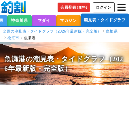
会員登録
ログイン
（無料）
潮見表・タイドグラフ
果
神奈川県
マダイ
マガジン
全国の潮見表・タイドグラフ（2026年最新版・完全版）
島根県
松江市
魚瀬港
魚瀬港の潮見表
・タイドグラフ（202
6年最新版・完全版）