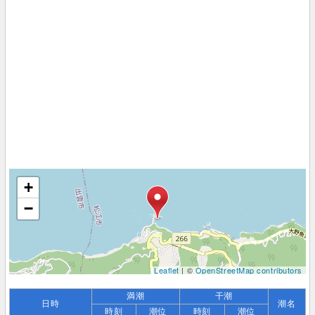
+
−
Leaflet
| ©
OpenStreetMap contributors
満潮
干潮
日時
潮名
時刻
潮位
時刻
潮位