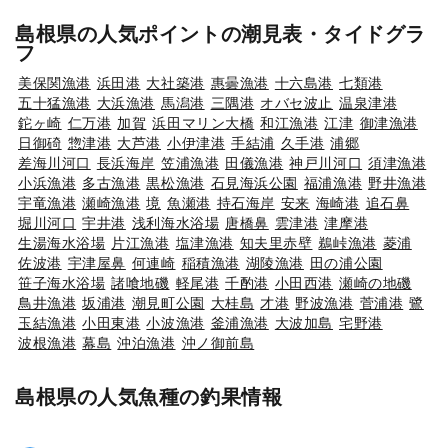
島根県の人気ポイントの潮見表・タイドグラ
フ
美保関漁港
浜田港
大社築港
惠曇漁港
十六島港
七類港
五十猛漁港
大浜漁港
馬潟港
三隅港
オバセ波止
温泉津港
鉈ヶ崎
仁万港
加賀
浜田マリン大橋
和江漁港
江津
御津漁港
日御碕
惣津港
大芦港
小伊津港
手結浦
久手港
浦郷
差海川河口
長浜海岸
笠浦漁港
田儀漁港
神戸川河口
須津漁港
小浜漁港
多古漁港
黒松漁港
石見海浜公園
福浦漁港
野井漁港
宇竜漁港
瀬崎漁港
境
魚瀬港
持石海岸
安来
海崎港
追石鼻
堀川河口
宇井港
浅利海水浴場
唐橋鼻
雲津港
津摩港
生湯海水浴場
片江漁港
塩津漁港
知夫里赤壁
鵜峠漁港
菱浦
佐波港
宇津屋鼻
何連崎
稲積漁港
湖陵漁港
田の浦公園
笹子海水浴場
諸喰地磯
軽尾港
千酌港
小田西港
瀬崎の地磯
鳥井漁港
坂浦港
潮見町公園
大桂島
才港
野波漁港
菅浦港
鷺
玉結漁港
小田東港
小波漁港
釜浦漁港
大波加島
宅野港
波根漁港
幕島
沖泊漁港
沖ノ御前島
島根県の人気魚種の釣果情報