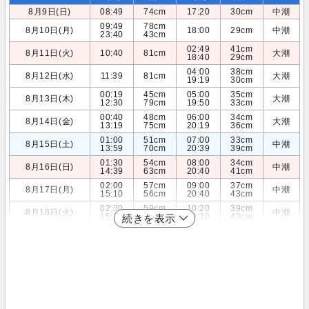
8月9日(日)
08:49
74cm
17:20
30cm
中潮
09:49
78cm
8月10日(月)
18:00
29cm
中潮
23:40
43cm
02:49
41cm
8月11日(火)
10:40
81cm
大潮
18:40
29cm
04:00
38cm
8月12日(水)
11:39
81cm
大潮
19:19
30cm
00:19
45cm
05:00
35cm
8月13日(木)
大潮
12:30
79cm
19:50
33cm
00:40
48cm
06:00
34cm
8月14日(金)
大潮
13:19
75cm
20:19
36cm
01:00
51cm
07:00
33cm
8月15日(土)
中潮
13:59
70cm
20:39
39cm
01:30
54cm
08:00
34cm
8月16日(日)
中潮
14:39
63cm
20:40
41cm
02:00
57cm
09:00
37cm
8月17日(月)
中潮
15:10
56cm
20:40
43cm
02:30
59cm
10:20
39cm
8月18日(火)
中潮
15:39
49cm
20:30
43cm
続きを表示