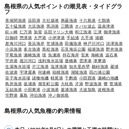
島根県の人気ポイントの潮見表・タイドグラ
フ
美保関漁港
浜田港
大社築港
惠曇漁港
十六島港
七類港
五十猛漁港
大浜漁港
馬潟港
三隅港
オバセ波止
温泉津港
鉈ヶ崎
仁万港
加賀
浜田マリン大橋
和江漁港
江津
御津漁港
日御碕
惣津港
大芦港
小伊津港
手結浦
久手港
浦郷
差海川河口
長浜海岸
笠浦漁港
田儀漁港
神戸川河口
須津漁港
小浜漁港
多古漁港
黒松漁港
石見海浜公園
福浦漁港
野井漁港
宇竜漁港
瀬崎漁港
境
魚瀬港
持石海岸
安来
海崎港
追石鼻
宇井港
堀川河口
浅利海水浴場
唐橋鼻
雲津港
津摩港
生湯海水浴場
片江漁港
塩津漁港
知夫里赤壁
鵜峠漁港
菱浦
佐波港
宇津屋鼻
何連崎
稲積漁港
湖陵漁港
田の浦公園
笹子海水浴場
諸喰地磯
軽尾港
千酌港
小田西港
瀬崎の地磯
鳥井漁港
坂浦港
潮見町公園
大桂島
才港
野波漁港
鷺
菅浦港
玉結漁港
小田東港
小波漁港
釜浦漁港
大波加島
波根漁港
宅野港
幕島
沖泊漁港
沖ノ御前島
島根県の人気魚種の釣果情報