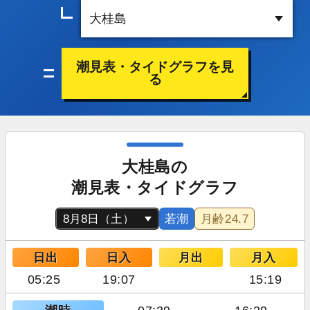
潮見表・タイドグラフを見
る
大桂島の
潮見表・タイドグラフ
若潮
月齢
24.7
日出
日入
月出
月入
05:25
19:07
15:19