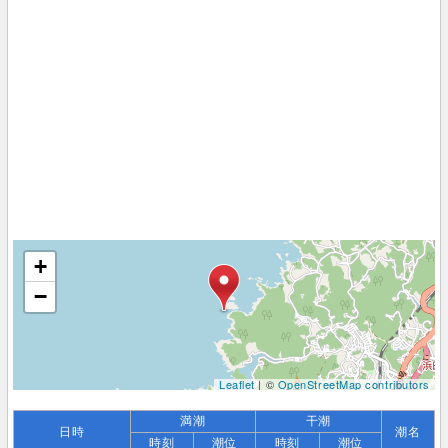
+
−
Leaflet
| ©
OpenStreetMap contributors
満潮
干潮
日時
潮名
時刻
潮位
時刻
潮位