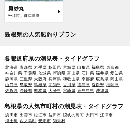
勇紗丸
松江市／御津漁港
島根県の人気船釣りプラン
各都道府県の潮見表・タイドグラフ
北海道
青森県
岩手県
秋田県
宮城県
山形県
福島県
東京都
神奈川県
千葉県
茨城県
新潟県
富山県
石川県
福井県
愛知県
静岡県
三重県
大阪府
兵庫県
和歌山県
京都府
広島県
岡山県
山口県
鳥取県
島根県
高知県
香川県
徳島県
愛媛県
福岡県
佐賀県
長崎県
熊本県
大分県
宮崎県
鹿児島県
沖縄県
島根県の人気市町村の潮見表・タイドグラフ
浜田市
出雲市
松江市
益田市
隠岐の島町
大田市
江津市
海士町
西ノ島町
安来市
知夫村