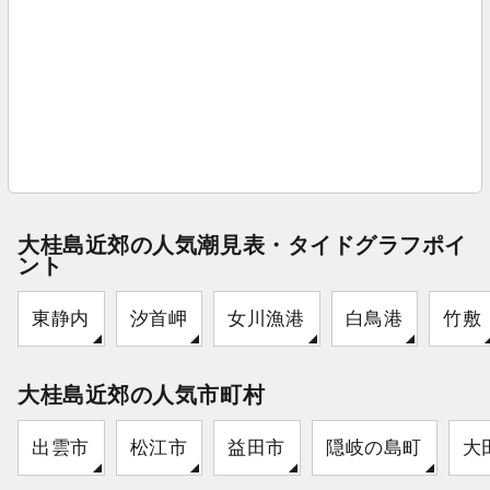
大桂島近郊の人気潮見表・タイドグラフポイ
ント
東静内
汐首岬
女川漁港
白鳥港
竹敷
大桂島近郊の人気市町村
出雲市
松江市
益田市
隠岐の島町
大