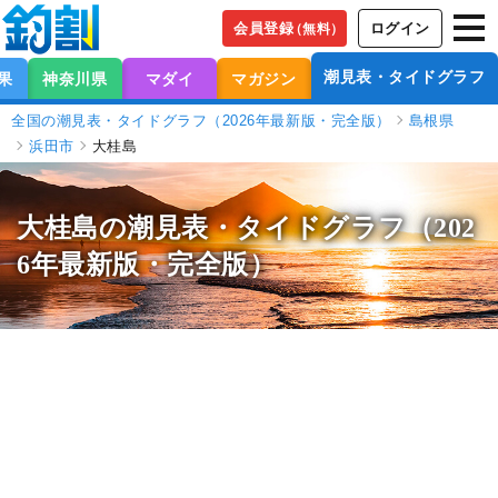
会員登録
ログイン
（無料）
潮見表・タイドグラフ
果
神奈川県
マダイ
マガジン
全国の潮見表・タイドグラフ（2026年最新版・完全版）
島根県
浜田市
大桂島
大桂島の潮見表
・タイドグラフ（202
6年最新版・完全版）