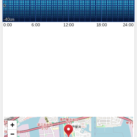
0
-40
0:00
6:00
12:00
18:00
24:00
+
−