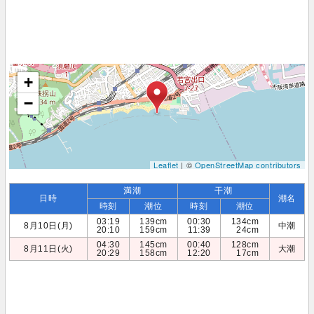
+
−
Leaflet
| ©
OpenStreetMap contributors
満潮
干潮
日時
潮名
時刻
潮位
時刻
潮位
03:19
139cm
00:30
134cm
8月10日(月)
中潮
20:10
159cm
11:39
24cm
04:30
145cm
00:40
128cm
8月11日(火)
大潮
20:29
158cm
12:20
17cm