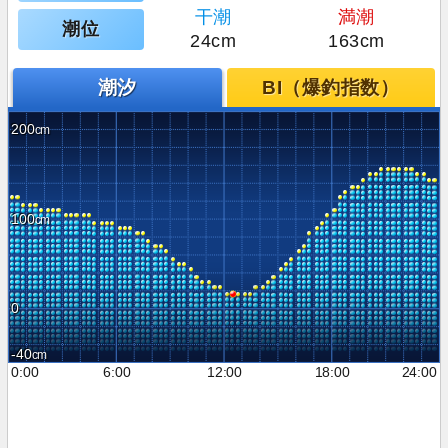
干潮
満潮
潮位
24cm
163cm
潮汐
BI（爆釣指数）
200
100
0
-40
0:00
6:00
12:00
18:00
24:00