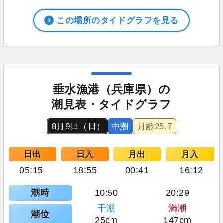
この場所のタイドグラフを見る
垂水漁港（兵庫県）の
潮見表・タイドグラフ
8月9日（日）
中潮
月齢
25.7
日出
日入
月出
月入
05:15
18:55
00:41
16:12
潮時
10:50
20:29
干潮
満潮
潮位
25cm
147cm