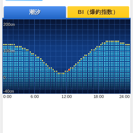
潮汐
BI（爆釣指数）
200
100
0
-40
0:00
6:00
12:00
18:00
24:00