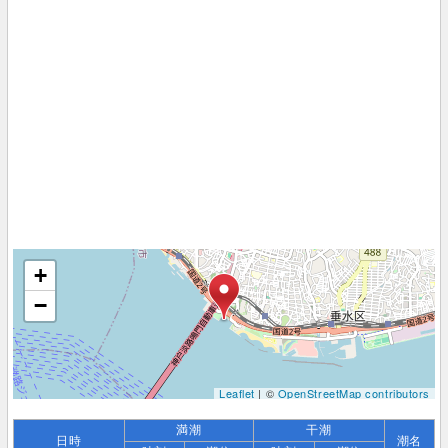
+
−
Leaflet
| ©
OpenStreetMap contributors
満潮
干潮
日時
潮名