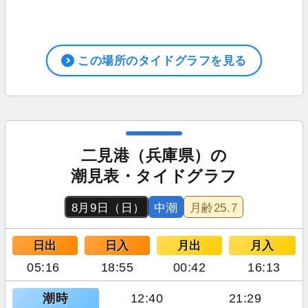
この場所のタイドグラフを見る
二見港（兵庫県）の
潮見表・タイドグラフ
8月9日（日）
中潮
月齢
25.7
日出
日入
月出
月入
05:16
18:55
00:42
16:13
潮時
12:40
21:29