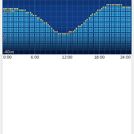
100
0
-40
0:00
6:00
12:00
18:00
24:00