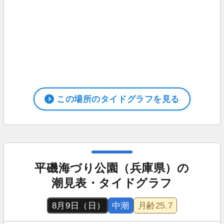
この場所のタイドグラフを見る
平磯海づり公園（兵庫県）の
潮見表・タイドグラフ
8月9日（日）
中潮
月齢
25.7