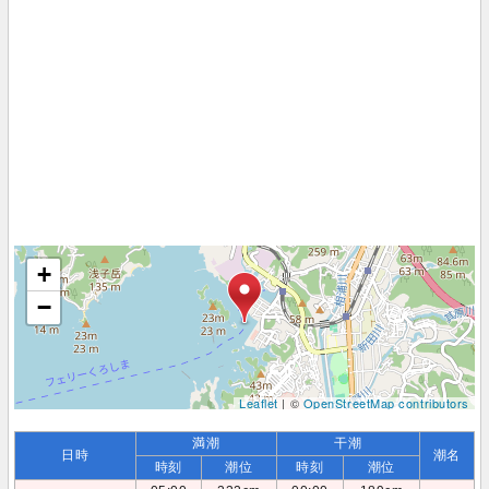
+
−
Leaflet
| ©
OpenStreetMap contributors
満潮
干潮
日時
潮名
時刻
潮位
時刻
潮位