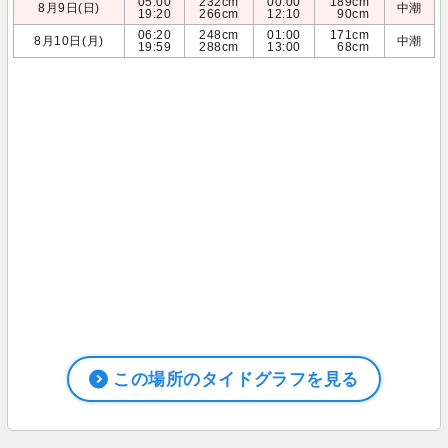
05:00
232cm
00:00
189cm
8月9日(日)
中潮
19:20
266cm
12:10
90cm
06:20
248cm
01:00
171cm
8月10日(月)
中潮
19:59
288cm
13:00
68cm
この場所のタイドグラフを見る