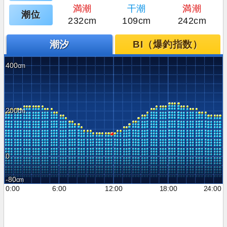
満潮
干潮
満潮
潮位
232cm
109cm
242cm
潮汐
BI（爆釣指数）
400
200
0
-80
0:00
6:00
12:00
18:00
24:00