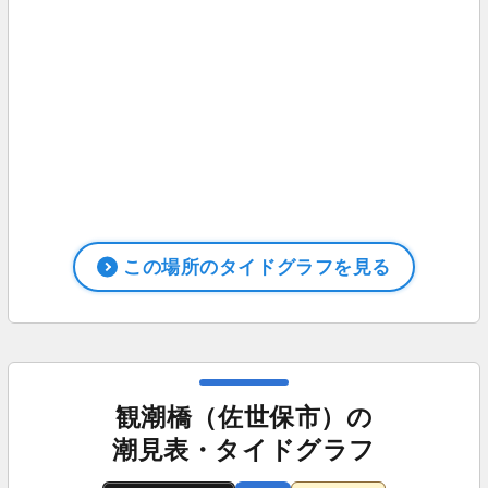
この場所のタイドグラフを見る
観潮橋（佐世保市）の
潮見表・タイドグラフ