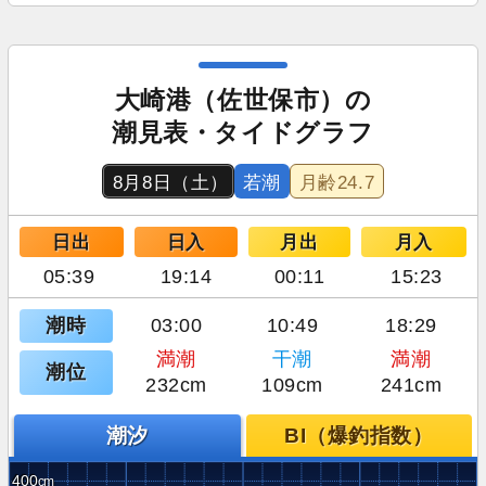
大崎港（佐世保市）の
潮見表・タイドグラフ
8月8日（土）
若潮
月齢
24.7
日出
日入
月出
月入
05:39
19:14
00:11
15:23
潮時
03:00
10:49
18:29
満潮
干潮
満潮
潮位
232cm
109cm
241cm
潮汐
BI（爆釣指数）
400