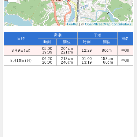
Leaflet
| ©
OpenStreetMap contributors
満潮
干潮
日時
潮名
時刻
潮位
時刻
潮位
05:00
204cm
8月9日(日)
12:29
80cm
中潮
19:39
221cm
06:20
218cm
01:00
153cm
8月10日(月)
中潮
20:00
240cm
13:19
60cm