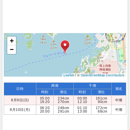
+
−
Leaflet
| ©
OpenStreetMap contributors
満潮
干潮
日時
潮名
時刻
潮位
時刻
潮位
05:00
234cm
00:00
191cm
8月9日(日)
中潮
19:20
270cm
12:10
90cm
06:20
249cm
01:10
172cm
8月10日(月)
中潮
20:00
291cm
13:00
68cm