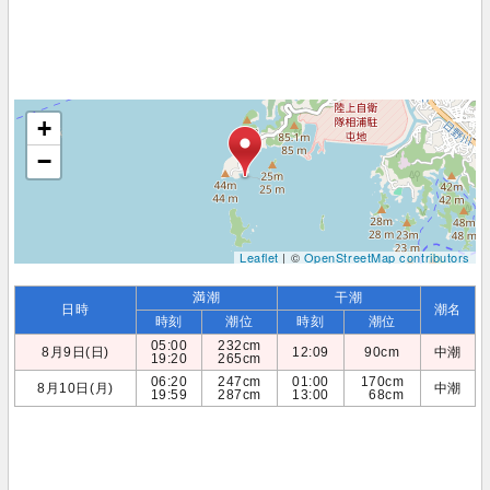
+
−
Leaflet
| ©
OpenStreetMap contributors
満潮
干潮
日時
潮名
時刻
潮位
時刻
潮位
05:00
232cm
8月9日(日)
12:09
90cm
中潮
19:20
265cm
06:20
247cm
01:00
170cm
8月10日(月)
中潮
19:59
287cm
13:00
68cm