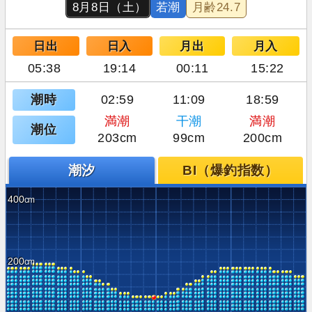
8月8日（土）
若潮
月齢
24.7
日出
日入
月出
月入
05:38
19:14
00:11
15:22
潮時
02:59
11:09
18:59
満潮
干潮
満潮
潮位
203cm
99cm
200cm
潮汐
BI（爆釣指数）
400
200