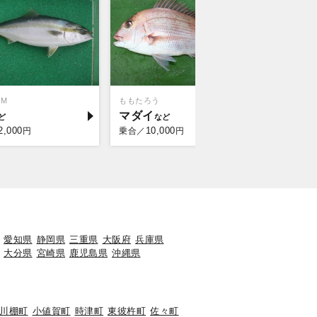
OM
ももたろう
マダイ
2,000
10,000
円
乗合／
円
愛知県
静岡県
三重県
大阪府
兵庫県
大分県
宮崎県
鹿児島県
沖縄県
川棚町
小値賀町
時津町
東彼杵町
佐々町