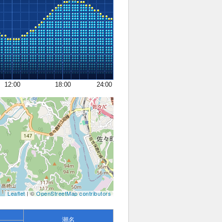
12:00
18:00
24:00
Leaflet
| ©
OpenStreetMap contributors
潮名