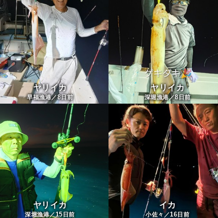
ヤリイカ
ヤリイカ
8
8
早福漁港／
日前
深堀漁港／
日前
ヤリイカ
イカ
15
16
深堀漁港／
日前
小佐々／
日前