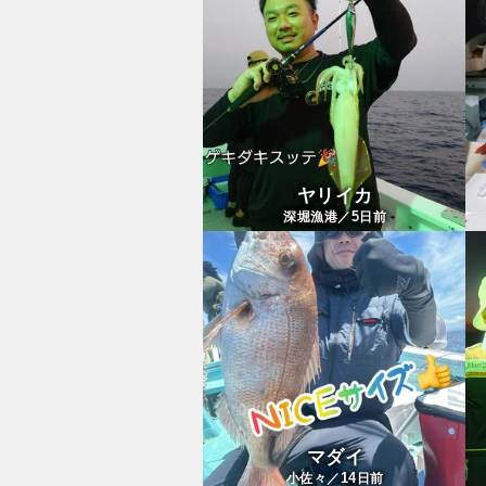
ヤリイカ
5
深堀漁港／
日前
マダイ
14
小佐々／
日前