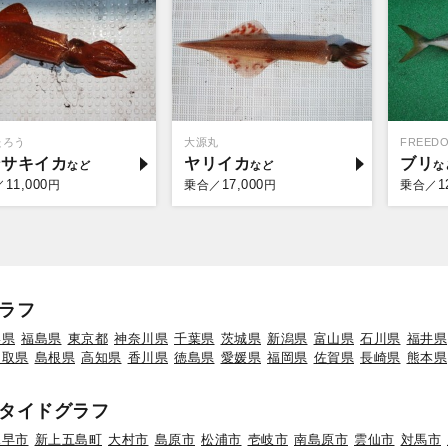
たろう
大源丸
FREED
ンサキイカ
ヤリイカ
ブリ
11,000
17,000
1
／
円
乗合／
円
乗合／
ラフ
形県
福島県
東京都
神奈川県
千葉県
茨城県
新潟県
富山県
石川県
福井県
鳥取県
島根県
高知県
香川県
徳島県
愛媛県
福岡県
佐賀県
長崎県
熊本県
タイドグラフ
諫早市
新上五島町
大村市
島原市
松浦市
壱岐市
南島原市
雲仙市
対馬市