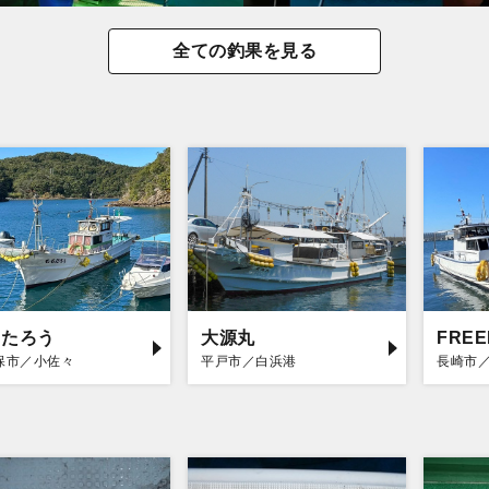
全ての釣果を見る
もたろう
大源丸
FRE
保市／小佐々
平戸市／白浜港
長崎市