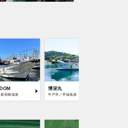
EDOM
博栄丸
海栄丸
／新長崎漁港
平戸市／早福漁港
平戸市／早