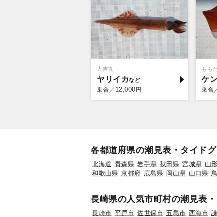
大吉丸
もも
ヤリイカ
ケ
12,000
乗合／
円
乗合
各都道府県の潮見表・タイドグ
北海道
青森県
岩手県
秋田県
宮城県
山
和歌山県
京都府
広島県
岡山県
山口県
長崎県の人気市町村の潮見表・
長崎市
平戸市
佐世保市
五島市
西海市