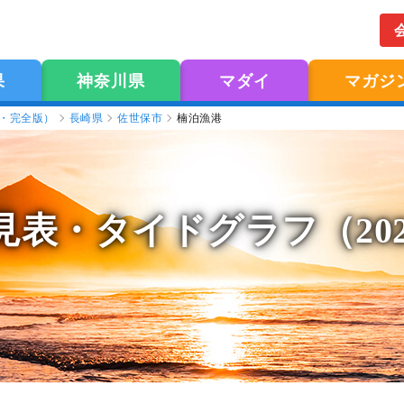
果
神奈川県
マダイ
マガジ
版・完全版）
長崎県
佐世保市
楠泊漁港
見表
・タイドグラフ（20