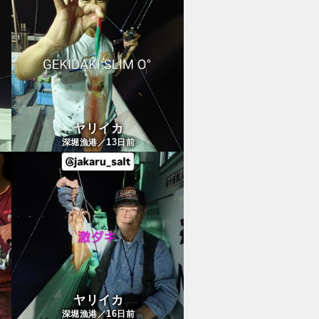
ヤリイカ
13
深堀漁港／
日前
ヤリイカ
16
深堀漁港／
日前