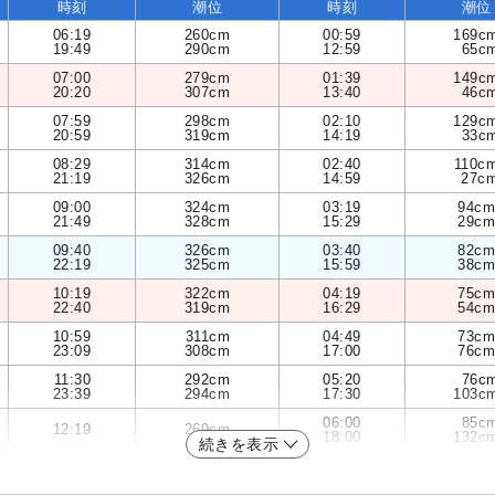
時刻
潮位
時刻
潮位
06:19
260cm
00:59
169c
19:49
290cm
12:59
65c
07:00
279cm
01:39
149c
20:20
307cm
13:40
46c
07:59
298cm
02:10
129c
20:59
319cm
14:19
33c
08:29
314cm
02:40
110c
21:19
326cm
14:59
27c
09:00
324cm
03:19
94cm
21:49
328cm
15:29
29cm
09:40
326cm
03:40
82cm
22:19
325cm
15:59
38cm
10:19
322cm
04:19
75cm
22:40
319cm
16:29
54cm
10:59
311cm
04:49
73cm
23:09
308cm
17:00
76cm
11:30
292cm
05:20
76c
23:39
294cm
17:30
103c
06:00
85c
12:19
269cm
18:00
132c
続きを表示