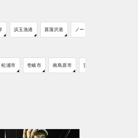
岸
浜玉漁港
菖蒲沢港
ノーフォーク広場
松浦市
壱岐市
南島原市
雲仙市
対馬市