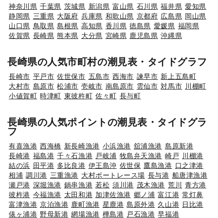
神奈川県
千葉県
茨城県
新潟県
富山県
石川県
福井県
愛知県
静岡県
三重県
大阪府
兵庫県
和歌山県
京都府
広島県
岡山県
山口県
鳥取県
島根県
高知県
香川県
徳島県
愛媛県
福岡県
佐賀県
長崎県
熊本県
大分県
宮崎県
鹿児島県
沖縄県
長崎県の人気市町村の潮見表・タイドグラフ
長崎市
平戸市
佐世保市
五島市
西海市
諫早市
新上五島町
大村市
島原市
松浦市
壱岐市
南島原市
雲仙市
対馬市
川棚町
小値賀町
時津町
東彼杵町
佐々町
長与町
長崎県の人気ポイントの潮見表・タイドグラ
フ
有喜漁港
西海橋
新長崎漁港
小浜漁港
舘浦漁港
島原新港
長崎港
福島港
千々石漁港
戸岐浦
牧島弁天漁港
崎戸
川棚港
結の浜
田平港
多比良港
伊王島沖
佐世保
鷹島漁港
口之津港
相浦
調川港
三重漁港
大村ボートレース場
長与港
船唐津漁港
瀬戸港
深堀漁港
鍋串漁港
若松
須川港
茂木漁港
荒川
青方港
彼杵港
今福漁港
太田和港
加津佐漁港
郷ノ浦
富江港
常灯鼻
富津漁港
京泊漁港
鹿町漁港
星鹿港
島原外港
久山港
日比港
俵ヶ浦港
野母新港
網場漁港
樺島港
戸石漁港
早福港