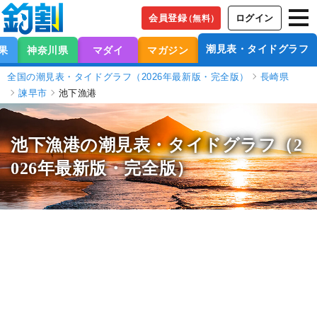
会員登録
ログイン
（無料）
潮見表・タイドグラフ
果
神奈川県
マダイ
マガジン
全国の潮見表・タイドグラフ（2026年最新版・完全版）
長崎県
諫早市
池下漁港
池下漁港の潮見表
・タイドグラフ（2
026年最新版・完全版）