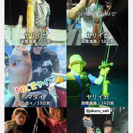
ヤリイカ
ヤリイカ
7
12
深堀漁港／
日前
深堀漁港／
日前
マダイ
ヤリイカ
13
14
小佐々／
日前
深堀漁港／
日前