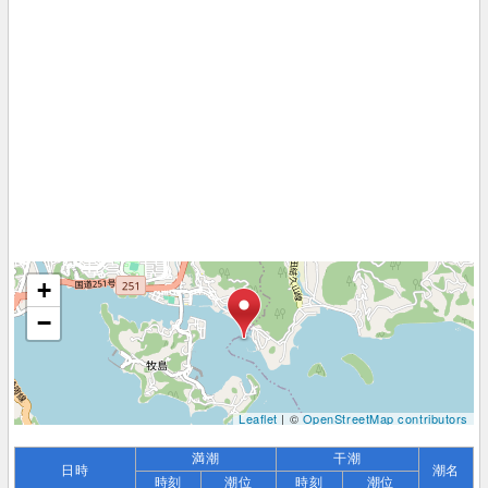
+
−
Leaflet
| ©
OpenStreetMap contributors
満潮
干潮
日時
潮名
時刻
潮位
時刻
潮位