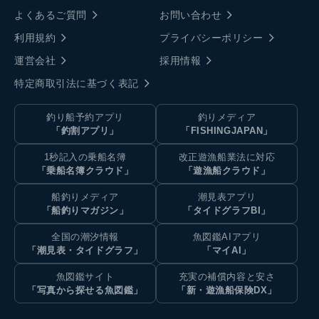
よくあるご質問
お問い合わせ
利用規約
プライバシーポリシー
運営会社
採用情報
特定商取引法に基づく表記
釣り船予約アプリ
釣りメディア
「釣割アプリ」
「FISHINGJAPAN」
1秒記入の乗船名簿
改正遊漁船業法に対応
「乗船名簿クラウド」
「遊漁船クラウド」
船釣りメディア
潮見表アプリ
「船釣りマガジン」
「タイドグラフBI」
全国の潮汐情報
魚図鑑AIアプリ
「潮見表・タイドグラフ」
「マイAI」
魚図鑑サイト
充実の補償内容と安さ
「写真から探せる魚図鑑」
「新・遊漁船保険DX」