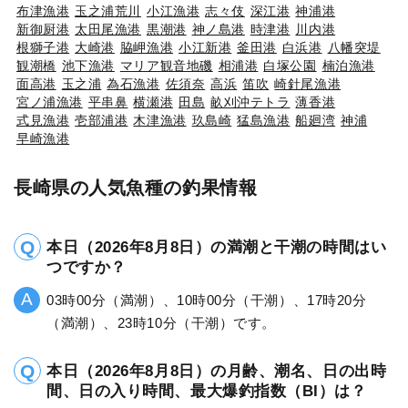
布津漁港
玉之浦荒川
小江漁港
志々伎
深江港
神浦港
新御厨港
太田尾漁港
黒潮港
神ノ島港
時津港
川内港
根獅子港
大崎港
脇岬漁港
小江新港
釜田港
白浜港
八幡突堤
観潮橋
池下漁港
マリア観音地磯
相浦港
白塚公園
楠泊漁港
面高港
玉之浦
為石漁港
佐須奈
高浜
笛吹
崎針尾漁港
宮ノ浦漁港
平串鼻
横瀬港
田島
畝刈沖テトラ
薄香港
式見漁港
壱部浦港
木津漁港
玖島崎
猛島漁港
船廻湾
神浦
早崎漁港
長崎県の人気魚種の釣果情報
本日（2026年8月8日）の満潮と干潮の時間はい
つですか？
03時00分（満潮）、10時00分（干潮）、17時20分
（満潮）、23時10分（干潮）です。
本日（2026年8月8日）の月齢、潮名、日の出時
間、日の入り時間、最大爆釣指数（BI）は？