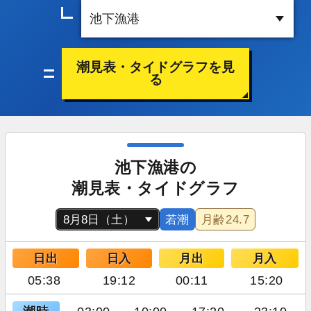
潮見表・タイドグラフを見
る
池下漁港の
潮見表・タイドグラフ
若潮
月齢
24.7
日出
日入
月出
月入
05:38
19:12
00:11
15:20