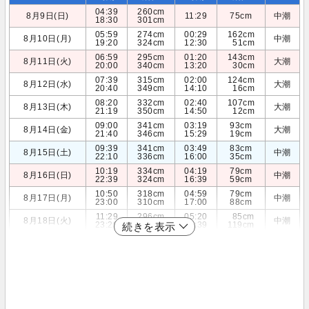
04:39
260cm
8月9日(日)
11:29
75cm
中潮
18:30
301cm
05:59
274cm
00:29
162cm
8月10日(月)
中潮
19:20
324cm
12:30
51cm
06:59
295cm
01:20
143cm
8月11日(火)
大潮
20:00
340cm
13:20
30cm
07:39
315cm
02:00
124cm
8月12日(水)
大潮
20:40
349cm
14:10
16cm
08:20
332cm
02:40
107cm
8月13日(木)
大潮
21:19
350cm
14:50
12cm
09:00
341cm
03:19
93cm
8月14日(金)
大潮
21:40
346cm
15:29
19cm
09:39
341cm
03:49
83cm
8月15日(土)
中潮
22:10
336cm
16:00
35cm
10:19
334cm
04:19
79cm
8月16日(日)
中潮
22:39
324cm
16:39
59cm
10:50
318cm
04:59
79cm
8月17日(月)
中潮
23:00
310cm
17:00
88cm
11:29
296cm
05:20
85cm
8月18日(火)
中潮
23:29
295cm
17:39
119cm
続きを表示