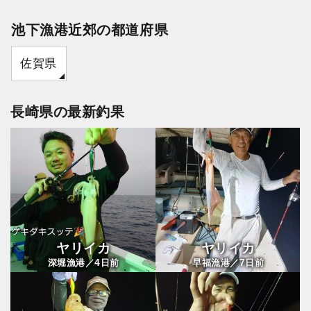
池下漁港近郊の都道府県
佐賀県
長崎県の最新釣果
ヤリイカ
ヤリイカ
4
7
深堀漁港／
日前
早福漁港／
日前