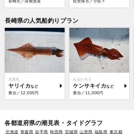
長崎市／深堀漁港
佐世保市／小佐々
長崎県の人気船釣りプラン
大吉丸
ももたろう
ヤリイカ
ケンサキイカ
12,000
11,000
乗合／
円
乗合／
円
各都道府県の潮見表・タイドグラフ
北海道
青森県
岩手県
秋田県
宮城県
山形県
福島県
東京都