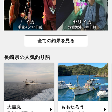
イカ
ヤリイカ
15
15
小佐々／
日前
深堀漁港／
日前
全ての釣果を見る
長崎県の人気釣り船
大吉丸
ももたろう