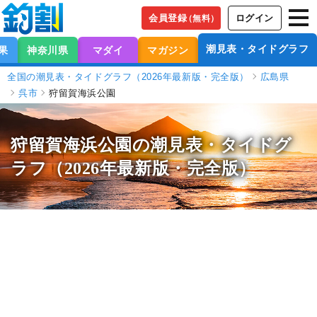
会員登録
ログイン
（無料）
潮見表・タイドグラフ
果
神奈川県
マダイ
マガジン
全国の潮見表・タイドグラフ（2026年最新版・完全版）
広島県
呉市
狩留賀海浜公園
狩留賀海浜公園の潮見表
・タイドグ
ラフ（2026年最新版・完全版）