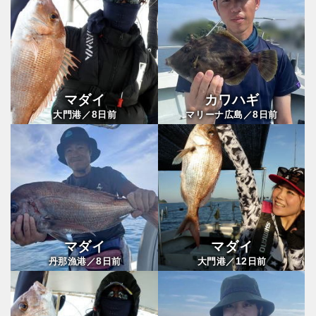
マダイ
カワハギ
8
8
大門港／
日前
マリーナ広島／
日前
マダイ
マダイ
8
12
丹那漁港／
日前
大門港／
日前