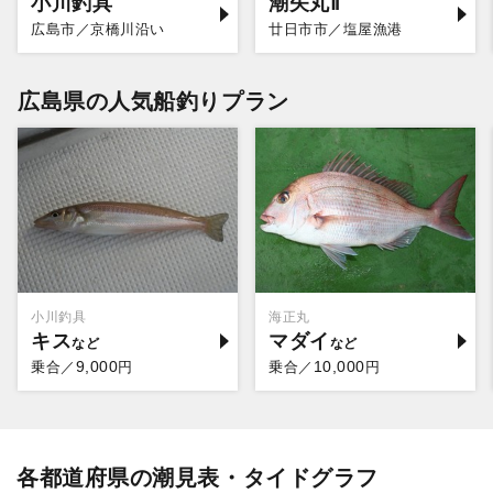
小川釣具
潮矢丸Ⅱ
広島市／京橋川沿い
廿日市市／塩屋漁港
広島県の人気船釣りプラン
小川釣具
海正丸
キス
マダイ
9,000
10,000
乗合／
円
乗合／
円
各都道府県の潮見表・タイドグラフ