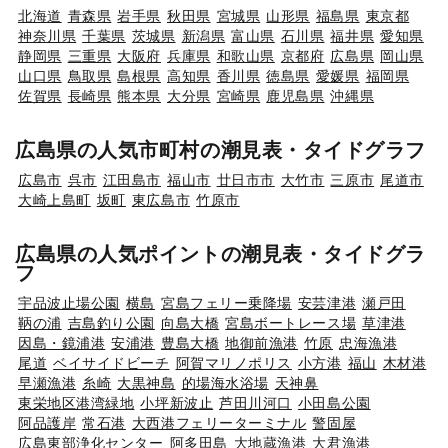
北海道
青森県
岩手県
秋田県
宮城県
山形県
福島県
東京都
神奈川県
千葉県
茨城県
新潟県
富山県
石川県
福井県
愛知県
静岡県
三重県
大阪府
兵庫県
和歌山県
京都府
広島県
岡山県
山口県
鳥取県
島根県
高知県
香川県
徳島県
愛媛県
福岡県
佐賀県
長崎県
熊本県
大分県
宮崎県
鹿児島県
沖縄県
広島県の人気市町村の潮見表・タイドグラフ
広島市
呉市
江田島市
福山市
廿日市市
大竹市
三原市
尾道市
大崎上島町
坂町
東広島市
竹原市
広島県の人気ポイントの潮見表・タイドグラ
フ
宇品波止場公園
横島
宮島フェリー乗降場
安芸津港
瀬戸田
鞆の浦
吉島釣り公園
向島大橋
宮島ボートレース場
草津港
因島・鏡浦港
安浦港
豊島大橋
地御前漁港
竹原
忠海漁港
尾道
ベイサイドビーチ
阿賀マリノポリス
小方港
福山
木材港
早瀬漁港
糸崎
大黒神島
的場海水浴場
天神鼻
東栄地区港湾緑地
小坪新波止
芦田川河口
小田島公園
阿品護岸
常石港
大西港フェリーターミナル
警固屋
広島東部浄化センター
阿多田島
大地蔵漁港
大君漁港