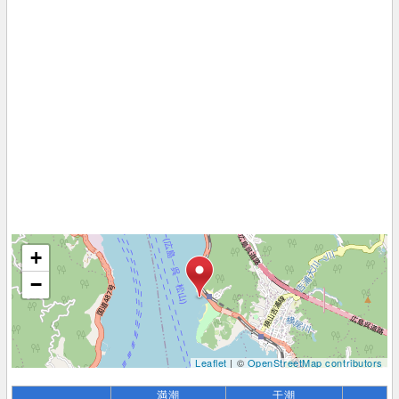
+
−
Leaflet
| ©
OpenStreetMap contributors
満潮
干潮