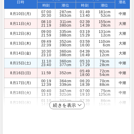
日時
潮名
時刻
潮位
時刻
潮位
07:00
287cm
01:49
181cm
8月10日(月)
中潮
20:30
363cm
13:40
52cm
08:10
311cm
02:39
155cm
8月11日(火)
大潮
21:19
380cm
14:39
28cm
09:00
335cm
03:19
131cm
8月12日(水)
大潮
21:59
388cm
15:29
12cm
09:49
352cm
03:59
110cm
8月13日(木)
大潮
22:39
390cm
16:00
6cm
10:30
360cm
04:39
92cm
8月14日(金)
大潮
23:10
386cm
16:49
12cm
11:10
360cm
05:10
79cm
8月15日(土)
中潮
23:40
377cm
17:29
28cm
05:49
72cm
8月16日(日)
11:59
352cm
中潮
18:00
54cm
00:19
364cm
06:20
70cm
8月17日(月)
中潮
12:39
339cm
18:39
88cm
00:40
347cm
07:00
75cm
8月18日(火)
中潮
13:19
321cm
19:10
125cm
01:10
327cm
07:39
86cm
8月19日(水)
小潮
14:00
301cm
19:49
164cm
続きを表示