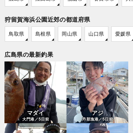
狩留賀海浜公園近郊の都道府県
鳥取県
島根県
岡山県
山口県
愛媛県
広島県の最新釣果
マダイ
アジ
5
5
大門港／
日前
丹那漁港／
日前