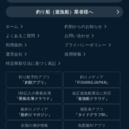
釣り船（遊漁船）業者様へ
ホーム
釣割からのお知らせ
よくあるご質問
お問い合わせ
利用規約
プライバシーポリシー
運営会社
採用情報
特定商取引法に基づく表記
釣り船予約アプリ
釣りメディア
「釣割アプリ」
「FISHINGJAPAN」
1秒記入の乗船名簿
改正遊漁船業法に対応
「乗船名簿クラウド」
「遊漁船クラウド」
船釣りメディア
潮見表アプリ
「船釣りマガジン」
「タイドグラフBI」
全国の潮汐情報
魚図鑑AIアプリ