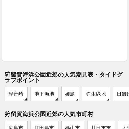
狩留賀海浜公園近郊の人気潮見表・タイドグ
ラフポイント
観音崎
池下漁港
姫島
弥生緑地
日御
狩留賀海浜公園近郊の人気市町村
広島市
江田島市
福山市
廿日市市
大