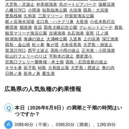
大芝島・北波止
外美能漁港
呉ポートピアパーク
坂横浜港
八幡川河口
小用港
似島臨海公園
大須港
因島・大浜港
豊島桟橋
久和喜
三原マリーン
狩留賀海浜公園
梶ヶ浜海水浴場
生口島・ハナグリ鼻
大長港
小佐木島灯台
横田港
畑漁港
長浜
因島大橋記念公園
クレセントビーチ
鹿島
観音マリーナ海浜公園
吉浦漁港
丸石漁港
室尾
江ノ浦
柿浦漁港
海越の波止
大浦崎公園
入道鼻
上の浜港
深江漁港
因島・金山港
松ヶ鼻
亀が首
大奈佐美島
大芝島・南波止
賀茂川河口
西宇土波止
因島小用の波止
正光港・小田漁港
松山行フェリーのりば
宇和木の波止
鹿老渡小
宮島口フェリー乗降場・本土側
因島・石田造船の波止
キサキ鼻
岩子島
峠島
大和波止場
大芝島・西波止
奥の内
日附ノ鼻
長串ノ鼻
重生港
広島県の人気魚種の釣果情報
本日（2026年8月9日）の満潮と干潮の時間はい
つですか？
00時40分（干潮）、05時20分（満潮）、12時39分