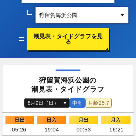
潮見表・タイドグラフを見
る
狩留賀海浜公園の
潮見表・タイドグラフ
中潮
月齢
25.7
日出
日入
月出
月入
05:26
19:04
00:53
16:21