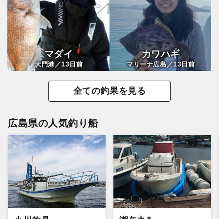
マダイ
カワハギ
13
13
大門港／
日前
マリーナ広島／
日前
全ての釣果を見る
広島県の人気釣り船