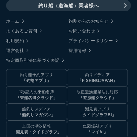
釣り船（遊漁船）業者様へ
ホーム
釣割からのお知らせ
よくあるご質問
お問い合わせ
利用規約
プライバシーポリシー
運営会社
採用情報
特定商取引法に基づく表記
釣り船予約アプリ
釣りメディア
「釣割アプリ」
「FISHINGJAPAN」
1秒記入の乗船名簿
改正遊漁船業法に対応
「乗船名簿クラウド」
「遊漁船クラウド」
船釣りメディア
潮見表アプリ
「船釣りマガジン」
「タイドグラフBI」
全国の潮汐情報
魚図鑑AIアプリ
「潮見表・タイドグラフ」
「マイAI」