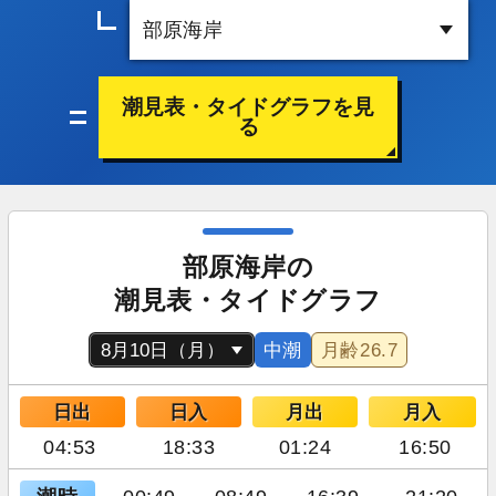
潮見表・タイドグラフを見
る
部原海岸の
潮見表・タイドグラフ
中潮
月齢
26.7
日出
日入
月出
月入
04:53
18:33
01:24
16:50