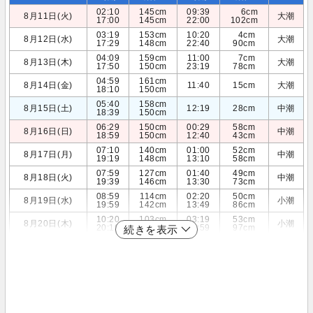
02:10
145cm
09:39
6cm
8月11日(火)
大潮
17:00
145cm
22:00
102cm
03:19
153cm
10:20
4cm
8月12日(水)
大潮
17:29
148cm
22:40
90cm
04:09
159cm
11:00
7cm
8月13日(木)
大潮
17:50
150cm
23:19
78cm
04:59
161cm
8月14日(金)
11:40
15cm
大潮
18:10
150cm
05:40
158cm
8月15日(土)
12:19
28cm
中潮
18:39
150cm
06:29
150cm
00:29
58cm
8月16日(日)
中潮
18:59
150cm
12:40
43cm
07:10
140cm
01:00
52cm
8月17日(月)
中潮
19:19
148cm
13:10
58cm
07:59
127cm
01:40
49cm
8月18日(火)
中潮
19:39
146cm
13:30
73cm
08:59
114cm
02:20
50cm
8月19日(水)
小潮
19:59
142cm
13:49
86cm
10:20
103cm
03:19
53cm
8月20日(木)
小潮
20:19
137cm
13:59
97cm
続きを表示