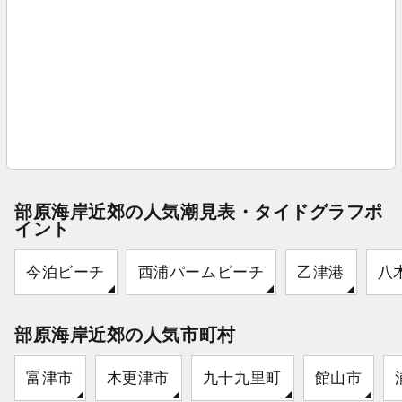
部原海岸近郊の人気潮見表・タイドグラフポ
イント
今泊ビーチ
西浦パームビーチ
乙津港
八
部原海岸近郊の人気市町村
富津市
木更津市
九十九里町
館山市