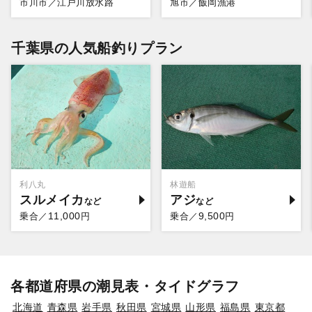
市川市／江戸川放水路
旭市／飯岡漁港
千葉県の人気船釣りプラン
利八丸
林遊船
スルメイカ
アジ
11,000
9,500
乗合／
円
乗合／
円
各都道府県の潮見表・タイドグラフ
北海道
青森県
岩手県
秋田県
宮城県
山形県
福島県
東京都