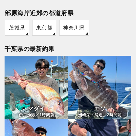
部原海岸近郊の都道府県
茨城県
東京都
神奈川県
千葉県の最新釣果
マダイ
エソ
1
2
伊戸漁港／
時間前
洲崎栄ノ浦港／
時間前