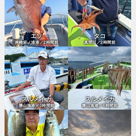
エソ
タコ
2
2
洲崎栄ノ浦港／
時間前
真間川／
時間前
スルメイカ
スルメイカ
3
4
勝山漁港／
時間前
勝山漁港／
時間前