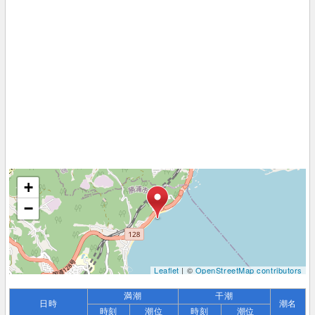
+
−
Leaflet
| ©
OpenStreetMap contributors
満潮
干潮
日時
潮名
時刻
潮位
時刻
潮位