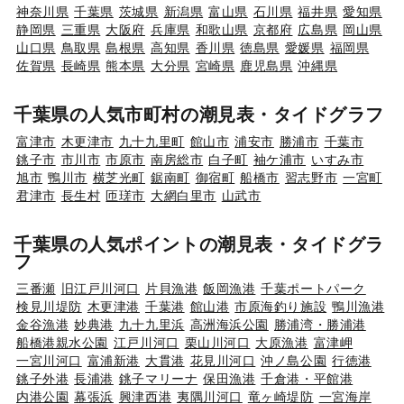
神奈川県
千葉県
茨城県
新潟県
富山県
石川県
福井県
愛知県
静岡県
三重県
大阪府
兵庫県
和歌山県
京都府
広島県
岡山県
山口県
鳥取県
島根県
高知県
香川県
徳島県
愛媛県
福岡県
佐賀県
長崎県
熊本県
大分県
宮崎県
鹿児島県
沖縄県
千葉県の人気市町村の潮見表・タイドグラフ
富津市
木更津市
九十九里町
館山市
浦安市
勝浦市
千葉市
銚子市
市川市
市原市
南房総市
白子町
袖ケ浦市
いすみ市
旭市
鴨川市
横芝光町
鋸南町
御宿町
船橋市
習志野市
一宮町
君津市
長生村
匝瑳市
大網白里市
山武市
千葉県の人気ポイントの潮見表・タイドグラ
フ
三番瀬
旧江戸川河口
片貝漁港
飯岡漁港
千葉ポートパーク
検見川堤防
木更津港
千葉港
館山港
市原海釣り施設
鴨川漁港
金谷漁港
妙典港
九十九里浜
高洲海浜公園
勝浦湾・勝浦港
船橋港親水公園
江戸川河口
栗山川河口
大原漁港
富津岬
一宮川河口
富浦新港
大貫港
花見川河口
沖ノ島公園
行徳港
銚子外港
長浦港
銚子マリーナ
保田漁港
千倉港・平館港
内港公園
幕張浜
興津西港
夷隅川河口
竜ヶ崎堤防
一宮海岸