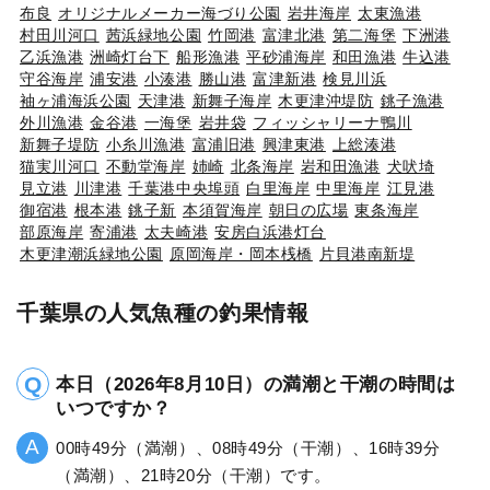
布良
オリジナルメーカー海づり公園
岩井海岸
太東漁港
村田川河口
茜浜緑地公園
竹岡港
富津北港
第二海堡
下洲港
乙浜漁港
洲崎灯台下
船形漁港
平砂浦海岸
和田漁港
牛込港
守谷海岸
浦安港
小湊港
勝山港
富津新港
検見川浜
袖ヶ浦海浜公園
天津港
新舞子海岸
木更津沖堤防
銚子漁港
外川漁港
金谷港
一海堡
岩井袋
フィッシャリーナ鴨川
新舞子堤防
小糸川漁港
富浦旧港
興津東港
上総湊港
猫実川河口
不動堂海岸
姉崎
北条海岸
岩和田漁港
犬吠埼
見立港
川津港
千葉港中央埠頭
白里海岸
中里海岸
江見港
御宿港
根本港
銚子新
本須賀海岸
朝日の広場
東条海岸
部原海岸
寄浦港
太夫崎港
安房白浜港灯台
木更津潮浜緑地公園
原岡海岸・岡本桟橋
片貝港南新堤
千葉県の人気魚種の釣果情報
本日（2026年8月10日）の満潮と干潮の時間は
いつですか？
00時49分（満潮）、08時49分（干潮）、16時39分
（満潮）、21時20分（干潮）です。