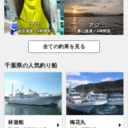
アジ
アジ
4
4
金谷漁港／
時間前
勝山漁港／
時間前
全ての釣果を見る
千葉県の人気釣り船
林遊船
梅花丸