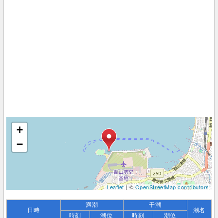
+
−
Leaflet
| ©
OpenStreetMap contributors
満潮
干潮
日時
潮名
時刻
潮位
時刻
潮位