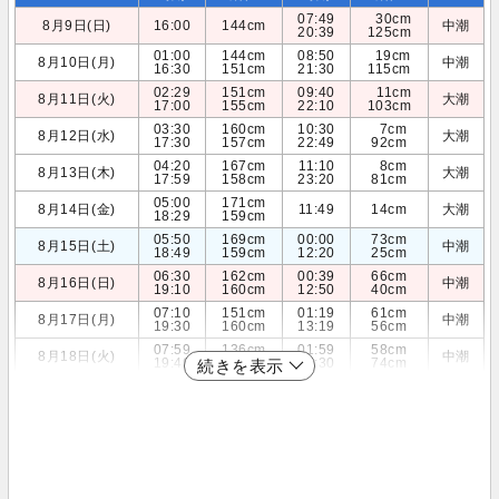
07:49
30cm
8月9日(日)
16:00
144cm
中潮
20:39
125cm
01:00
144cm
08:50
19cm
8月10日(月)
中潮
16:30
151cm
21:30
115cm
02:29
151cm
09:40
11cm
8月11日(火)
大潮
17:00
155cm
22:10
103cm
03:30
160cm
10:30
7cm
8月12日(水)
大潮
17:30
157cm
22:49
92cm
04:20
167cm
11:10
8cm
8月13日(木)
大潮
17:59
158cm
23:20
81cm
05:00
171cm
8月14日(金)
11:49
14cm
大潮
18:29
159cm
05:50
169cm
00:00
73cm
8月15日(土)
中潮
18:49
159cm
12:20
25cm
06:30
162cm
00:39
66cm
8月16日(日)
中潮
19:10
160cm
12:50
40cm
07:10
151cm
01:19
61cm
8月17日(月)
中潮
19:30
160cm
13:19
56cm
07:59
136cm
01:59
58cm
8月18日(火)
中潮
19:49
159cm
13:30
74cm
続きを表示