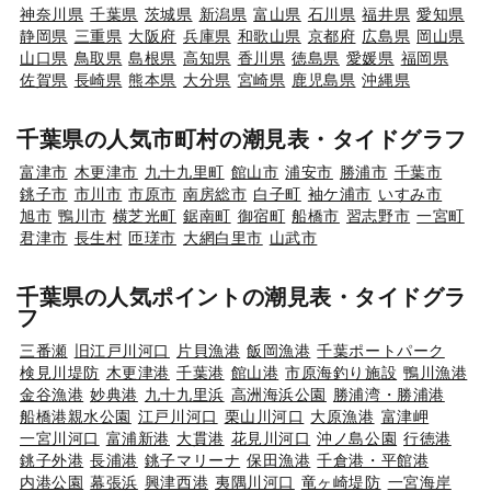
神奈川県
千葉県
茨城県
新潟県
富山県
石川県
福井県
愛知県
静岡県
三重県
大阪府
兵庫県
和歌山県
京都府
広島県
岡山県
山口県
鳥取県
島根県
高知県
香川県
徳島県
愛媛県
福岡県
佐賀県
長崎県
熊本県
大分県
宮崎県
鹿児島県
沖縄県
千葉県の人気市町村の潮見表・タイドグラフ
富津市
木更津市
九十九里町
館山市
浦安市
勝浦市
千葉市
銚子市
市川市
市原市
南房総市
白子町
袖ケ浦市
いすみ市
旭市
鴨川市
横芝光町
鋸南町
御宿町
船橋市
習志野市
一宮町
君津市
長生村
匝瑳市
大網白里市
山武市
千葉県の人気ポイントの潮見表・タイドグラ
フ
三番瀬
旧江戸川河口
片貝漁港
飯岡漁港
千葉ポートパーク
検見川堤防
木更津港
千葉港
館山港
市原海釣り施設
鴨川漁港
金谷漁港
妙典港
九十九里浜
高洲海浜公園
勝浦湾・勝浦港
船橋港親水公園
江戸川河口
栗山川河口
大原漁港
富津岬
一宮川河口
富浦新港
大貫港
花見川河口
沖ノ島公園
行徳港
銚子外港
長浦港
銚子マリーナ
保田漁港
千倉港・平館港
内港公園
幕張浜
興津西港
夷隅川河口
竜ヶ崎堤防
一宮海岸