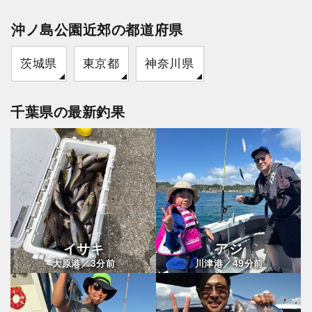
沖ノ島公園近郊の都道府県
茨城県
東京都
神奈川県
千葉県の最新釣果
イサキ
アジ
3
49
大原港／
分前
川津港／
分前