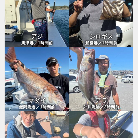
アジ
シロギス
1
1
川津港／
時間前
船橋港／
時間前
マダイ
アラ
1
3
飯岡漁港／
時間前
外川漁港／
時間前