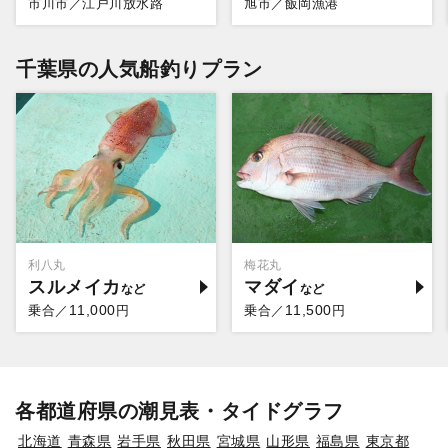
市川市／江戸川放水路
旭市／飯岡漁港
千葉県の人気船釣りプラン
利八丸
梅花丸
スルメイカ
マダイ
11,000
11,500
乗合／
円
乗合／
円
各都道府県の潮見表・タイドグラフ
北海道
青森県
岩手県
秋田県
宮城県
山形県
福島県
東京都