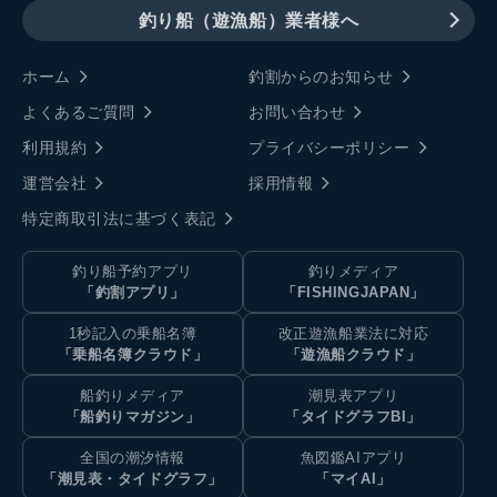
釣り船（遊漁船）業者様へ
ホーム
釣割からのお知らせ
よくあるご質問
お問い合わせ
利用規約
プライバシーポリシー
運営会社
採用情報
特定商取引法に基づく表記
釣り船予約アプリ
釣りメディア
「釣割アプリ」
「FISHINGJAPAN」
1秒記入の乗船名簿
改正遊漁船業法に対応
「乗船名簿クラウド」
「遊漁船クラウド」
船釣りメディア
潮見表アプリ
「船釣りマガジン」
「タイドグラフBI」
全国の潮汐情報
魚図鑑AIアプリ
「潮見表・タイドグラフ」
「マイAI」