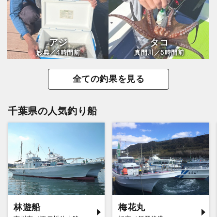
アジ
タコ
4
5
妙典／
時間前
真間川／
時間前
全ての釣果を見る
千葉県の人気釣り船
林遊船
梅花丸