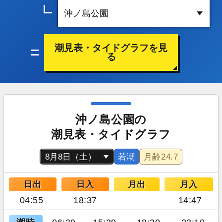
潮見表・タイドグラフを見
る
沖ノ島公園の
潮見表・タイドグラフ
若潮
月齢
24.7
日出
日入
月出
月入
04:55
18:37
14:47