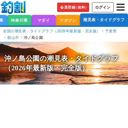
会員登録
ログイン
（無料）
潮見表・タイドグラフ
果
神奈川県
マダイ
マガジン
全国の潮見表・タイドグラフ（2026年最新版・完全版）
千葉県
館山市
沖ノ島公園
沖ノ島公園の潮見表
・タイドグラフ
（2026年最新版・完全版）