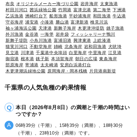
布良
オリジナルメーカー海づり公園
岩井海岸
太東漁港
村田川河口
茜浜緑地公園
竹岡港
富津北港
第二海堡
下洲港
乙浜漁港
洲崎灯台下
船形漁港
平砂浦海岸
和田漁港
牛込港
守谷海岸
浦安港
小湊港
勝山港
富津新港
検見川浜
袖ヶ浦海浜公園
天津港
新舞子海岸
木更津沖堤防
銚子漁港
外川漁港
金谷港
一海堡
岩井袋
フィッシャリーナ鴨川
新舞子堤防
小糸川漁港
富浦旧港
興津東港
上総湊港
猫実川河口
不動堂海岸
姉崎
北条海岸
岩和田漁港
犬吠埼
見立港
川津港
千葉港中央埠頭
白里海岸
中里海岸
江見港
御宿港
根本港
銚子新
本須賀海岸
朝日の広場
東条海岸
部原海岸
寄浦港
太夫崎港
安房白浜港灯台
木更津潮浜緑地公園
原岡海岸・岡本桟橋
片貝港南新堤
千葉県の人気魚種の釣果情報
本日（2026年8月8日）の満潮と干潮の時間はい
つですか？
06時39分（干潮）、15時39分（満潮）、18時30分
（干潮）、23時10分（満潮）です。