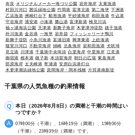
布良
オリジナルメーカー海づり公園
岩井海岸
太東漁港
村田川河口
茜浜緑地公園
竹岡港
富津北港
第二海堡
下洲港
乙浜漁港
洲崎灯台下
船形漁港
平砂浦海岸
和田漁港
牛込港
守谷海岸
浦安港
小湊港
勝山港
富津新港
検見川浜
袖ヶ浦海浜公園
天津港
新舞子海岸
木更津沖堤防
銚子漁港
外川漁港
金谷港
一海堡
岩井袋
フィッシャリーナ鴨川
新舞子堤防
小糸川漁港
富浦旧港
興津東港
上総湊港
猫実川河口
不動堂海岸
姉崎
北条海岸
岩和田漁港
犬吠埼
見立港
川津港
千葉港中央埠頭
白里海岸
中里海岸
江見港
御宿港
根本港
銚子新
本須賀海岸
朝日の広場
東条海岸
部原海岸
太夫崎港
寄浦港
安房白浜港灯台
木更津潮浜緑地公園
原岡海岸・岡本桟橋
片貝港南新堤
千葉県の人気魚種の釣果情報
本日（2026年8月8日）の満潮と干潮の時間はい
つですか？
07時00分（干潮）、16時19分（満潮）、19時00分
（干潮）、23時39分（満潮）です。