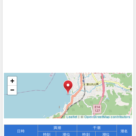
+
−
Leaflet
| ©
OpenStreetMap contributors
満潮
干潮
日時
潮名
時刻
潮位
時刻
潮位