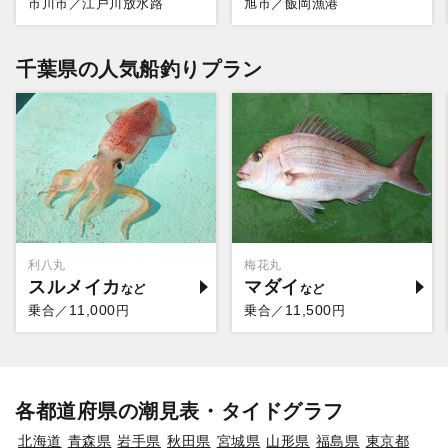
市川市／江戸川放水路
旭市／飯岡漁港
千葉県の人気船釣りプラン
利八丸
梅花丸
スルメイカ
マダイ
11,000
11,500
乗合／
円
乗合／
円
各都道府県の潮見表・タイドグラフ
北海道
青森県
岩手県
秋田県
宮城県
山形県
福島県
東京都