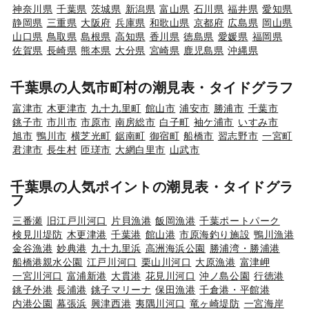
神奈川県
千葉県
茨城県
新潟県
富山県
石川県
福井県
愛知県
静岡県
三重県
大阪府
兵庫県
和歌山県
京都府
広島県
岡山県
山口県
鳥取県
島根県
高知県
香川県
徳島県
愛媛県
福岡県
佐賀県
長崎県
熊本県
大分県
宮崎県
鹿児島県
沖縄県
千葉県の人気市町村の潮見表・タイドグラフ
富津市
木更津市
九十九里町
館山市
浦安市
勝浦市
千葉市
銚子市
市川市
市原市
南房総市
白子町
袖ケ浦市
いすみ市
旭市
鴨川市
横芝光町
鋸南町
御宿町
船橋市
習志野市
一宮町
君津市
長生村
匝瑳市
大網白里市
山武市
千葉県の人気ポイントの潮見表・タイドグラ
フ
三番瀬
旧江戸川河口
片貝漁港
飯岡漁港
千葉ポートパーク
検見川堤防
木更津港
千葉港
館山港
市原海釣り施設
鴨川漁港
金谷漁港
妙典港
九十九里浜
高洲海浜公園
勝浦湾・勝浦港
船橋港親水公園
江戸川河口
栗山川河口
大原漁港
富津岬
一宮川河口
富浦新港
大貫港
花見川河口
沖ノ島公園
行徳港
銚子外港
長浦港
銚子マリーナ
保田漁港
千倉港・平館港
内港公園
幕張浜
興津西港
夷隅川河口
竜ヶ崎堤防
一宮海岸