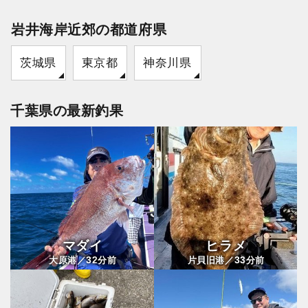
岩井海岸近郊の都道府県
茨城県
東京都
神奈川県
千葉県の最新釣果
マダイ
ヒラメ
32
33
大原港／
分前
片貝旧港／
分前