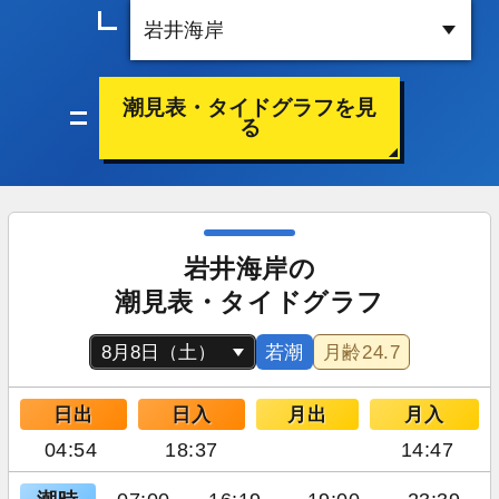
潮見表・タイドグラフを見
る
岩井海岸の
潮見表・タイドグラフ
若潮
月齢
24.7
日出
日入
月出
月入
04:54
18:37
14:47