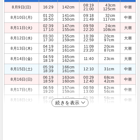
08:19
43cm
8月9日(日)
16:29
142cm
中潮
21:00
125cm
01:20
141cm
09:18
32cm
8月10日(月)
中潮
16:50
150cm
21:49
117cm
02:39
147cm
09:59
24cm
8月11日(火)
大潮
17:10
155cm
22:20
108cm
03:30
155cm
10:39
20cm
8月12日(水)
大潮
17:30
159cm
22:59
97cm
04:19
161cm
11:09
20cm
8月13日(木)
大潮
17:59
161cm
23:20
87cm
04:59
165cm
8月14日(金)
11:40
23cm
大潮
18:19
162cm
05:39
166cm
8月15日(土)
12:10
31cm
中潮
18:39
161cm
06:19
163cm
00:29
68cm
8月16日(日)
中潮
18:59
160cm
12:40
42cm
06:59
157cm
00:59
62cm
8月17日(月)
中潮
19:20
159cm
13:00
56cm
07:40
147cm
01:39
58cm
8月18日(火)
中潮
19:40
157cm
13:39
71cm
続きを表示