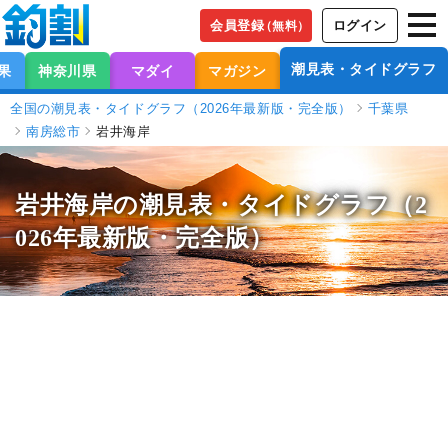
会員登録
ログイン
（無料）
潮見表・タイドグラフ
果
神奈川県
マダイ
マガジン
全国の潮見表・タイドグラフ（2026年最新版・完全版）
千葉県
南房総市
岩井海岸
岩井海岸の潮見表
・タイドグラフ（2
026年最新版・完全版）