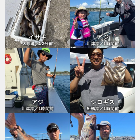
イサキ
アジ
52
1
大原港／
分前
川津港／
時間前
アジ
シロギス
1
1
川津港／
時間前
船橋港／
時間前