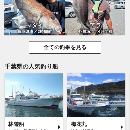
マダイ
アラ
2
4
飯岡漁港／
時間前
外川漁港／
時間前
全ての釣果を見る
千葉県の人気釣り船
林遊船
梅花丸