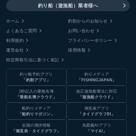
釣り船（遊漁船）業者様へ
ホーム
釣割からのお知らせ
よくあるご質問
お問い合わせ
利用規約
プライバシーポリシー
運営会社
採用情報
特定商取引法に基づく表記
釣り船予約アプリ
釣りメディア
「釣割アプリ」
「FISHINGJAPAN」
1秒記入の乗船名簿
改正遊漁船業法に対応
「乗船名簿クラウド」
「遊漁船クラウド」
船釣りメディア
潮見表アプリ
「船釣りマガジン」
「タイドグラフBI」
全国の潮汐情報
魚図鑑AIアプリ
「潮見表・タイドグラフ」
「マイAI」