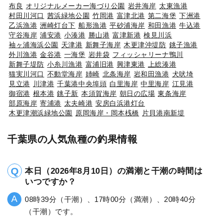
布良
オリジナルメーカー海づり公園
岩井海岸
太東漁港
村田川河口
茜浜緑地公園
竹岡港
富津北港
第二海堡
下洲港
乙浜漁港
洲崎灯台下
船形漁港
平砂浦海岸
和田漁港
牛込港
守谷海岸
浦安港
小湊港
勝山港
富津新港
検見川浜
袖ヶ浦海浜公園
天津港
新舞子海岸
木更津沖堤防
銚子漁港
外川漁港
金谷港
一海堡
岩井袋
フィッシャリーナ鴨川
新舞子堤防
小糸川漁港
富浦旧港
興津東港
上総湊港
猫実川河口
不動堂海岸
姉崎
北条海岸
岩和田漁港
犬吠埼
見立港
川津港
千葉港中央埠頭
白里海岸
中里海岸
江見港
御宿港
根本港
銚子新
本須賀海岸
朝日の広場
東条海岸
部原海岸
寄浦港
太夫崎港
安房白浜港灯台
木更津潮浜緑地公園
原岡海岸・岡本桟橋
片貝港南新堤
千葉県の人気魚種の釣果情報
本日（2026年8月10日）の満潮と干潮の時間は
いつですか？
08時39分（干潮）、17時00分（満潮）、20時40分
（干潮）です。