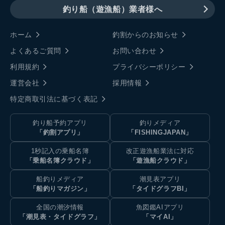
釣り船（遊漁船）業者様へ
ホーム
釣割からのお知らせ
よくあるご質問
お問い合わせ
利用規約
プライバシーポリシー
運営会社
採用情報
特定商取引法に基づく表記
釣り船予約アプリ
釣りメディア
「釣割アプリ」
「FISHINGJAPAN」
1秒記入の乗船名簿
改正遊漁船業法に対応
「乗船名簿クラウド」
「遊漁船クラウド」
船釣りメディア
潮見表アプリ
「船釣りマガジン」
「タイドグラフBI」
全国の潮汐情報
魚図鑑AIアプリ
「潮見表・タイドグラフ」
「マイAI」