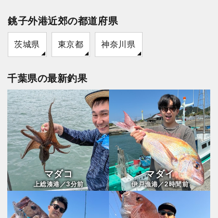
銚子外港近郊の都道府県
茨城県
東京都
神奈川県
千葉県の最新釣果
マダコ
マダイ
3
2
上総湊港／
分前
伊戸漁港／
時間前