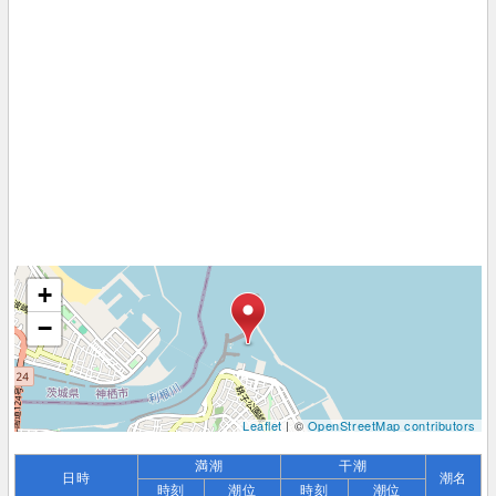
+
−
Leaflet
| ©
OpenStreetMap contributors
満潮
干潮
日時
潮名
時刻
潮位
時刻
潮位