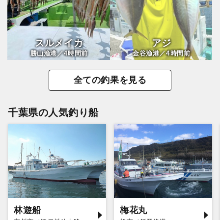
スルメイカ
アジ
4
4
勝山漁港／
時間前
金谷漁港／
時間前
全ての釣果を見る
千葉県の人気釣り船
林遊船
梅花丸