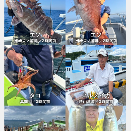
エソ
エソ
2
2
洲崎栄ノ浦港／
時間前
洲崎栄ノ浦港／
時間前
タコ
スルメイカ
3
3
真間川／
時間前
勝山漁港／
時間前