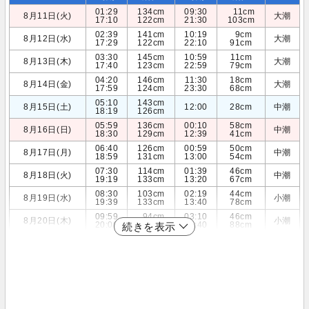
01:29
134cm
09:30
11cm
8月11日(火)
大潮
17:10
122cm
21:30
103cm
02:39
141cm
10:19
9cm
8月12日(水)
大潮
17:29
122cm
22:10
91cm
03:30
145cm
10:59
11cm
8月13日(木)
大潮
17:40
123cm
22:59
79cm
04:20
146cm
11:30
18cm
8月14日(金)
大潮
17:59
124cm
23:30
68cm
05:10
143cm
8月15日(土)
12:00
28cm
中潮
18:19
126cm
05:59
136cm
00:10
58cm
8月16日(日)
中潮
18:30
129cm
12:39
41cm
06:40
126cm
00:59
50cm
8月17日(月)
中潮
18:59
131cm
13:00
54cm
07:30
114cm
01:39
46cm
8月18日(火)
中潮
19:19
133cm
13:20
67cm
08:30
103cm
02:19
44cm
8月19日(水)
小潮
19:39
133cm
13:40
78cm
09:59
94cm
03:10
46cm
8月20日(木)
小潮
20:00
131cm
13:40
88cm
続きを表示