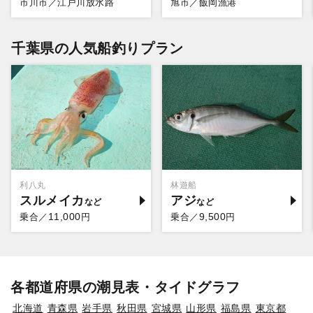
市川市／江戸川放水路
旭市／飯岡漁港
千葉県の人気船釣りプラン
利八丸
林遊船
スルメイカ
アジ
11,000
9,500
乗合／
円
乗合／
円
各都道府県の潮見表・タイドグラフ
北海道
青森県
岩手県
秋田県
宮城県
山形県
福島県
東京都