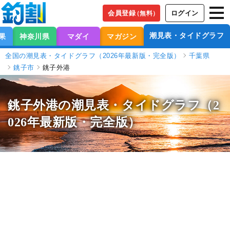
会員登録
ログイン
（無料）
潮見表・タイドグラフ
果
神奈川県
マダイ
マガジン
全国の潮見表・タイドグラフ（2026年最新版・完全版）
千葉県
銚子市
銚子外港
銚子外港の潮見表
・タイドグラフ（2
026年最新版・完全版）