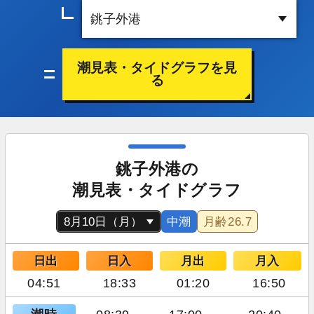
潮見表・タイドグラフを見
る
銚子外港の
潮見表・タイドグラフ
中潮
月齢
26.7
日出
日入
月出
月入
04:51
18:33
01:20
16:50