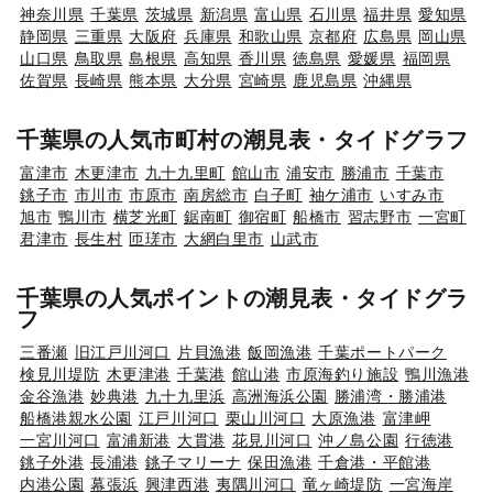
神奈川県
千葉県
茨城県
新潟県
富山県
石川県
福井県
愛知県
静岡県
三重県
大阪府
兵庫県
和歌山県
京都府
広島県
岡山県
山口県
鳥取県
島根県
高知県
香川県
徳島県
愛媛県
福岡県
佐賀県
長崎県
熊本県
大分県
宮崎県
鹿児島県
沖縄県
千葉県の人気市町村の潮見表・タイドグラフ
富津市
木更津市
九十九里町
館山市
浦安市
勝浦市
千葉市
銚子市
市川市
市原市
南房総市
白子町
袖ケ浦市
いすみ市
旭市
鴨川市
横芝光町
鋸南町
御宿町
船橋市
習志野市
一宮町
君津市
長生村
匝瑳市
大網白里市
山武市
千葉県の人気ポイントの潮見表・タイドグラ
フ
三番瀬
旧江戸川河口
片貝漁港
飯岡漁港
千葉ポートパーク
検見川堤防
木更津港
千葉港
館山港
市原海釣り施設
鴨川漁港
金谷漁港
妙典港
九十九里浜
高洲海浜公園
勝浦湾・勝浦港
船橋港親水公園
江戸川河口
栗山川河口
大原漁港
富津岬
一宮川河口
富浦新港
大貫港
花見川河口
沖ノ島公園
行徳港
銚子外港
長浦港
銚子マリーナ
保田漁港
千倉港・平館港
内港公園
幕張浜
興津西港
夷隅川河口
竜ヶ崎堤防
一宮海岸