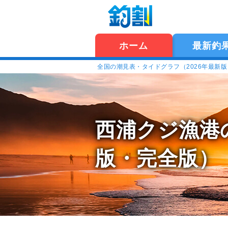
ホーム
最新釣
全国の潮見表・タイドグラフ（2026年最新
西浦クジ漁港
版・完全版）