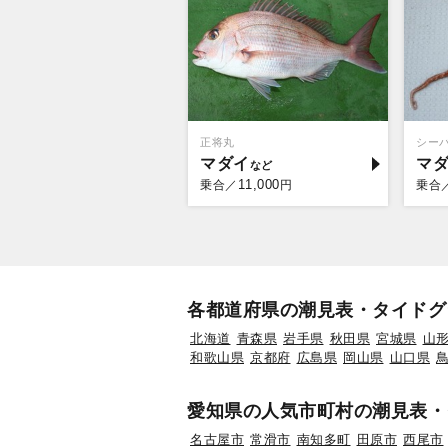
正将丸
シー
マダイ
マ
11,000
乗合／
円
乗合
各都道府県の潮見表・タイドグ
北海道
青森県
岩手県
秋田県
宮城県
山
和歌山県
京都府
広島県
岡山県
山口県
愛知県の人気市町村の潮見表・
名古屋市
常滑市
南知多町
田原市
西尾市