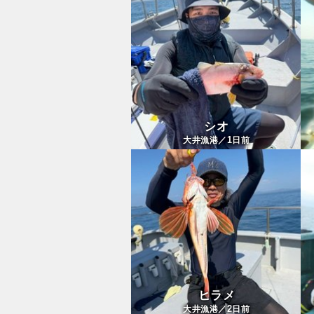
シオ
1
大井漁港／
日前
ヒラメ
2
大井漁港／
日前