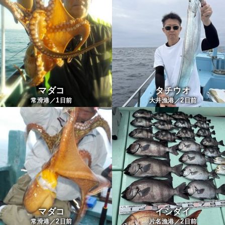
マダコ
タチウオ
1
2
常滑港／
日前
大井漁港／
日前
マダコ
イシダイ
2
2
常滑港／
日前
片名漁港／
日前