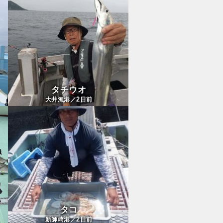
タチウオ
2
大井漁港／
日前
タコ
2
新師崎港／
日前