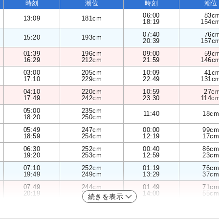
時刻
潮位
時刻
潮位
06:00
83c
13:09
181cm
18:19
154c
07:40
76c
15:20
193cm
20:39
157c
01:39
196cm
09:00
59c
16:29
212cm
21:59
146c
03:00
205cm
10:09
41c
17:10
229cm
22:49
131c
04:10
220cm
10:59
27c
17:49
242cm
23:30
114c
05:00
235cm
11:40
18cm
18:20
250cm
05:49
247cm
00:00
99cm
18:59
254cm
12:19
17cm
06:30
252cm
00:40
86cm
19:20
253cm
12:59
23cm
07:10
252cm
01:19
76cm
19:49
249cm
13:29
37cm
07:49
244cm
01:49
71cm
20:19
243cm
14:00
55cm
続きを表示