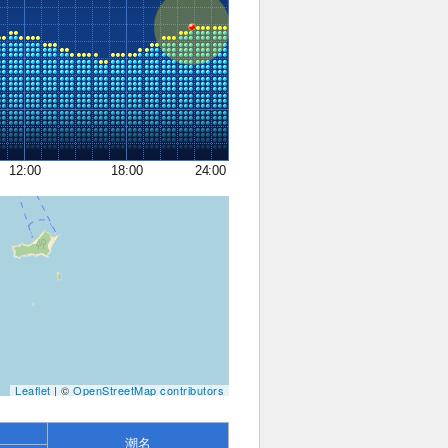
12:00
18:00
24:00
Leaflet
| ©
OpenStreetMap contributors
潮名