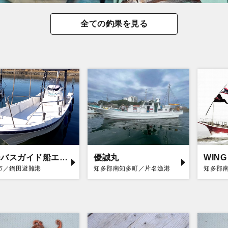
全ての釣果を見る
シーバスガイド船エデン
優誠丸
WING
市／鍋田避難港
知多郡南知多町／片名漁港
知多郡