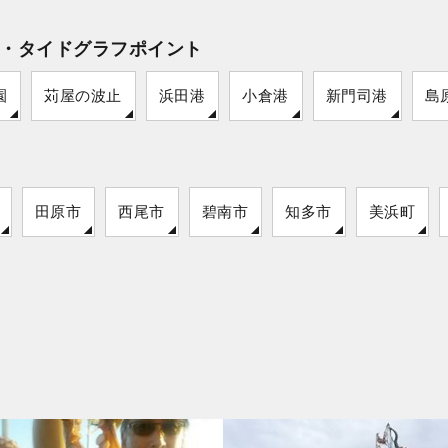
・タイドグラフポイント
園
苅屋の波止
浜田港
小倉港
新門司港
島
田原市
西尾市
碧南市
知多市
美浜町