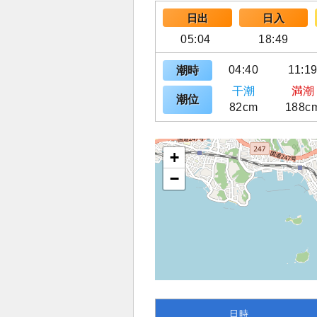
日出
日入
05:04
18:49
04:40
11:1
潮時
干潮
満潮
潮位
82cm
188c
+
−
日時