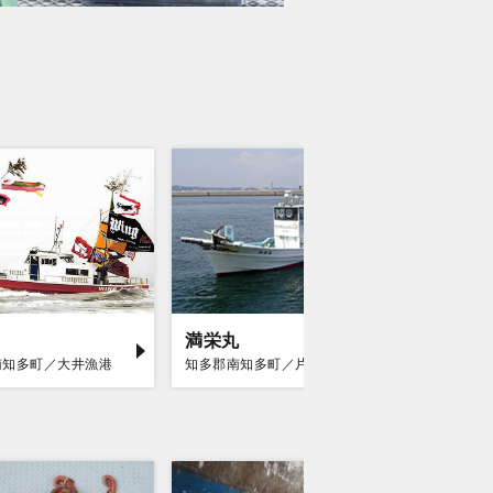
満栄丸
海王丸
南知多町／大井漁港
知多郡南知多町／片名漁港
知多郡南知