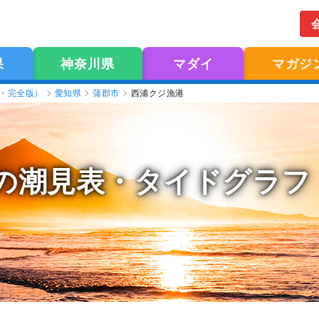
果
神奈川県
マダイ
マガジ
版・完全版）
愛知県
蒲郡市
西浦クジ漁港
の潮見表
・タイドグラフ（