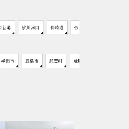
原新港
鮫川河口
長崎港
仮屋湾遊漁センター
半田市
豊橋市
武豊町
飛島村
弥富市
東