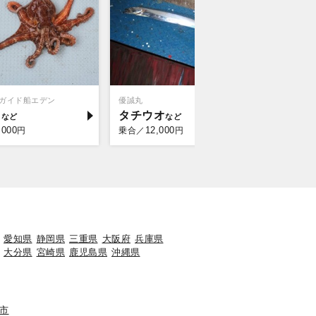
ガイド船エデン
優誠丸
シーバスガ
コ
タチウオ
シーバ
,000
12,000
9,0
円
乗合／
円
乗合／
愛知県
静岡県
三重県
大阪府
兵庫県
大分県
宮崎県
鹿児島県
沖縄県
市