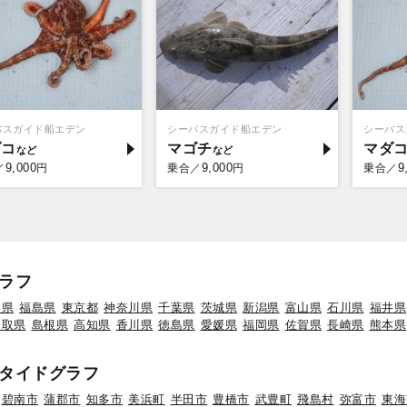
バスガイド船エデン
シーバスガイド船エデン
シーバス
ダコ
マゴチ
マダ
9,000
9,000
9
／
円
乗合／
円
乗合／
ラフ
形県
福島県
東京都
神奈川県
千葉県
茨城県
新潟県
富山県
石川県
福井県
鳥取県
島根県
高知県
香川県
徳島県
愛媛県
福岡県
佐賀県
長崎県
熊本県
タイドグラフ
碧南市
蒲郡市
知多市
美浜町
半田市
豊橋市
武豊町
飛島村
弥富市
東海