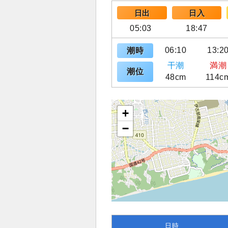
日出
日入
05:03
18:47
06:10
13:2
潮時
干潮
満潮
潮位
48cm
114c
+
−
日時