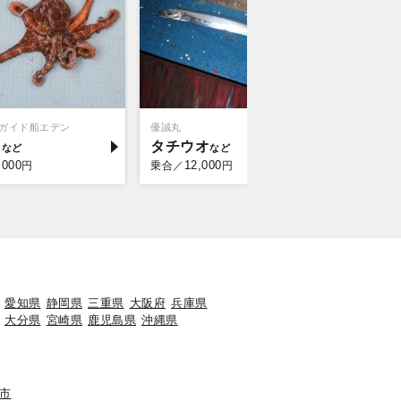
ガイド船エデン
優誠丸
シーバスガ
コ
タチウオ
シーバ
,000
12,000
9,0
円
乗合／
円
乗合／
愛知県
静岡県
三重県
大阪府
兵庫県
大分県
宮崎県
鹿児島県
沖縄県
市