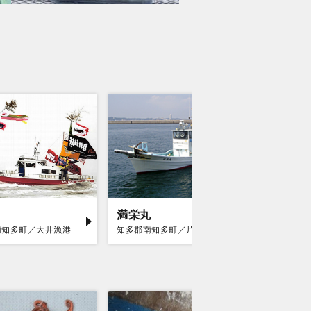
満栄丸
海王丸
南知多町／大井漁港
知多郡南知多町／片名漁港
知多郡南知