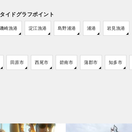
タイドグラフポイント
磯崎漁港
淀江漁港
島野浦港
浦港
岩見漁港
田原市
西尾市
碧南市
蒲郡市
知多市