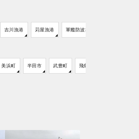
吉川漁港
苅屋漁港
軍艦防波堤
美浜町
半田市
武豊町
飛島村
弥富市
東