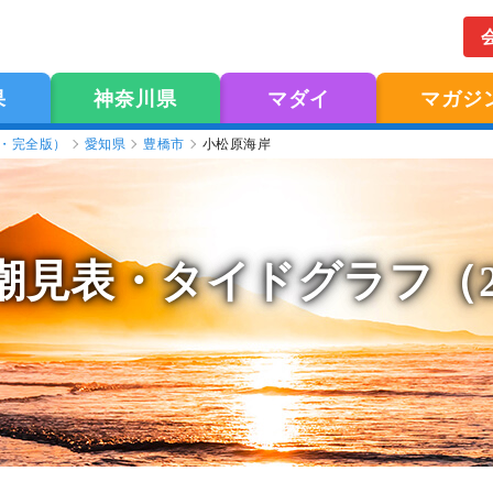
果
神奈川県
マダイ
マガジ
版・完全版）
愛知県
豊橋市
小松原海岸
潮見表
・タイドグラフ（2