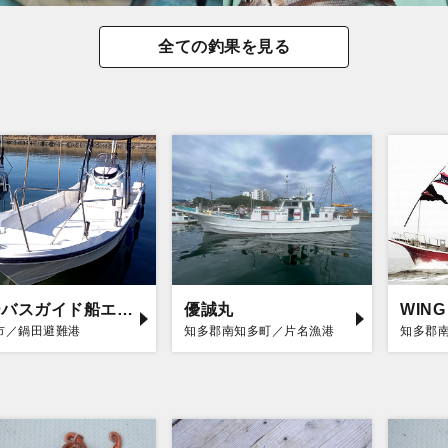
全ての釣果を見る
シーバスガイド船エデン
優誠丸
WING
市／鍋田避難港
知多郡南知多町／片名漁港
知多郡