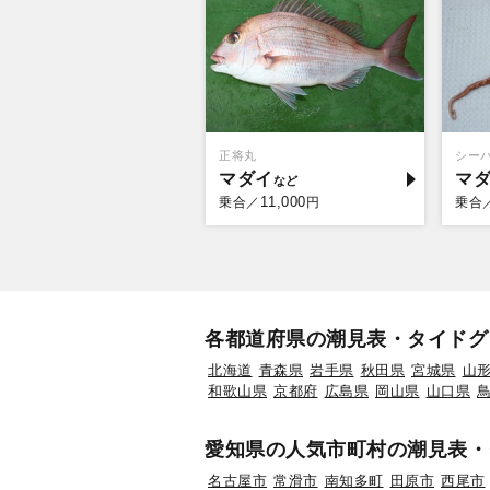
正将丸
シー
マダイ
マ
11,000
乗合／
円
乗合
各都道府県の潮見表・タイドグ
北海道
青森県
岩手県
秋田県
宮城県
山
和歌山県
京都府
広島県
岡山県
山口県
愛知県の人気市町村の潮見表・
名古屋市
常滑市
南知多町
田原市
西尾市