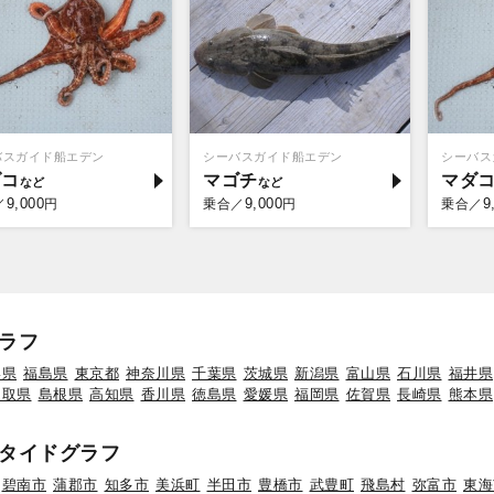
バスガイド船エデン
シーバスガイド船エデン
シーバス
ダコ
マゴチ
マダ
9,000
9,000
9
／
円
乗合／
円
乗合／
ラフ
形県
福島県
東京都
神奈川県
千葉県
茨城県
新潟県
富山県
石川県
福井県
鳥取県
島根県
高知県
香川県
徳島県
愛媛県
福岡県
佐賀県
長崎県
熊本県
タイドグラフ
碧南市
蒲郡市
知多市
美浜町
半田市
豊橋市
武豊町
飛島村
弥富市
東海