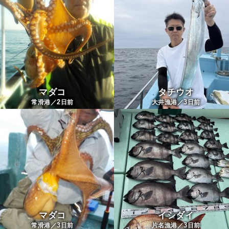
マダコ
タチウオ
2
3
常滑港／
日前
大井漁港／
日前
マダコ
イシダイ
3
3
常滑港／
日前
片名漁港／
日前