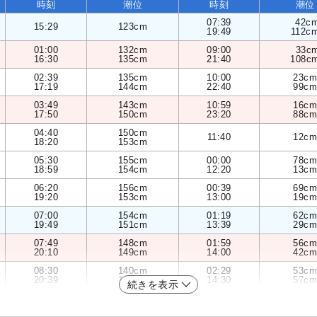
時刻
潮位
時刻
潮位
07:39
42c
15:29
123cm
19:49
112c
01:00
132cm
09:00
33c
16:30
135cm
21:40
108c
02:39
135cm
10:00
23cm
17:19
144cm
22:40
99cm
03:49
143cm
10:59
16cm
17:50
150cm
23:20
88cm
04:40
150cm
11:40
12cm
18:20
153cm
05:30
155cm
00:00
78cm
18:59
154cm
12:20
13cm
06:20
156cm
00:39
69cm
19:20
153cm
13:00
19cm
07:00
154cm
01:19
62cm
19:49
151cm
13:39
29cm
07:49
148cm
01:59
56cm
20:10
149cm
14:00
42cm
08:30
140cm
02:29
53cm
20:39
146cm
14:30
57cm
続きを表示