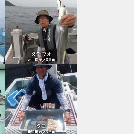
タチウオ
3
大井漁港／
日前
タコ
3
新師崎港／
日前