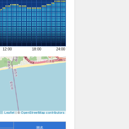
12:00
18:00
24:00
Leaflet
| ©
OpenStreetMap contributors
潮名