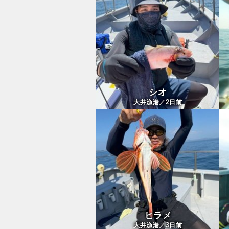
シオ
2
大井漁港／
日前
ヒラメ
3
大井漁港／
日前