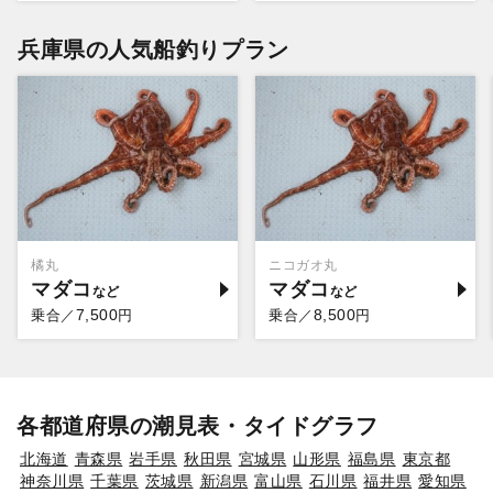
兵庫県の人気船釣りプラン
橘丸
ニコガオ丸
マダコ
マダコ
7,500
8,500
乗合／
円
乗合／
円
各都道府県の潮見表・タイドグラフ
北海道
青森県
岩手県
秋田県
宮城県
山形県
福島県
東京都
神奈川県
千葉県
茨城県
新潟県
富山県
石川県
福井県
愛知県