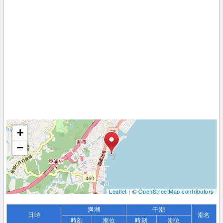
+
−
Leaflet
| ©
OpenStreetMap contributors
満潮
干潮
日時
潮名
時刻
潮位
時刻
潮位