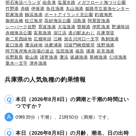
明石海浜ベランダ
由良港
塩屋水路
メガフロート海づり公園
竹野港
赤穂
伊保港
魚住漁港
丸山漁港
姫路市立遊漁センター
郡家漁港
鰯浜漁港
ポートアイランド北公園
釣堀海恵
御前浜橋
松江海岸
高砂海浜公園
沼島港
阿那賀漁港
シーパーク佐野
育波漁港
大塩漁港
曽根港
伊毘漁港
野瀬埠頭
赤穂海浜公園
富島漁港
深江浜
道の駅あわじ
兵庫突堤
南二見西緑地
広畑埠頭
江崎
加古川河口一文字
鳥飼漁港
釜口漁港
灘浜緑地
須磨浦港
旧波門崎燈籠堂
浅野漁港
阿万海岸海水浴場の波止
塩田漁港
福良
浦港
岩見漁港
佐野新島
柴山港
諸寄漁港
灘浜
坂越漁港
尾崎漁港
仁頃漁港
垂水一文字
津井漁港
兵庫県の人気魚種の釣果情報
本日（2026年8月8日）の満潮と干潮の時間はい
つですか？
09時39分（干潮）、21時50分（満潮）です。
本日（2026年8月8日）の月齢、潮名、日の出時