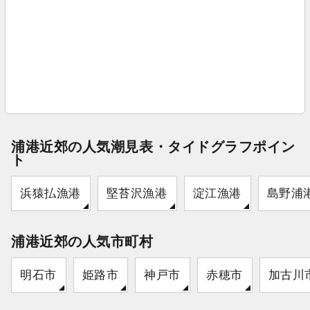
浦港近郊の人気潮見表・タイドグラフポイン
ト
浜猿払漁港
堅苔沢漁港
淀江漁港
島野浦
浦港近郊の人気市町村
明石市
姫路市
神戸市
赤穂市
加古川