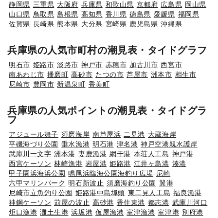
静岡県
三重県
大阪府
兵庫県
和歌山県
京都府
広島県
岡山県
山口県
鳥取県
島根県
高知県
香川県
徳島県
愛媛県
福岡県
佐賀県
長崎県
熊本県
大分県
宮崎県
鹿児島県
沖縄県
兵庫県の人気市町村の潮見表・タイドグラフ
明石市
姫路市
淡路市
神戸市
赤穂市
加古川市
西宮市
南あわじ市
播磨町
高砂市
たつの市
芦屋市
洲本市
相生市
尼崎市
豊岡市
新温泉町
香美町
兵庫県の人気ポイントの潮見表・タイドグラ
フ
アジュール舞子
須磨海岸
南芦屋浜
二見港
大蔵海岸
平磯海づり公園
垂水漁港
明石港
津名港
神戸空港親水護岸
武庫川一文字
洲本港
妻鹿漁港
網干港
本荘人工島
神戸港
西宮ケーソン
林崎漁港
岩屋港
姫路港
江井ヶ島港
湊港
甲子園浜海浜公園
鳴尾浜臨海公園海釣り広場
尼崎
六甲マリンパーク
明石新波止
須磨海釣り公園
翼港
尼崎市立魚釣り公園
姫路港中島埠頭
東二見人工島
福良漁港
神鋼ケーソン
苅屋の波止
高砂港
香住東港
都志港
武庫川河口
炬口漁港
灘土生港
浜坂港
仮屋漁港
室津漁港
室津港
別府港