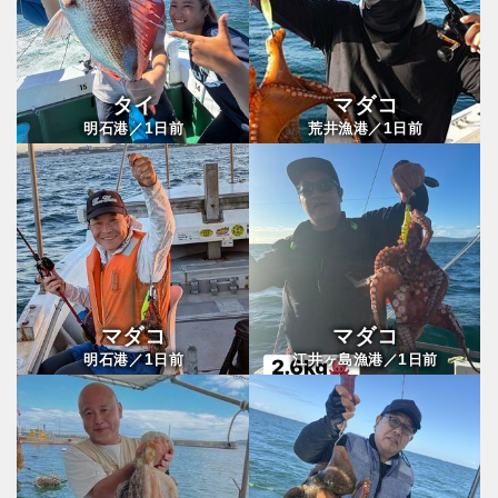
タイ
マダコ
1
1
明石港／
日前
荒井漁港／
日前
マダコ
マダコ
1
1
明石港／
日前
江井ヶ島漁港／
日前