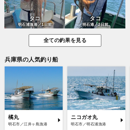
タコ
タコ
1
2
明石浦漁港／
日前
明石港／
日前
全ての釣果を見る
兵庫県の人気釣り船
橘丸
ニコガオ丸
明石市／江井ヶ島漁港
明石市／明石浦漁港