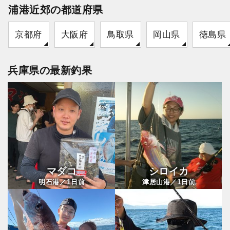
浦港近郊の都道府県
京都府
大阪府
鳥取県
岡山県
徳島県
兵庫県の最新釣果
マダコ
シロイカ
1
1
明石港／
日前
津居山港／
日前