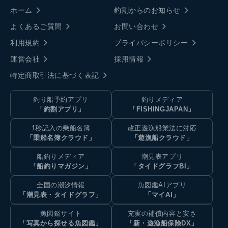
ホーム
釣割からのお知らせ
よくあるご質問
お問い合わせ
利用規約
プライバシーポリシー
運営会社
採用情報
特定商取引法に基づく表記
釣り船予約アプリ
釣りメディア
「釣割アプリ」
「FISHINGJAPAN」
1秒記入の乗船名簿
改正遊漁船業法に対応
「乗船名簿クラウド」
「遊漁船クラウド」
船釣りメディア
潮見表アプリ
「船釣りマガジン」
「タイドグラフBI」
全国の潮汐情報
魚図鑑AIアプリ
「潮見表・タイドグラフ」
「マイAI」
魚図鑑サイト
充実の補償内容と安さ
「写真から探せる魚図鑑」
「新・遊漁船保険DX」