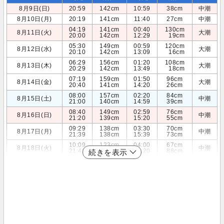
8月9日(日)
20:59
142cm
10:59
38cm
中潮
8月10日(月)
20:19
141cm
11:40
27cm
中潮
04:19
141cm
00:40
130cm
8月11日(火)
大潮
20:00
142cm
12:29
19cm
05:30
149cm
00:59
120cm
8月12日(水)
大潮
20:10
142cm
13:09
16cm
06:29
156cm
01:20
108cm
8月13日(木)
大潮
20:29
142cm
13:49
18cm
07:19
159cm
01:50
96cm
8月14日(金)
大潮
20:40
141cm
14:20
26cm
08:00
157cm
02:20
84cm
8月15日(土)
中潮
21:00
140cm
14:59
39cm
08:40
149cm
02:59
76cm
8月16日(日)
中潮
21:20
139cm
15:20
55cm
09:29
138cm
03:30
70cm
8月17日(月)
中潮
21:39
138cm
15:39
73cm
10:09
123cm
04:00
67cm
8月18日(火)
中潮
21:40
138cm
15:20
88cm
続きを表示