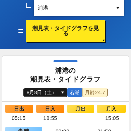
潮見表・タイドグラフを見
る
浦港の
潮見表・タイドグラフ
若潮
月齢
24.7
日出
日入
月出
月入
05:15
18:55
15:05