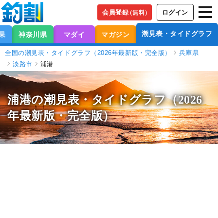
会員登録
ログイン
（無料）
潮見表・タイドグラフ
果
神奈川県
マダイ
マガジン
全国の潮見表・タイドグラフ（2026年最新版・完全版）
兵庫県
淡路市
浦港
浦港の潮見表
・タイドグラフ（2026
年最新版・完全版）