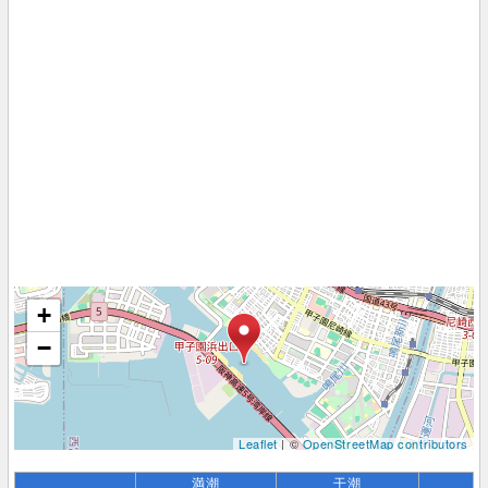
+
−
Leaflet
| ©
OpenStreetMap contributors
満潮
干潮