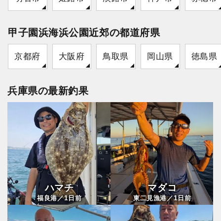
甲子園浜海浜公園近郊の都道府県
京都府
大阪府
鳥取県
岡山県
徳島県
兵庫県の最新釣果
ハマチ
マダコ
1
1
福良港／
日前
東二見漁港／
日前