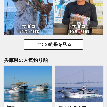
マダコ
マダコ
1
1
明石港／
日前
明石港／
日前
全ての釣果を見る
兵庫県の人気釣り船