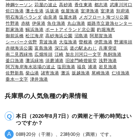
神鋼ケーソン
苅屋の波止
高砂港
香住東港
都志港
武庫川河口
炬口漁港
灘土生港
浜坂港
仮屋漁港
室津漁港
室津港
別府港
明石海浜ベランダ
由良港
塩屋水路
メガフロート海づり公園
竹野港
赤穂
伊保港
魚住漁港
丸山漁港
姫路市立遊漁センター
郡家漁港
鰯浜漁港
ポートアイランド北公園
釣堀海恵
御前浜橋
松江海岸
高砂海浜公園
沼島港
阿那賀漁港
シーパーク佐野
育波漁港
大塩漁港
曽根港
伊毘漁港
野瀬埠頭
赤穂海浜公園
富島漁港
深江浜
道の駅あわじ
兵庫突堤
南二見西緑地
広畑埠頭
江崎
加古川河口一文字
鳥飼漁港
釜口漁港
灘浜緑地
須磨浦港
旧波門崎燈籠堂
浅野漁港
阿万海岸海水浴場の波止
塩田漁港
福良
浦港
岩見漁港
佐野新島
柴山港
諸寄漁港
灘浜
坂越漁港
尾崎漁港
仁頃漁港
垂水一文字
津井漁港
兵庫県の人気魚種の釣果情報
本日（2026年8月7日）の満潮と干潮の時間はい
つですか？
08時20分（干潮）、23時00分（満潮）です。