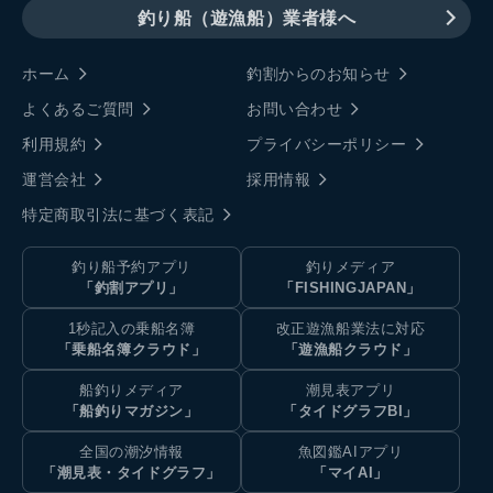
釣り船（遊漁船）業者様へ
ホーム
釣割からのお知らせ
よくあるご質問
お問い合わせ
利用規約
プライバシーポリシー
運営会社
採用情報
特定商取引法に基づく表記
釣り船予約アプリ
釣りメディア
「釣割アプリ」
「FISHINGJAPAN」
1秒記入の乗船名簿
改正遊漁船業法に対応
「乗船名簿クラウド」
「遊漁船クラウド」
船釣りメディア
潮見表アプリ
「船釣りマガジン」
「タイドグラフBI」
全国の潮汐情報
魚図鑑AIアプリ
「潮見表・タイドグラフ」
「マイAI」