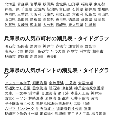
北海道
青森県
岩手県
秋田県
宮城県
山形県
福島県
東京都
神奈川県
千葉県
茨城県
新潟県
富山県
石川県
福井県
愛知県
静岡県
三重県
大阪府
兵庫県
和歌山県
京都府
広島県
岡山県
山口県
鳥取県
島根県
高知県
香川県
徳島県
愛媛県
福岡県
佐賀県
長崎県
熊本県
大分県
宮崎県
鹿児島県
沖縄県
兵庫県の人気市町村の潮見表・タイドグラフ
明石市
姫路市
淡路市
神戸市
赤穂市
加古川市
西宮市
南あわじ市
播磨町
高砂市
たつの市
芦屋市
洲本市
相生市
尼崎市
豊岡市
新温泉町
香美町
兵庫県の人気ポイントの潮見表・タイドグラ
フ
アジュール舞子
須磨海岸
南芦屋浜
二見港
大蔵海岸
平磯海づり公園
垂水漁港
明石港
津名港
神戸空港親水護岸
武庫川一文字
洲本港
妻鹿漁港
網干港
本荘人工島
神戸港
西宮ケーソン
林崎漁港
岩屋港
姫路港
江井ヶ島港
湊港
甲子園浜海浜公園
鳴尾浜臨海公園海釣り広場
尼崎
六甲マリンパーク
明石新波止
須磨海釣り公園
翼港
尼崎市立魚釣り公園
姫路港中島埠頭
東二見人工島
福良漁港