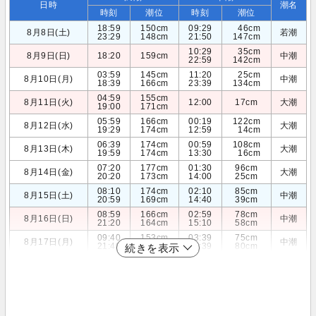
日時
潮名
時刻
潮位
時刻
潮位
18:59
150cm
09:29
46cm
8月8日(土)
若潮
23:29
148cm
21:50
147cm
10:29
35cm
8月9日(日)
18:20
159cm
中潮
22:59
142cm
03:59
145cm
11:20
25cm
8月10日(月)
中潮
18:39
166cm
23:39
134cm
04:59
155cm
8月11日(火)
12:00
17cm
大潮
19:00
171cm
05:59
166cm
00:19
122cm
8月12日(水)
大潮
19:29
174cm
12:59
14cm
06:39
174cm
00:59
108cm
8月13日(木)
大潮
19:59
174cm
13:30
16cm
07:20
177cm
01:30
96cm
8月14日(金)
大潮
20:20
173cm
14:00
25cm
08:10
174cm
02:10
85cm
8月15日(土)
中潮
20:59
169cm
14:40
39cm
08:59
166cm
02:59
78cm
8月16日(日)
中潮
21:20
164cm
15:10
58cm
09:40
153cm
03:39
75cm
8月17日(月)
中潮
21:40
158cm
15:39
80cm
続きを表示