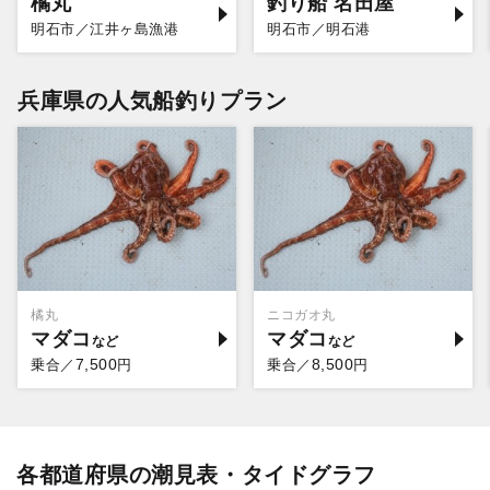
橘丸
釣り船 名田屋
明石市／江井ヶ島漁港
明石市／明石港
兵庫県の人気船釣りプラン
橘丸
ニコガオ丸
マダコ
マダコ
7,500
8,500
乗合／
円
乗合／
円
各都道府県の潮見表・タイドグラフ