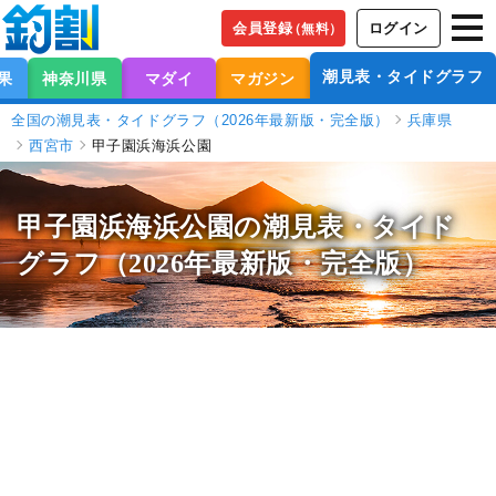
会員登録
ログイン
（無料）
潮見表・タイドグラフ
果
神奈川県
マダイ
マガジン
全国の潮見表・タイドグラフ（2026年最新版・完全版）
兵庫県
西宮市
甲子園浜海浜公園
甲子園浜海浜公園の潮見表
・タイド
グラフ（2026年最新版・完全版）