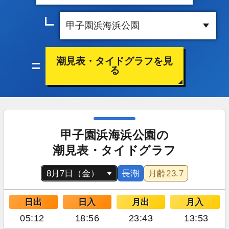
潮見表・タイドグラフを見
る
甲子園浜海浜公園の
潮見表・タイドグラフ
長潮
月齢
23.7
日出
日入
月出
月入
05:12
18:56
23:43
13:53