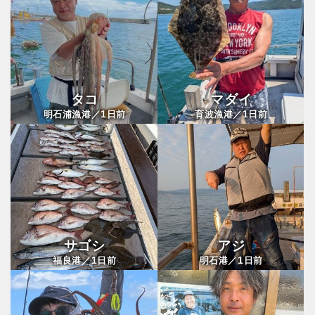
タコ
マダイ
1
1
明石浦漁港／
日前
育波漁港／
日前
サゴシ
アジ
1
1
福良港／
日前
明石港／
日前