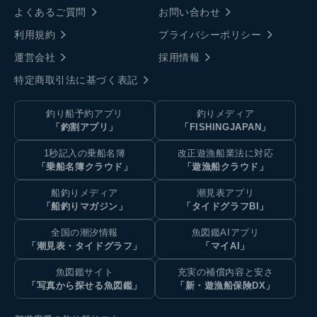
よくあるご質問
お問い合わせ
利用規約
プライバシーポリシー
運営会社
採用情報
特定商取引法に基づく表記
釣り船予約アプリ
釣りメディア
「釣割アプリ」
「FISHINGJAPAN」
1秒記入の乗船名簿
改正遊漁船業法に対応
「乗船名簿クラウド」
「遊漁船クラウド」
船釣りメディア
潮見表アプリ
「船釣りマガジン」
「タイドグラフBI」
全国の潮汐情報
魚図鑑AIアプリ
「潮見表・タイドグラフ」
「マイAI」
魚図鑑サイト
充実の補償内容と安さ
「写真から探せる魚図鑑」
「新・遊漁船保険DX」