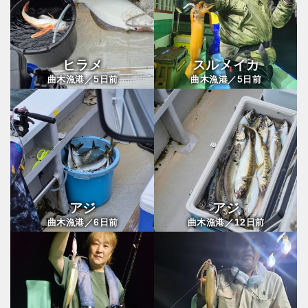
ヒラメ
スルメイカ
5
5
曲木漁港／
日前
曲木漁港／
日前
アジ
アジ
6
12
曲木漁港／
日前
曲木漁港／
日前