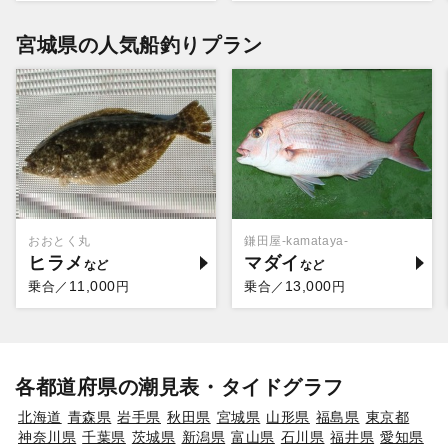
宮城県の人気船釣りプラン
おおとく丸
鎌田屋-kamataya-
ヒラメ
マダイ
11,000
13,000
乗合／
円
乗合／
円
各都道府県の潮見表・タイドグラフ
北海道
青森県
岩手県
秋田県
宮城県
山形県
福島県
東京都
神奈川県
千葉県
茨城県
新潟県
富山県
石川県
福井県
愛知県