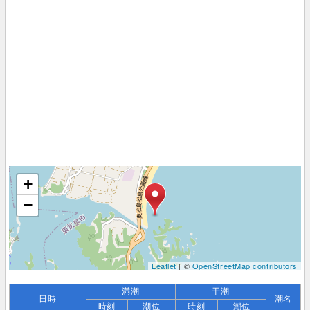
+
−
Leaflet
| ©
OpenStreetMap contributors
満潮
干潮
日時
潮名
時刻
潮位
時刻
潮位