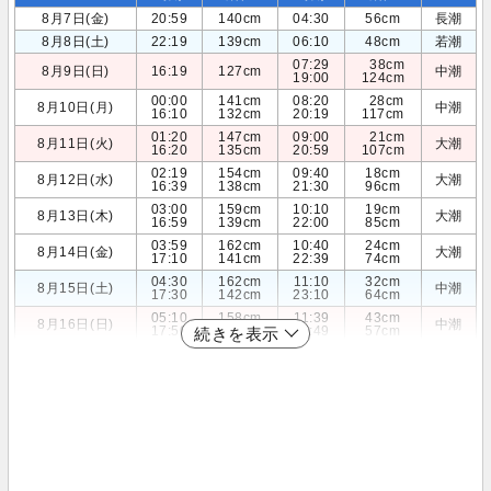
8月7日(金)
20:59
140cm
04:30
56cm
長潮
8月8日(土)
22:19
139cm
06:10
48cm
若潮
07:29
38cm
8月9日(日)
16:19
127cm
中潮
19:00
124cm
00:00
141cm
08:20
28cm
8月10日(月)
中潮
16:10
132cm
20:19
117cm
01:20
147cm
09:00
21cm
8月11日(火)
大潮
16:20
135cm
20:59
107cm
02:19
154cm
09:40
18cm
8月12日(水)
大潮
16:39
138cm
21:30
96cm
03:00
159cm
10:10
19cm
8月13日(木)
大潮
16:59
139cm
22:00
85cm
03:59
162cm
10:40
24cm
8月14日(金)
大潮
17:10
141cm
22:39
74cm
04:30
162cm
11:10
32cm
8月15日(土)
中潮
17:30
142cm
23:10
64cm
05:10
158cm
11:39
43cm
8月16日(日)
中潮
17:50
144cm
23:49
57cm
続きを表示