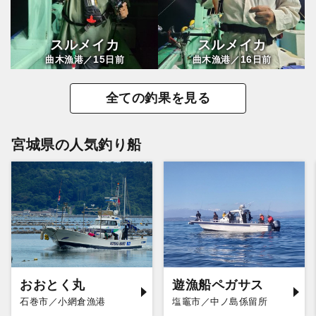
スルメイカ
スルメイカ
15
16
曲木漁港／
日前
曲木漁港／
日前
全ての釣果を見る
宮城県の人気釣り船
おおとく丸
遊漁船ペガサス
石巻市／小網倉漁港
塩竈市／中ノ島係留所