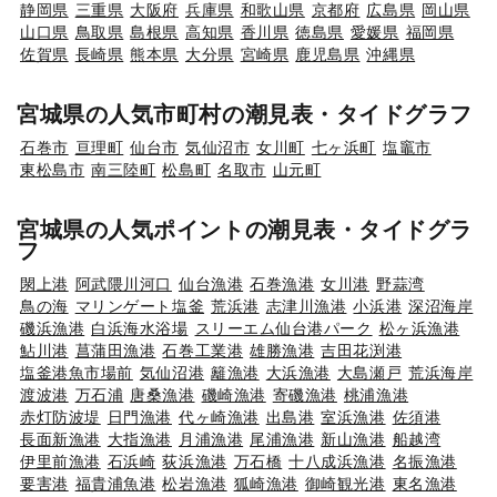
静岡県
三重県
大阪府
兵庫県
和歌山県
京都府
広島県
岡山県
山口県
鳥取県
島根県
高知県
香川県
徳島県
愛媛県
福岡県
佐賀県
長崎県
熊本県
大分県
宮崎県
鹿児島県
沖縄県
宮城県の人気市町村の潮見表・タイドグラフ
石巻市
亘理町
仙台市
気仙沼市
女川町
七ヶ浜町
塩竈市
東松島市
南三陸町
松島町
名取市
山元町
宮城県の人気ポイントの潮見表・タイドグラ
フ
閖上港
阿武隈川河口
仙台漁港
石巻漁港
女川港
野蒜湾
鳥の海
マリンゲート塩釜
荒浜港
志津川漁港
小浜港
深沼海岸
磯浜漁港
白浜海水浴場
スリーエム仙台港パーク
松ヶ浜漁港
鮎川港
菖蒲田漁港
石巻工業港
雄勝漁港
吉田花渕港
塩釜港魚市場前
気仙沼港
籬漁港
大浜漁港
大島瀬戸
荒浜海岸
渡波港
万石浦
唐桑漁港
磯崎漁港
寄磯漁港
桃浦漁港
赤灯防波堤
日門漁港
代ヶ崎漁港
出島港
室浜漁港
佐須港
長面新漁港
大指漁港
月浦漁港
尾浦漁港
新山漁港
船越湾
伊里前漁港
石浜崎
荻浜漁港
万石橋
十八成浜漁港
名振漁港
要害港
福貴浦魚港
松岩漁港
狐崎漁港
御崎観光港
東名漁港