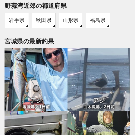
野蒜湾近郊の都道府県
岩手県
秋田県
山形県
福島県
宮城県の最新釣果
アジ
アジ
1
2
塩釜港／
日前
曲木漁港／
日前