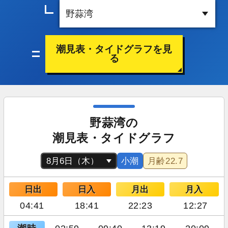
潮見表・タイドグラフを見
る
野蒜湾の
潮見表・タイドグラフ
小潮
月齢
22.7
日出
日入
月出
月入
04:41
18:41
22:23
12:27