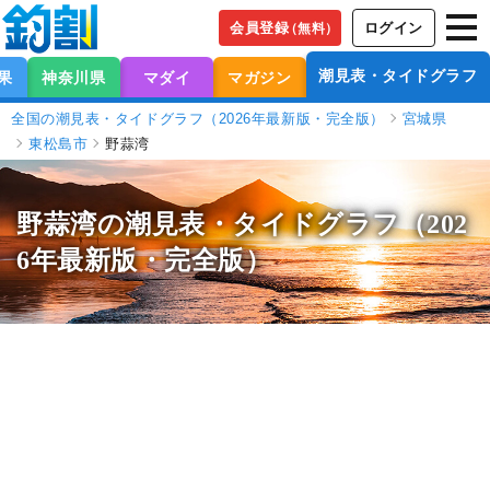
会員登録
ログイン
（無料）
潮見表・タイドグラフ
果
神奈川県
マダイ
マガジン
全国の潮見表・タイドグラフ（2026年最新版・完全版）
宮城県
東松島市
野蒜湾
野蒜湾の潮見表
・タイドグラフ（202
6年最新版・完全版）