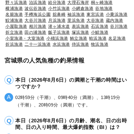
野々浜漁港
泊浜漁港
給分漁港
大理石海岸
桐ヶ崎漁港
横浦漁港
波伝谷漁港
小竹浜漁港
小網倉漁港
谷地漁港
名籠漁港
手樽海浜公園
舘鼻崎
袖浜漁港
東宮浜港
小乗浜漁港
鮫浦漁港
大谷川漁港
月浜漁港
里浜魚港
大谷漁港
蔵内漁港
小屋取漁港
相川漁港
潜ヶ浦水道
表浜漁港
石浜漁港
谷川漁港
折立漁港
田の浦漁港
飯子浜漁港
塚浜漁港
小鯖漁港
小室漁港・大室漁港
小積浜漁港
鮪立漁港
蛤浜漁港
名足漁港
折浜漁港
二十一浜漁港
水浜漁港
侍浜漁港
牧浜漁港
宮城県の人気魚種の釣果情報
本日（2026年8月6日）の満潮と干潮の時間はい
つですか？
02時59分（干潮）、09時40分（満潮）、13時19分
（干潮）、20時09分（満潮）です。
本日（2026年8月6日）の月齢、潮名、日の出時
間、日の入り時間、最大爆釣指数（BI）は？