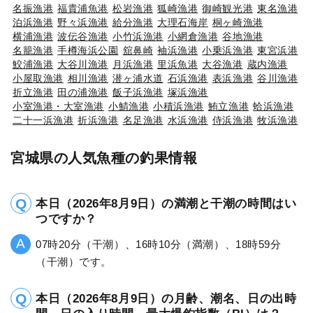
名振漁港
福貴浦魚港
松岩漁港
狐崎漁港
御崎観光港
東名漁港
泊浜漁港
野々浜漁港
給分漁港
大理石海岸
桐ヶ崎漁港
横浦漁港
波伝谷漁港
小竹浜漁港
小網倉漁港
谷地漁港
名籠漁港
手樽海浜公園
舘鼻崎
袖浜漁港
小乗浜漁港
東宮浜港
鮫浦漁港
大谷川漁港
月浜漁港
里浜魚港
大谷漁港
蔵内漁港
小屋取漁港
相川漁港
潜ヶ浦水道
石浜漁港
表浜漁港
谷川漁港
折立漁港
田の浦漁港
飯子浜漁港
塚浜漁港
小室漁港・大室漁港
小鯖漁港
小積浜漁港
鮪立漁港
蛤浜漁港
二十一浜漁港
折浜漁港
名足漁港
水浜漁港
侍浜漁港
牧浜漁港
宮城県の人気魚種の釣果情報
本日（2026年8月9日）の満潮と干潮の時間はい
つですか？
07時20分（干潮）、16時10分（満潮）、18時59分
（干潮）です。
本日（2026年8月9日）の月齢、潮名、日の出時