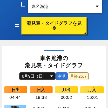
潮見表・タイドグラフを見
る
東名漁港の
潮見表・タイドグラフ
中潮
月齢
25.7
日出
日入
月出
月入
04:44
18:38
00:02
16:01