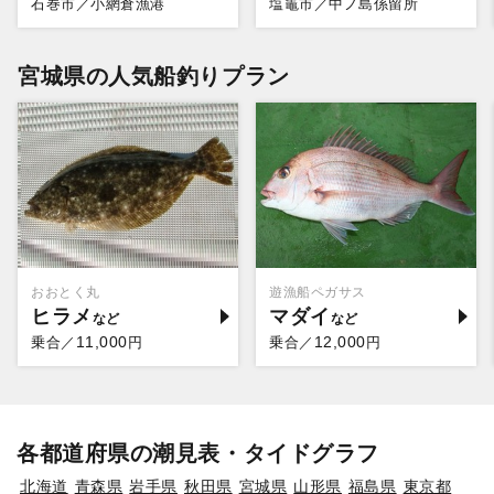
石巻市／小網倉漁港
塩竈市／中ノ島係留所
宮城県の人気船釣りプラン
おおとく丸
遊漁船ペガサス
ヒラメ
マダイ
11,000
12,000
乗合／
円
乗合／
円
各都道府県の潮見表・タイドグラフ
北海道
青森県
岩手県
秋田県
宮城県
山形県
福島県
東京都