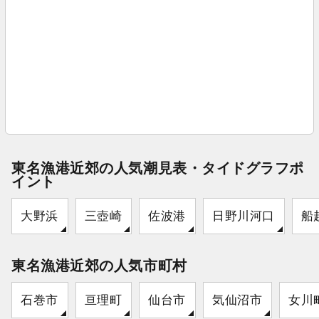
東名漁港近郊の人気潮見表・タイドグラフポ
イント
大野浜
三壺崎
佐波港
日野川河口
船
東名漁港近郊の人気市町村
石巻市
亘理町
仙台市
気仙沼市
女川