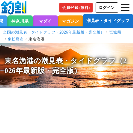
会員登録
ログイン
（無料）
潮見表・タイドグラフ
果
神奈川県
マダイ
マガジン
全国の潮見表・タイドグラフ（2026年最新版・完全版）
宮城県
東松島市
東名漁港
東名漁港の潮見表
・タイドグラフ（2
026年最新版・完全版）