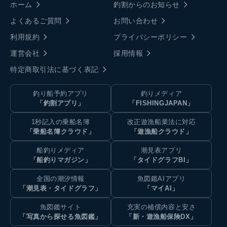
ホーム
釣割からのお知らせ
よくあるご質問
お問い合わせ
利用規約
プライバシーポリシー
運営会社
採用情報
特定商取引法に基づく表記
釣り船予約アプリ
釣りメディア
「釣割アプリ」
「FISHINGJAPAN」
1秒記入の乗船名簿
改正遊漁船業法に対応
「乗船名簿クラウド」
「遊漁船クラウド」
船釣りメディア
潮見表アプリ
「船釣りマガジン」
「タイドグラフBI」
全国の潮汐情報
魚図鑑AIアプリ
「潮見表・タイドグラフ」
「マイAI」
魚図鑑サイト
充実の補償内容と安さ
「写真から探せる魚図鑑」
「新・遊漁船保険DX」