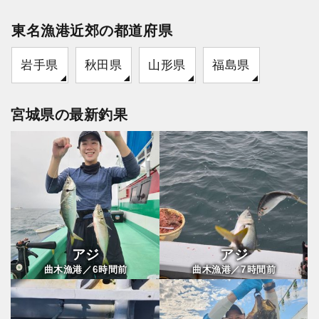
東名漁港近郊の都道府県
岩手県
秋田県
山形県
福島県
宮城県の最新釣果
アジ
アジ
6
7
曲木漁港／
時間前
曲木漁港／
時間前