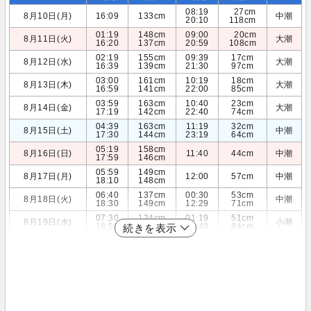
08:19
27cm
8月10日(月)
16:09
133cm
中潮
20:10
118cm
01:19
148cm
09:00
20cm
8月11日(火)
大潮
16:20
137cm
20:59
108cm
02:19
155cm
09:39
17cm
8月12日(水)
大潮
16:39
139cm
21:30
97cm
03:00
161cm
10:19
18cm
8月13日(木)
大潮
16:59
141cm
22:00
85cm
03:59
163cm
10:40
23cm
8月14日(金)
大潮
17:19
142cm
22:40
74cm
04:39
163cm
11:19
32cm
8月15日(土)
中潮
17:30
144cm
23:19
64cm
05:19
158cm
8月16日(日)
11:40
44cm
中潮
17:59
146cm
05:59
149cm
8月17日(月)
12:00
57cm
中潮
18:10
148cm
06:40
137cm
00:30
53cm
8月18日(火)
中潮
18:30
149cm
12:29
71cm
07:30
124cm
01:19
51cm
8月19日(水)
小潮
18:59
149cm
12:40
84cm
続きを表示