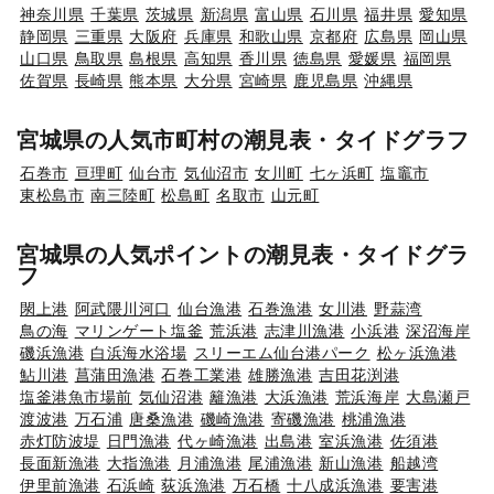
神奈川県
千葉県
茨城県
新潟県
富山県
石川県
福井県
愛知県
静岡県
三重県
大阪府
兵庫県
和歌山県
京都府
広島県
岡山県
山口県
鳥取県
島根県
高知県
香川県
徳島県
愛媛県
福岡県
佐賀県
長崎県
熊本県
大分県
宮崎県
鹿児島県
沖縄県
宮城県の人気市町村の潮見表・タイドグラフ
石巻市
亘理町
仙台市
気仙沼市
女川町
七ヶ浜町
塩竈市
東松島市
南三陸町
松島町
名取市
山元町
宮城県の人気ポイントの潮見表・タイドグラ
フ
閖上港
阿武隈川河口
仙台漁港
石巻漁港
女川港
野蒜湾
鳥の海
マリンゲート塩釜
荒浜港
志津川漁港
小浜港
深沼海岸
磯浜漁港
白浜海水浴場
スリーエム仙台港パーク
松ヶ浜漁港
鮎川港
菖蒲田漁港
石巻工業港
雄勝漁港
吉田花渕港
塩釜港魚市場前
気仙沼港
籬漁港
大浜漁港
荒浜海岸
大島瀬戸
渡波港
万石浦
唐桑漁港
磯崎漁港
寄磯漁港
桃浦漁港
赤灯防波堤
日門漁港
代ヶ崎漁港
出島港
室浜漁港
佐須港
長面新漁港
大指漁港
月浦漁港
尾浦漁港
新山漁港
船越湾
伊里前漁港
石浜崎
荻浜漁港
万石橋
十八成浜漁港
要害港