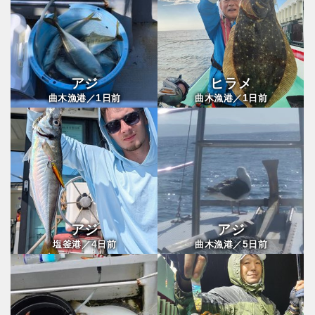
アジ
ヒラメ
1
1
曲木漁港／
日前
曲木漁港／
日前
アジ
アジ
4
5
塩釜港／
日前
曲木漁港／
日前