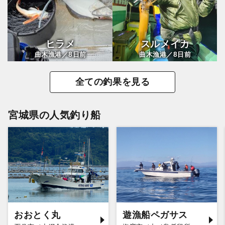
ヒラメ
スルメイカ
8
8
曲木漁港／
日前
曲木漁港／
日前
全ての釣果を見る
宮城県の人気釣り船
おおとく丸
遊漁船ペガサス