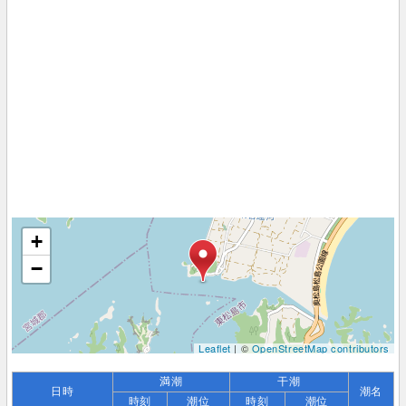
+
−
Leaflet
| ©
OpenStreetMap contributors
満潮
干潮
日時
潮名
時刻
潮位
時刻
潮位