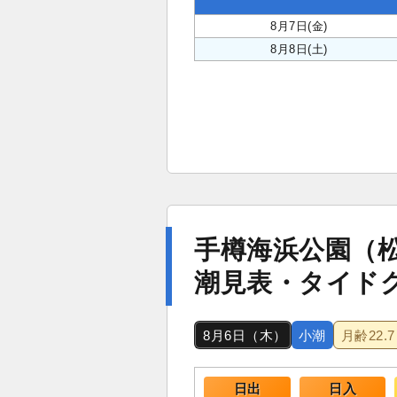
8月7日(金)
8月8日(土)
手樽海浜公園（
潮見表・タイド
8月6日（木）
小潮
月齢
22.7
日出
日入