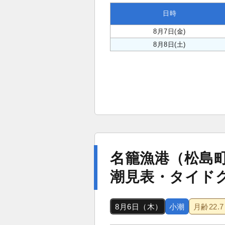
日時
8月7日(金)
8月8日(土)
名籠漁港（松島
潮見表・タイド
8月6日（木）
小潮
月齢
22.7