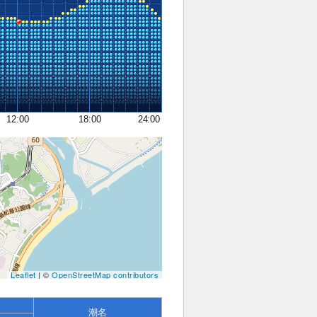
12:00
18:00
24:00
Leaflet
| ©
OpenStreetMap contributors
潮名