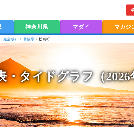
果
神奈川県
マダイ
マガジ
版・完全版）
宮城県
松島町
表
・タイドグラフ（202