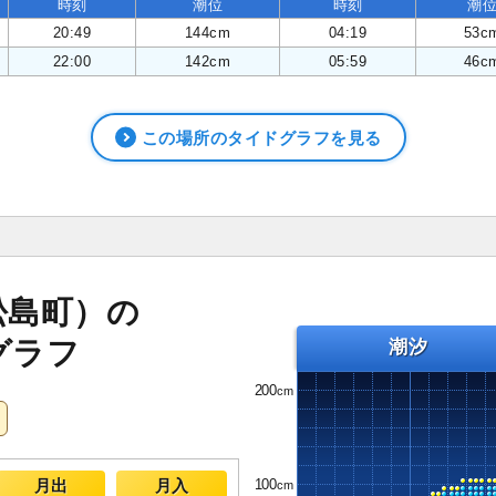
時刻
潮位
時刻
潮
20:49
144cm
04:19
53c
22:00
142cm
05:59
46c
この場所のタイドグラフを見る
松島町）の
グラフ
潮汐
200
100
月出
月入