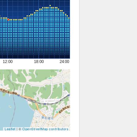
12:00
18:00
24:00
Leaflet
| ©
OpenStreetMap contributors