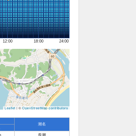
12:00
18:00
24:00
Leaflet
| ©
OpenStreetMap contributors
潮名
位
m
長潮