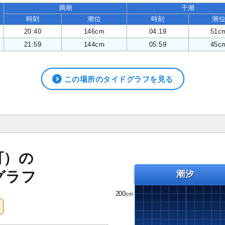
満潮
干潮
時刻
潮位
時刻
潮
20:40
146cm
04:19
51c
21:59
144cm
05:59
45c
この場所のタイドグラフを見る
町）の
グラフ
潮汐
200