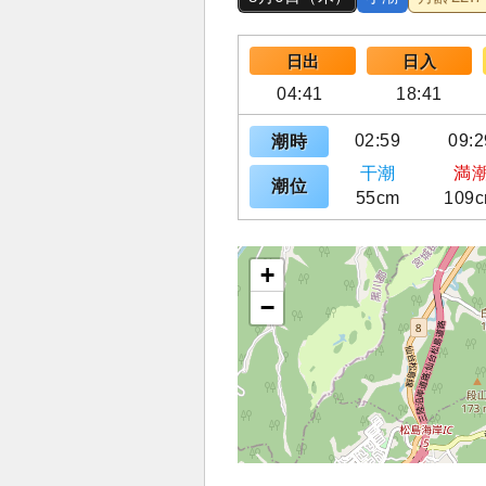
日出
日入
04:41
18:41
02:59
09:2
潮時
干潮
満
潮位
55cm
109
+
−