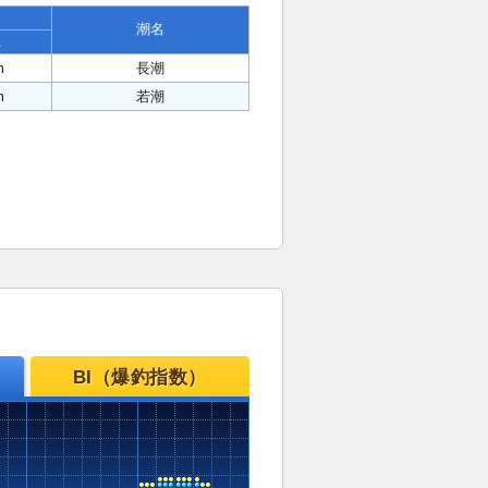
潮名
位
m
長潮
m
若潮
BI（爆釣指数）