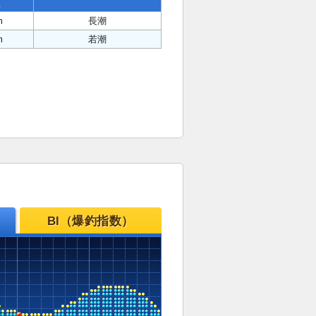
位
m
長潮
m
若潮
BI（爆釣指数）