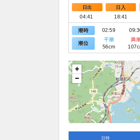
日出
日入
04:41
18:41
02:59
09:3
潮時
干潮
満
潮位
56cm
107
+
−
日時