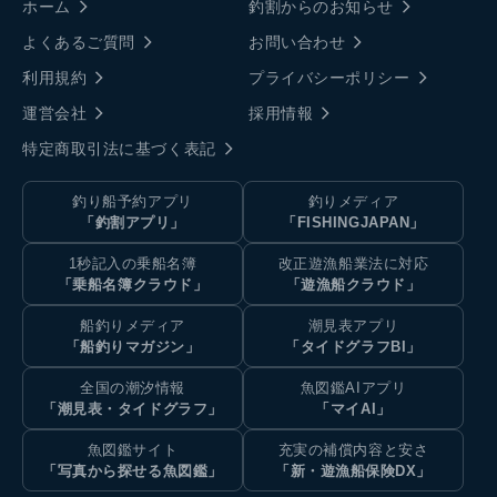
ホーム
釣割からのお知らせ
よくあるご質問
お問い合わせ
利用規約
プライバシーポリシー
運営会社
採用情報
特定商取引法に基づく表記
釣り船予約アプリ
釣りメディア
「釣割アプリ」
「FISHINGJAPAN」
1秒記入の乗船名簿
改正遊漁船業法に対応
「乗船名簿クラウド」
「遊漁船クラウド」
船釣りメディア
潮見表アプリ
「船釣りマガジン」
「タイドグラフBI」
全国の潮汐情報
魚図鑑AIアプリ
「潮見表・タイドグラフ」
「マイAI」
魚図鑑サイト
充実の補償内容と安さ
「写真から探せる魚図鑑」
「新・遊漁船保険DX」