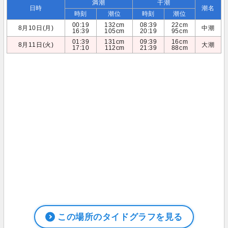
満潮
干潮
日時
潮名
時刻
潮位
時刻
潮位
00:19
132cm
08:39
22cm
8月10日(月)
中潮
16:39
105cm
20:19
95cm
01:39
131cm
09:39
16cm
8月11日(火)
大潮
17:10
112cm
21:39
88cm
この場所のタイドグラフを見る