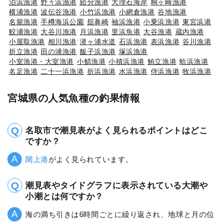
泊浜漁港
野々浜漁港
給分漁港
大理石海岸
桐ヶ崎漁港
横浦漁港
波伝谷漁港
小竹浜漁港
小網倉漁港
谷地漁港
名籠漁港
手樽海浜公園
舘鼻崎
袖浜漁港
小乗浜漁港
東宮浜港
鮫浦漁港
大谷川漁港
月浜漁港
里浜魚港
大谷漁港
蔵内漁港
小屋取漁港
相川漁港
潜ヶ浦水道
石浜漁港
表浜漁港
谷川漁港
折立漁港
田の浦漁港
飯子浜漁港
塚浜漁港
小室漁港・大室漁港
小鯖漁港
小積浜漁港
鮪立漁港
蛤浜漁港
名足漁港
二十一浜漁港
折浜漁港
水浜漁港
侍浜漁港
牧浜漁港
宮城県の人気魚種の釣果情報
名取市で潮見表がよく見られるポイントはどこ
ですか？
閖上港
がよく見られています。
潮見表やタイドグラフに表示されている大潮や
小潮とは何ですか？
海の満ち引きは6時間ごとに繰り返され、地球と月の位