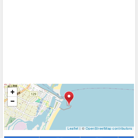
+
−
Leaflet
| ©
OpenStreetMap contributors