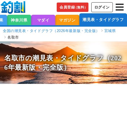
会員登録
ログイン
（無料）
潮見表・タイドグラフ
果
神奈川県
マダイ
マガジン
全国の潮見表・タイドグラフ（2026年最新版・完全版）
宮城県
名取市
名取市の潮見表
・タイドグラフ（202
6年最新版・完全版）