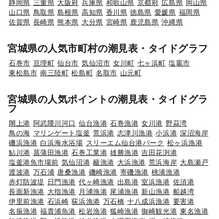
静岡県
三重県
大阪府
兵庫県
和歌山県
京都府
広島県
岡山県
山口県
鳥取県
島根県
高知県
香川県
徳島県
愛媛県
福岡県
佐賀県
長崎県
熊本県
大分県
宮崎県
鹿児島県
沖縄県
宮城県の人気市町村の潮見表・タイドグラフ
石巻市
亘理町
仙台市
気仙沼市
女川町
七ヶ浜町
塩竈市
東松島市
南三陸町
松島町
名取市
山元町
宮城県の人気ポイントの潮見表・タイドグラ
フ
閖上港
阿武隈川河口
仙台漁港
石巻漁港
女川港
野蒜湾
鳥の海
マリンゲート塩釜
荒浜港
志津川漁港
小浜港
深沼海岸
磯浜漁港
白浜海水浴場
スリーエム仙台港パーク
松ヶ浜漁港
鮎川港
菖蒲田漁港
石巻工業港
雄勝漁港
吉田花渕港
塩釜港魚市場前
気仙沼港
籬漁港
大浜漁港
荒浜海岸
大島瀬戸
渡波港
万石浦
唐桑漁港
磯崎漁港
寄磯漁港
桃浦漁港
赤灯防波堤
日門漁港
代ヶ崎漁港
出島港
室浜漁港
佐須港
長面新漁港
大指漁港
月浦漁港
尾浦漁港
新山漁港
船越湾
伊里前漁港
石浜崎
荻浜漁港
万石橋
十八成浜漁港
要害港
名振漁港
福貴浦魚港
松岩漁港
狐崎漁港
御崎観光港
東名漁港