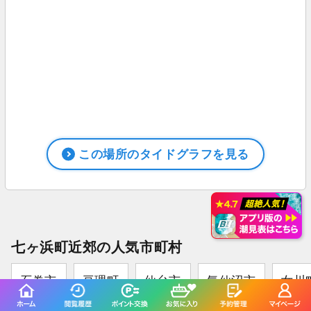
この場所のタイドグラフを見る
七ヶ浜町近郊の人気市町村
石巻市
亘理町
仙台市
気仙沼市
女川