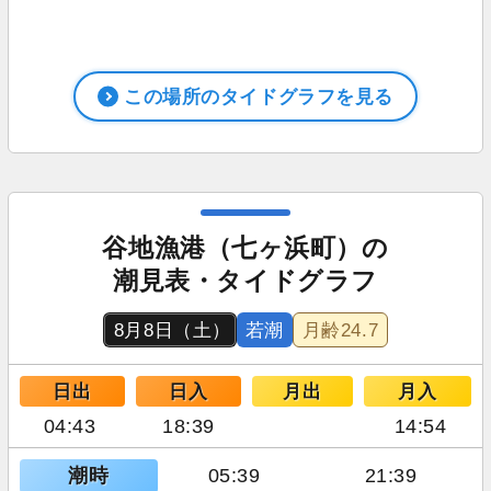
この場所のタイドグラフを見る
谷地漁港（七ヶ浜町）の
潮見表・タイドグラフ
8月8日（土）
若潮
月齢
24.7
日出
日入
月出
月入
04:43
18:39
14:54
潮時
05:39
21:39