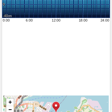
0
-40
0:00
6:00
12:00
18:00
24:00
+
−