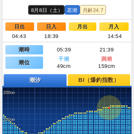
8月8日（土）
若潮
月齢
24.7
日出
日入
月出
月入
04:43
18:39
14:54
潮時
05:39
21:39
干潮
満潮
潮位
49cm
159cm
潮汐
BI（爆釣指数）
200
100