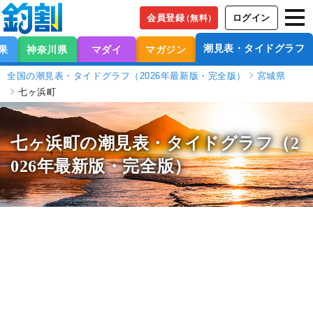
会員登録
ログイン
（無料）
潮見表・タイドグラフ
果
神奈川県
マダイ
マガジン
全国の潮見表・タイドグラフ（2026年最新版・完全版）
宮城県
七ヶ浜町
七ヶ浜町の潮見表
・タイドグラフ（2
026年最新版・完全版）