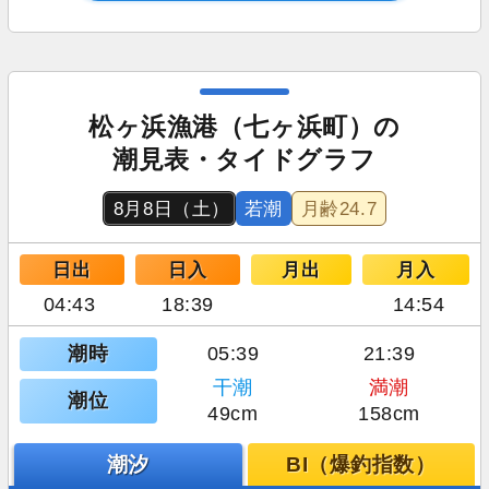
松ヶ浜漁港（七ヶ浜町）の
潮見表・タイドグラフ
8月8日（土）
若潮
月齢
24.7
日出
日入
月出
月入
04:43
18:39
14:54
潮時
05:39
21:39
干潮
満潮
潮位
49cm
158cm
潮汐
BI（爆釣指数）