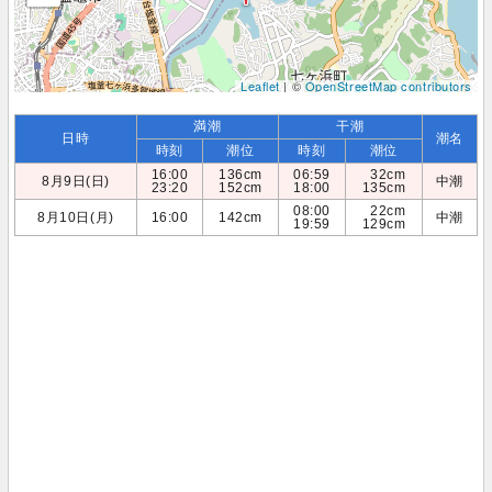
Leaflet
| ©
OpenStreetMap contributors
満潮
干潮
日時
潮名
時刻
潮位
時刻
潮位
16:00
136cm
06:59
32cm
8月9日(日)
中潮
23:20
152cm
18:00
135cm
08:00
22cm
8月10日(月)
16:00
142cm
中潮
19:59
129cm