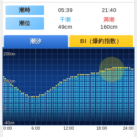
潮時
05:39
21:40
干潮
満潮
潮位
49cm
160cm
潮汐
BI（爆釣指数）
200
100
0
-40
0:00
6:00
12:00
18:00
24:00