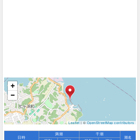
+
−
Leaflet
| ©
OpenStreetMap contributors
満潮
干潮
日時
潮名