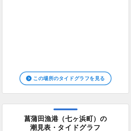
この場所のタイドグラフを見る
菖蒲田漁港（七ヶ浜町）の
潮見表・タイドグラフ