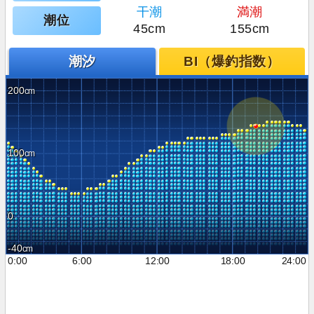
干潮
満潮
潮位
45cm
155cm
潮汐
BI（爆釣指数）
200
100
0
-40
0:00
6:00
12:00
18:00
24:00