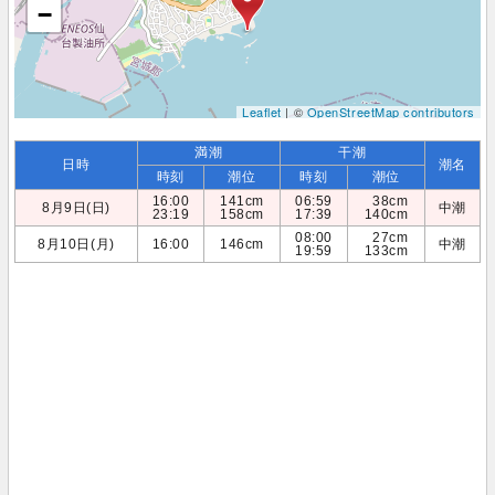
−
Leaflet
| ©
OpenStreetMap contributors
満潮
干潮
日時
潮名
時刻
潮位
時刻
潮位
16:00
141cm
06:59
38cm
8月9日(日)
中潮
23:19
158cm
17:39
140cm
08:00
27cm
8月10日(月)
16:00
146cm
中潮
19:59
133cm