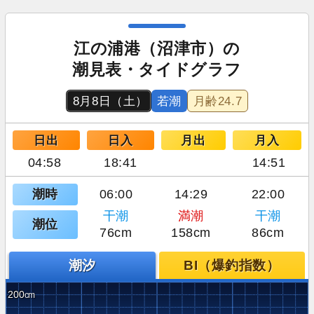
江の浦港（沼津市）の
潮見表・タイドグラフ
8月8日（土）
若潮
月齢
24.7
日出
日入
月出
月入
04:58
18:41
14:51
潮時
06:00
14:29
22:00
干潮
満潮
干潮
潮位
76cm
158cm
86cm
潮汐
BI（爆釣指数）
200