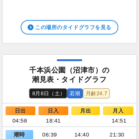
この場所のタイドグラフを見る
千本浜公園（沼津市）の
潮見表・タイドグラフ
8月8日（土）
若潮
月齢
24.7
日出
日入
月出
月入
04:58
18:41
14:51
潮時
06:39
14:40
21:30