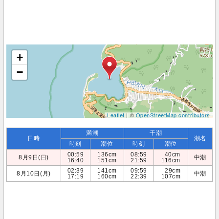
+
−
Leaflet
| ©
OpenStreetMap contributors
満潮
干潮
日時
潮名
時刻
潮位
時刻
潮位
00:59
136cm
08:59
40cm
8月9日(日)
中潮
16:40
151cm
21:59
116cm
02:39
141cm
09:59
29cm
8月10日(月)
中潮
17:19
160cm
22:39
107cm