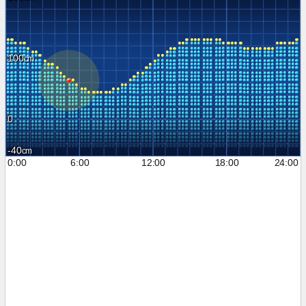
100
0
-40
0:00
6:00
12:00
18:00
24:00