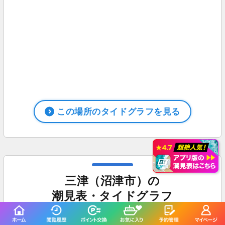
この場所のタイドグラフを見る
三津（沼津市）の
潮見表・タイドグラフ
8月8日（土）
若潮
月齢
24.7