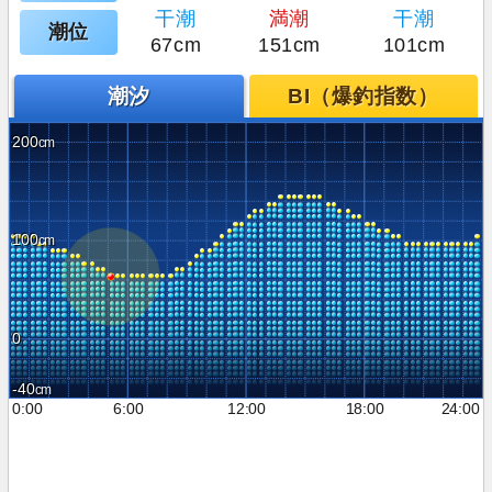
干潮
満潮
干潮
潮位
67cm
151cm
101cm
潮汐
BI（爆釣指数）
200
100
0
-40
0:00
6:00
12:00
18:00
24:00