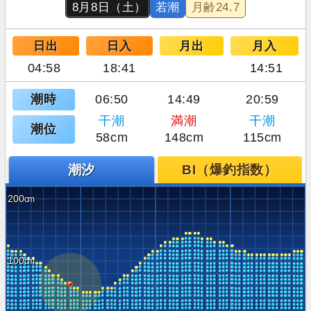
8月8日（土）
若潮
月齢
24.7
日出
日入
月出
月入
04:58
18:41
14:51
潮時
06:50
14:49
20:59
干潮
満潮
干潮
潮位
58cm
148cm
115cm
潮汐
BI（爆釣指数）
200
100