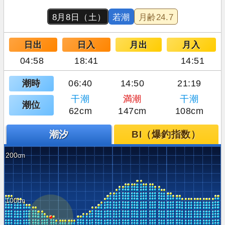
8月8日（土）
若潮
月齢
24.7
日出
日入
月出
月入
04:58
18:41
14:51
潮時
06:40
14:50
21:19
干潮
満潮
干潮
潮位
62cm
147cm
108cm
潮汐
BI（爆釣指数）
200
100