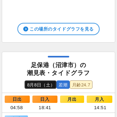
この場所のタイドグラフを見る
足保港（沼津市）の
潮見表・タイドグラフ
8月8日（土）
若潮
月齢
24.7
日出
日入
月出
月入
04:58
18:41
14:51