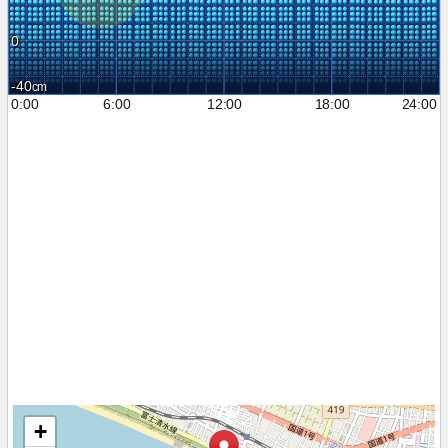
0
-40
0:00
6:00
12:00
18:00
24:00
+