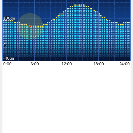
100
0
-40
0:00
6:00
12:00
18:00
24:00