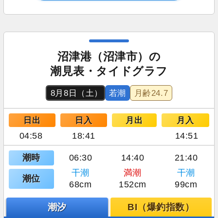
沼津港（沼津市）の
潮見表・タイドグラフ
8月8日（土）
若潮
月齢
24.7
日出
日入
月出
月入
04:58
18:41
14:51
潮時
06:30
14:40
21:40
干潮
満潮
干潮
潮位
68cm
152cm
99cm
潮汐
BI（爆釣指数）