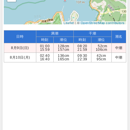
Leaflet
| ©
OpenStreetMap contributors
満潮
干潮
日時
潮名
時刻
潮位
時刻
潮位
01:00
128cm
08:20
52cm
8月9日(日)
中潮
15:59
157cm
21:59
106cm
02:40
136cm
09:30
42cm
8月10日(月)
中潮
16:40
165cm
22:39
95cm