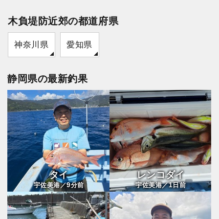
木負堤防近郊の都道府県
神奈川県
愛知県
静岡県の最新釣果
タイ
レンコダイ
9
1
宇佐美港／
分前
宇佐美港／
日前