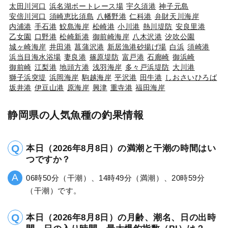
太田川河口
浜名湖ボートレース場
宇久須港
神子元島
安倍川河口
須崎恵比須島
八幡野港
仁科港
弁財天川海岸
内浦港
手石港
鮫島海岸
松崎港
小川港
熱川堤防
安良里港
乙女園
口野港
松崎新港
御前崎海岸
八木沢港
汐吹公園
城ヶ崎海岸
井田港
菖蒲沢港
新居漁港砂揚げ場
白浜
須崎港
浜当目海水浴場
妻良港
篠原堤防
富戸港
石廊崎
御浜崎
御前崎
江梨港
地頭方港
浅羽海岸
多々戸浜堤防
大川港
獅子浜突堤
浜岡海岸
駒越海岸
平沢港
田牛港
しおさいひろば
坂井港
伊豆山港
原海岸
興津
重寺港
福田海岸
静岡県の人気魚種の釣果情報
本日（2026年8月8日）の満潮と干潮の時間はい
つですか？
06時50分（干潮）、14時49分（満潮）、20時59分
（干潮）です。
本日（2026年8月8日）の月齢、潮名、日の出時