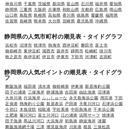
神奈川県
千葉県
茨城県
新潟県
富山県
石川県
福井県
愛知県
静岡県
三重県
大阪府
兵庫県
和歌山県
京都府
広島県
岡山県
山口県
鳥取県
島根県
高知県
香川県
徳島県
愛媛県
福岡県
佐賀県
長崎県
熊本県
大分県
宮崎県
鹿児島県
沖縄県
静岡県の人気市町村の潮見表・タイドグラフ
浜松市
沼津市
焼津市
熱海市
西伊豆町
磐田市
富士市
御前崎市
東伊豆町
湖西市
袋井市
静岡市
松崎町
掛川市
牧之原市
南伊豆町
伊豆市
伊東市
下田市
河津町
吉田町
静岡県の人気ポイントの潮見表・タイドグラ
フ
舞阪漁港
福田港
清水港
御前崎港
伊東港
新居海釣公園
田子の浦港
三保海岸
静浦漁港
吉田港
由比漁港
沼津港
大井川港
片浜海岸
ふぃしゅーな
弁天島海浜公園
用宗港
下田
足保港
熱海釣り公園
新居表浜
戸田港
天竜川河口
石津浜公園
今切口
木負堤防
稲取港
宇佐美港
中田島海岸
千本浜公園
土肥港
菊川河口
富士川河口
江の浦港
浜岡サーフ
焼津港
田子漁港
馬込川河口
大浜海岸
初島港
静波海岸
渚園
舞阪漁港網干場
三津
潮見坂海岸
川奈港
相良
三保松原