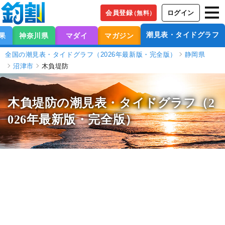
会員登録
ログイン
（無料）
潮見表・タイドグラフ
果
神奈川県
マダイ
マガジン
全国の潮見表・タイドグラフ（2026年最新版・完全版）
静岡県
沼津市
木負堤防
木負堤防の潮見表
・タイドグラフ（2
026年最新版・完全版）