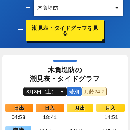
潮見表・タイドグラフを見
る
木負堤防の
潮見表・タイドグラフ
若潮
月齢
24.7
日出
日入
月出
月入
04:58
18:41
14:51