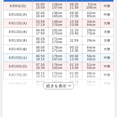
01:00
128cm
08:20
52cm
8月9日(日)
中潮
15:59
157cm
21:59
106cm
02:40
136cm
09:30
42cm
8月10日(月)
中潮
16:40
165cm
22:39
95cm
03:59
149cm
10:29
34cm
8月11日(火)
大潮
17:19
170cm
23:09
84cm
04:40
161cm
11:10
29cm
8月12日(水)
大潮
17:50
173cm
23:40
73cm
05:29
171cm
8月13日(木)
11:59
29cm
大潮
18:20
173cm
06:09
178cm
00:10
64cm
8月14日(金)
大潮
18:49
171cm
12:30
34cm
06:50
179cm
00:40
56cm
8月15日(土)
中潮
19:10
167cm
13:00
43cm
07:30
176cm
01:19
51cm
8月16日(日)
中潮
19:39
163cm
13:40
55cm
08:10
170cm
01:40
48cm
8月17日(月)
中潮
19:59
157cm
14:10
69cm
08:59
161cm
02:19
48cm
8月18日(火)
中潮
20:20
150cm
14:40
84cm
続きを表示