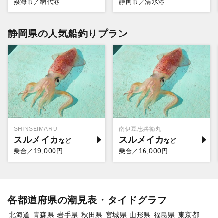
熱海市／網代港
静岡市／清水港
静岡県の人気船釣りプラン
SHINSEIMARU
南伊豆忠兵衛丸
スルメイカ
スルメイカ
19,000
16,000
乗合／
円
乗合／
円
各都道府県の潮見表・タイドグラフ
北海道
青森県
岩手県
秋田県
宮城県
山形県
福島県
東京都