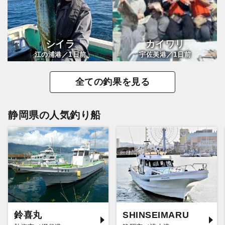
シイラ
カイワリ
1
1
江の浦港／
日前
宇佐美港／
日前
全ての釣果を見る
静岡県の人気釣り船
鈴喜丸
SHINSEIMARU