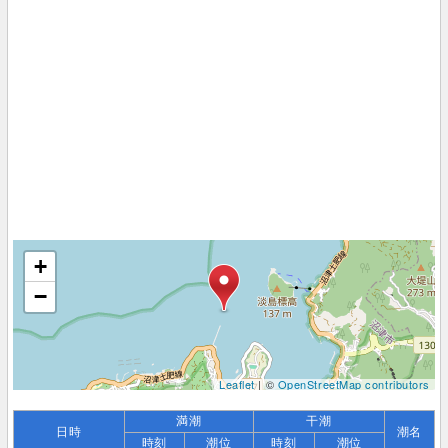
+
−
Leaflet
| ©
OpenStreetMap contributors
満潮
干潮
日時
潮名
時刻
潮位
時刻
潮位