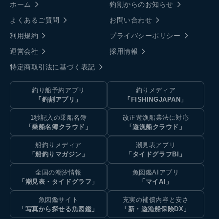
ホーム
釣割からのお知らせ
よくあるご質問
お問い合わせ
利用規約
プライバシーポリシー
運営会社
採用情報
特定商取引法に基づく表記
釣り船予約アプリ
釣りメディア
「釣割アプリ」
「FISHINGJAPAN」
1秒記入の乗船名簿
改正遊漁船業法に対応
「乗船名簿クラウド」
「遊漁船クラウド」
船釣りメディア
潮見表アプリ
「船釣りマガジン」
「タイドグラフBI」
全国の潮汐情報
魚図鑑AIアプリ
「潮見表・タイドグラフ」
「マイAI」
魚図鑑サイト
充実の補償内容と安さ
「写真から探せる魚図鑑」
「新・遊漁船保険DX」