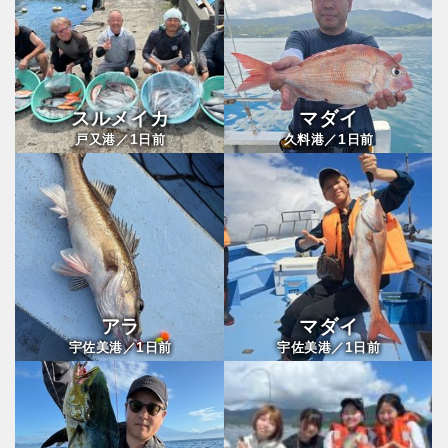
スルメイカ
マダイ
1
1
戸又港／
日前
久料港／
日前
アラ
マダイ
1
1
宇佐美港／
日前
宇佐美港／
日前