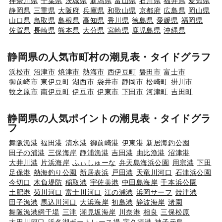
神奈川県
千葉県
茨城県
新潟県
富山県
石川県
福井県
愛知県
静岡県
三重県
大阪府
兵庫県
和歌山県
京都府
広島県
岡山県
山口県
鳥取県
島根県
高知県
香川県
徳島県
愛媛県
福岡県
佐賀県
長崎県
熊本県
大分県
宮崎県
鹿児島県
沖縄県
静岡県の人気市町村の潮見表・タイドグラフ
浜松市
沼津市
焼津市
熱海市
西伊豆町
磐田市
富士市
御前崎市
東伊豆町
湖西市
袋井市
静岡市
松崎町
掛川市
牧之原市
南伊豆町
伊豆市
伊東市
下田市
河津町
吉田町
静岡県の人気ポイントの潮見表・タイドグラ
フ
舞阪漁港
福田港
清水港
御前崎港
伊東港
新居海釣公園
田子の浦港
三保海岸
静浦漁港
吉田港
由比漁港
沼津港
大井川港
片浜海岸
ふぃしゅーな
弁天島海浜公園
用宗港
下田
足保港
熱海釣り公園
新居表浜
戸田港
天竜川河口
石津浜公園
今切口
木負堤防
稲取港
宇佐美港
中田島海岸
千本浜公園
土肥港
菊川河口
富士川河口
江の浦港
浜岡サーフ
焼津港
田子漁港
馬込川河口
大浜海岸
初島港
静波海岸
渚園
舞阪漁港網干場
三津
潮見坂海岸
川奈港
相良
三保松原
太田川河口
浜名湖ボートレース場
宇久須港
神子元島