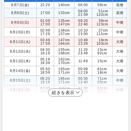
8月7日(金)
22:20
140cm
06:00
59cm
長潮
08:00
51cm
8月8日(土)
17:00
133cm
若潮
21:59
132cm
01:09
135cm
09:20
39cm
8月9日(日)
中潮
17:00
147cm
22:40
123cm
02:49
139cm
10:10
27cm
8月10日(月)
中潮
17:29
157cm
23:00
113cm
03:49
147cm
10:49
19cm
8月11日(火)
大潮
17:59
164cm
23:29
103cm
04:30
155cm
11:20
15cm
8月12日(水)
大潮
18:19
168cm
23:49
92cm
05:19
162cm
8月13日(木)
11:49
15cm
大潮
18:39
170cm
05:50
165cm
00:09
81cm
8月14日(金)
大潮
18:59
171cm
12:19
18cm
06:20
166cm
00:30
71cm
8月15日(土)
中潮
19:19
171cm
12:40
25cm
07:00
163cm
01:00
61cm
8月16日(日)
中潮
19:39
170cm
13:00
35cm
続きを表示