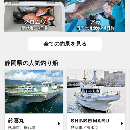
クロムツ
アラ
3
4
網代港／
日前
田子の浦漁港／
日前
全ての釣果を見る
静岡県の人気釣り船
鈴喜丸
SHINSEIMARU
熱海市／網代港
静岡市／清水港