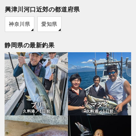
興津川河口近郊の都道府県
神奈川県
愛知県
静岡県の最新釣果
ブリ
マダイ
1
1
久料港／
日前
久料港／
日前