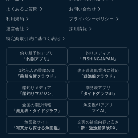
よくあるご質問
お問い合わせ
利用規約
プライバシーポリシー
運営会社
採用情報
特定商取引法に基づく表記
釣り船予約アプリ
釣りメディア
「釣割アプリ」
「FISHINGJAPAN」
1秒記入の乗船名簿
改正遊漁船業法に対応
「乗船名簿クラウド」
「遊漁船クラウド」
船釣りメディア
潮見表アプリ
「船釣りマガジン」
「タイドグラフBI」
全国の潮汐情報
魚図鑑AIアプリ
「潮見表・タイドグラフ」
「マイAI」
魚図鑑サイト
充実の補償内容と安さ
「写真から探せる魚図鑑」
「新・遊漁船保険DX」