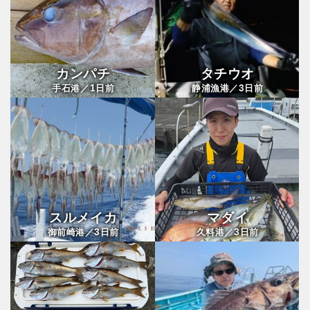
カンパチ
タチウオ
1
3
手石港／
日前
静浦漁港／
日前
スルメイカ
マダイ
3
3
御前崎港／
日前
久料港／
日前