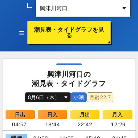
潮見表・タイドグラフを見
る
興津川河口の
潮見表・タイドグラフ
小潮
月齢
22.7
日出
日入
月出
月入
04:57
18:44
22:42
12:29