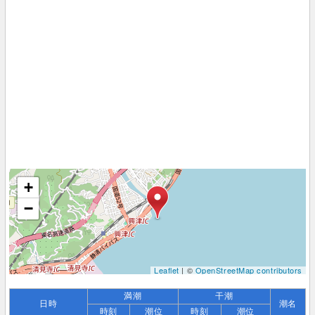
+
−
Leaflet
| ©
OpenStreetMap contributors
満潮
干潮
日時
潮名
時刻
潮位
時刻
潮位