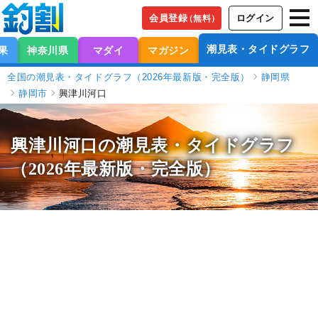
会員登録
ログイン
（無料）
潮見表・タイドグラフ
果
神奈川県
マダイ
マガジン
全国の潮見表・タイドグラフ（2026年最新版・完全版）
静岡県
静岡市
興津川河口
興津川河口の潮見表
・タイドグラフ
（2026年最新版・完全版）