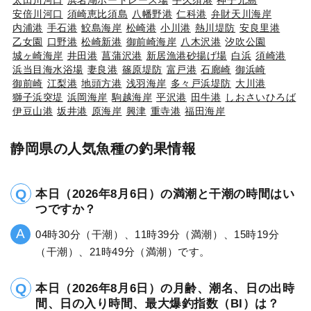
安倍川河口
須崎恵比須島
八幡野港
仁科港
弁財天川海岸
内浦港
手石港
鮫島海岸
松崎港
小川港
熱川堤防
安良里港
乙女園
口野港
松崎新港
御前崎海岸
八木沢港
汐吹公園
城ヶ崎海岸
井田港
菖蒲沢港
新居漁港砂揚げ場
白浜
須崎港
浜当目海水浴場
妻良港
篠原堤防
富戸港
石廊崎
御浜崎
御前崎
江梨港
地頭方港
浅羽海岸
多々戸浜堤防
大川港
獅子浜突堤
浜岡海岸
駒越海岸
平沢港
田牛港
しおさいひろば
伊豆山港
坂井港
原海岸
興津
重寺港
福田海岸
静岡県の人気魚種の釣果情報
本日（2026年8月6日）の満潮と干潮の時間はい
つですか？
04時30分（干潮）、11時39分（満潮）、15時19分
（干潮）、21時49分（満潮）です。
本日（2026年8月6日）の月齢、潮名、日の出時
間、日の入り時間、最大爆釣指数（BI）は？