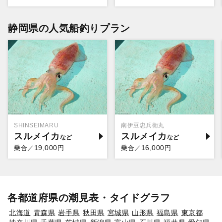
静岡県の人気船釣りプラン
SHINSEIMARU
南伊豆忠兵衛丸
スルメイカ
スルメイカ
19,000
16,000
乗合／
円
乗合／
円
各都道府県の潮見表・タイドグラフ
北海道
青森県
岩手県
秋田県
宮城県
山形県
福島県
東京都