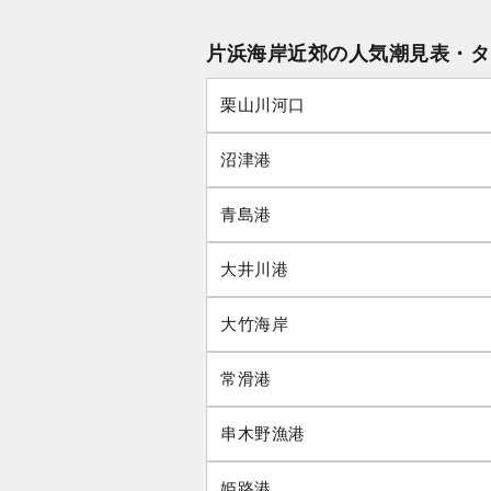
片浜海岸近郊の人気潮見表・タ
栗山川河口
沼津港
青島港
大井川港
大竹海岸
常滑港
串木野漁港
姫路港