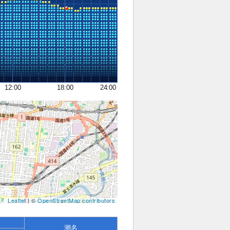
12:00
18:00
24:00
Leaflet
| ©
OpenStreetMap contributors
潮名