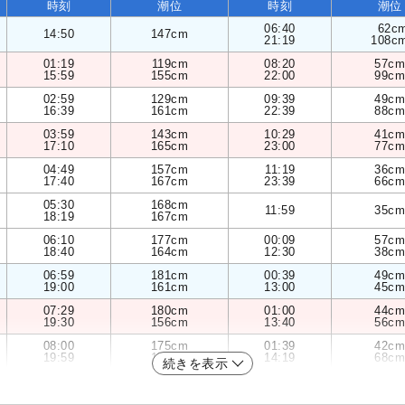
時刻
潮位
時刻
潮位
06:40
62c
14:50
147cm
21:19
108c
01:19
119cm
08:20
57cm
15:59
155cm
22:00
99cm
02:59
129cm
09:39
49cm
16:39
161cm
22:39
88cm
03:59
143cm
10:29
41cm
17:10
165cm
23:00
77cm
04:49
157cm
11:19
36cm
17:40
167cm
23:39
66cm
05:30
168cm
11:59
35cm
18:19
167cm
06:10
177cm
00:09
57cm
18:40
164cm
12:30
38cm
06:59
181cm
00:39
49cm
19:00
161cm
13:00
45cm
07:29
180cm
01:00
44cm
19:30
156cm
13:40
56cm
08:00
175cm
01:39
42cm
19:59
150cm
14:19
68cm
続きを表示