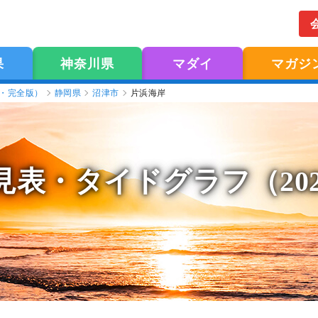
果
神奈川県
マダイ
マガジ
版・完全版）
静岡県
沼津市
片浜海岸
見表
・タイドグラフ（20