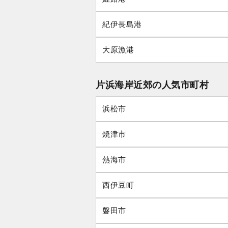
紀伊長島港
大原漁港
片浜海岸近郊の人気市町村
浜松市
焼津市
熱海市
西伊豆町
磐田市