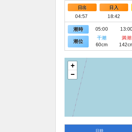
日出
日入
04:57
18:42
05:00
13:0
潮時
干潮
満潮
潮位
60cm
142c
+
−
日時