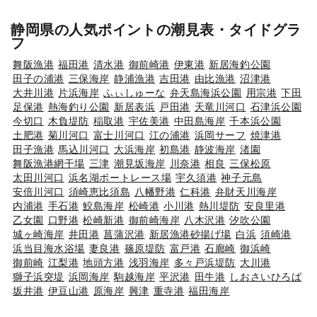
静岡県の人気ポイントの潮見表・タイドグラ
フ
舞阪漁港
福田港
清水港
御前崎港
伊東港
新居海釣公園
田子の浦港
三保海岸
静浦漁港
吉田港
由比漁港
沼津港
大井川港
片浜海岸
ふぃしゅーな
弁天島海浜公園
用宗港
下田
足保港
熱海釣り公園
新居表浜
戸田港
天竜川河口
石津浜公園
今切口
木負堤防
稲取港
宇佐美港
中田島海岸
千本浜公園
土肥港
菊川河口
富士川河口
江の浦港
浜岡サーフ
焼津港
田子漁港
馬込川河口
大浜海岸
初島港
静波海岸
渚園
舞阪漁港網干場
三津
潮見坂海岸
川奈港
相良
三保松原
太田川河口
浜名湖ボートレース場
宇久須港
神子元島
安倍川河口
須崎恵比須島
八幡野港
仁科港
弁財天川海岸
内浦港
手石港
鮫島海岸
松崎港
小川港
熱川堤防
安良里港
乙女園
口野港
松崎新港
御前崎海岸
八木沢港
汐吹公園
城ヶ崎海岸
井田港
菖蒲沢港
新居漁港砂揚げ場
白浜
須崎港
浜当目海水浴場
妻良港
篠原堤防
富戸港
石廊崎
御浜崎
御前崎
江梨港
地頭方港
浅羽海岸
多々戸浜堤防
大川港
獅子浜突堤
浜岡海岸
駒越海岸
平沢港
田牛港
しおさいひろば
坂井港
伊豆山港
原海岸
興津
重寺港
福田海岸