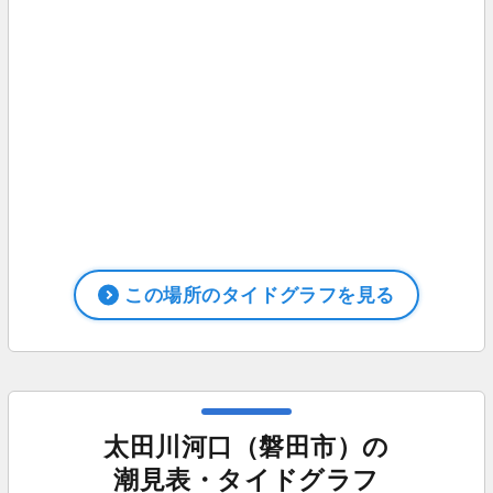
この場所のタイドグラフを見る
太田川河口（磐田市）の
潮見表・タイドグラフ