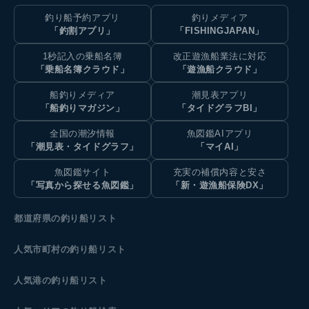
釣り船予約アプリ
釣りメディア
「釣割アプリ」
「FISHINGJAPAN」
1秒記入の乗船名簿
改正遊漁船業法に対応
「乗船名簿クラウド」
「遊漁船クラウド」
船釣りメディア
潮見表アプリ
「船釣りマガジン」
「タイドグラフBI」
全国の潮汐情報
魚図鑑AIアプリ
「潮見表・タイドグラフ」
「マイAI」
魚図鑑サイト
充実の補償内容と安さ
「写真から探せる魚図鑑」
「新・遊漁船保険DX」
都道府県の釣り船リスト
人気市町村の釣り船リスト
人気港の釣り船リスト