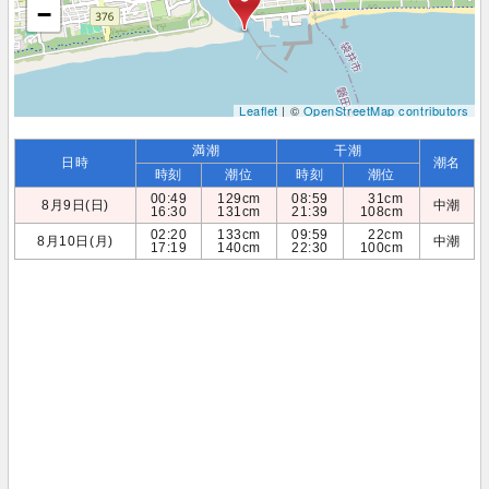
−
Leaflet
| ©
OpenStreetMap contributors
満潮
干潮
日時
潮名
時刻
潮位
時刻
潮位
00:49
129cm
08:59
31cm
8月9日(日)
中潮
16:30
131cm
21:39
108cm
02:20
133cm
09:59
22cm
8月10日(月)
中潮
17:19
140cm
22:30
100cm