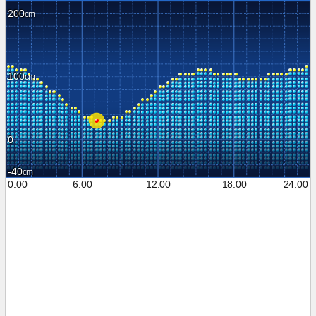
200
100
0
-40
0:00
6:00
12:00
18:00
24:00