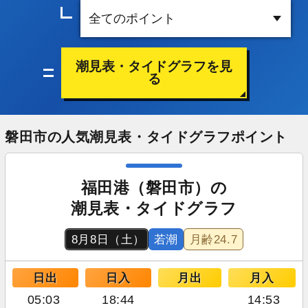
潮見表・タイドグラフを見
る
磐田市の人気潮見表・タイドグラフポイント
福田港（磐田市）の
潮見表・タイドグラフ
8月8日（土）
若潮
月齢
24.7
日出
日入
月出
月入
05:03
18:44
14:53