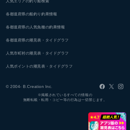
人気エリアの釣り船検索
各都道府県の船釣り釣果情報
各都道府県の人気魚種の釣果情報
各都道府県の潮見表
・タイドグラフ
人気市町村の潮見表・タイドグラフ
人気ポイントの潮見表・タイドグラフ
© 2004- B.Creation Inc.
※掲載されているすべての情報の
無断転載・転用・コピー等の行為は一切禁じます。