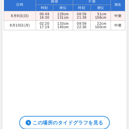
満潮
干潮
日時
潮名
時刻
潮位
時刻
潮位
00:49
129cm
08:59
31cm
8月9日(日)
中潮
16:30
131cm
21:39
108cm
02:20
133cm
09:59
22cm
8月10日(月)
中潮
17:19
140cm
22:30
100cm
この場所のタイドグラフを見る