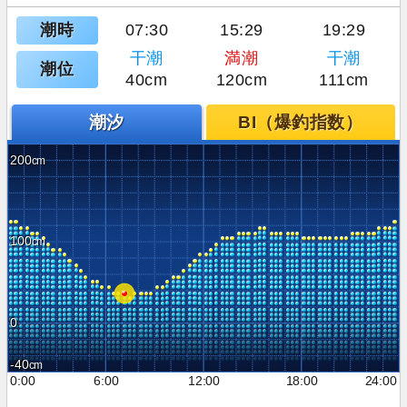
潮時
07:30
15:29
19:29
干潮
満潮
干潮
潮位
40cm
120cm
111cm
潮汐
BI（爆釣指数）
200
100
0
-40
0:00
6:00
12:00
18:00
24:00