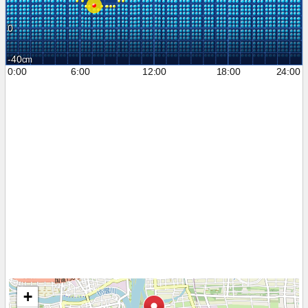
0
-40
0:00
6:00
12:00
18:00
24:00
+