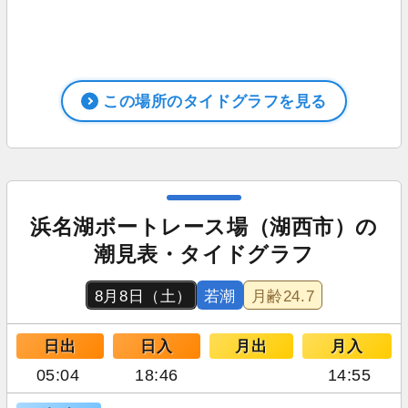
この場所のタイドグラフを見る
浜名湖ボートレース場（湖西市）の
潮見表・タイドグラフ
8月8日（土）
若潮
月齢
24.7
日出
日入
月出
月入
05:04
18:46
14:55