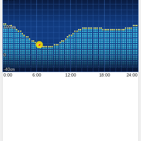
100
0
-40
0:00
6:00
12:00
18:00
24:00