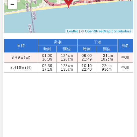
−
Leaflet
| ©
OpenStreetMap contributors
満潮
干潮
日時
潮名
時刻
潮位
時刻
潮位
01:00
124cm
09:00
31cm
8月9日(日)
中潮
16:39
126cm
21:49
102cm
02:39
128cm
10:10
22cm
8月10日(月)
中潮
17:19
135cm
22:40
93cm