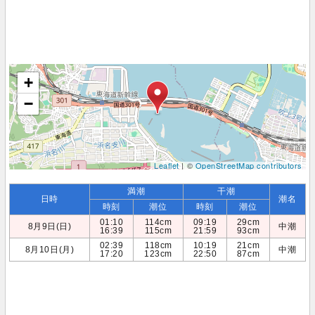
+
−
Leaflet
| ©
OpenStreetMap contributors
満潮
干潮
日時
潮名
時刻
潮位
時刻
潮位
01:10
114cm
09:19
29cm
8月9日(日)
中潮
16:39
115cm
21:59
93cm
02:39
118cm
10:19
21cm
8月10日(月)
中潮
17:20
123cm
22:50
87cm