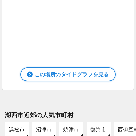
この場所のタイドグラフを見る
湖西市近郊の人気市町村
浜松市
沼津市
焼津市
熱海市
西伊豆