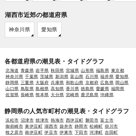
湖西市近郊の都道府県
神奈川県
愛知県
各都道府県の潮見表・タイドグラフ
北海道
青森県
岩手県
秋田県
宮城県
山形県
福島県
東京都
神奈川県
千葉県
茨城県
新潟県
富山県
石川県
福井県
愛知県
静岡県
三重県
大阪府
兵庫県
和歌山県
京都府
広島県
岡山県
山口県
鳥取県
島根県
高知県
香川県
徳島県
愛媛県
福岡県
佐賀県
長崎県
熊本県
大分県
宮崎県
鹿児島県
沖縄県
静岡県の人気市町村の潮見表・タイドグラフ
浜松市
沼津市
焼津市
熱海市
西伊豆町
磐田市
富士市
御前崎市
東伊豆町
湖西市
袋井市
静岡市
松崎町
掛川市
牧之原市
南伊豆町
伊豆市
伊東市
下田市
河津町
吉田町