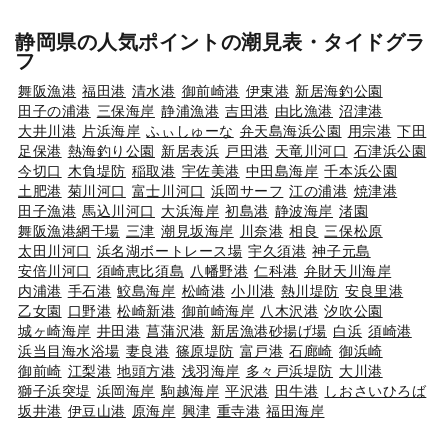
静岡県の人気ポイントの潮見表・タイドグラ
フ
舞阪漁港
福田港
清水港
御前崎港
伊東港
新居海釣公園
田子の浦港
三保海岸
静浦漁港
吉田港
由比漁港
沼津港
大井川港
片浜海岸
ふぃしゅーな
弁天島海浜公園
用宗港
下田
足保港
熱海釣り公園
新居表浜
戸田港
天竜川河口
石津浜公園
今切口
木負堤防
稲取港
宇佐美港
中田島海岸
千本浜公園
土肥港
菊川河口
富士川河口
浜岡サーフ
江の浦港
焼津港
田子漁港
馬込川河口
大浜海岸
初島港
静波海岸
渚園
舞阪漁港網干場
三津
潮見坂海岸
川奈港
相良
三保松原
太田川河口
浜名湖ボートレース場
宇久須港
神子元島
安倍川河口
須崎恵比須島
八幡野港
仁科港
弁財天川海岸
内浦港
手石港
鮫島海岸
松崎港
小川港
熱川堤防
安良里港
乙女園
口野港
松崎新港
御前崎海岸
八木沢港
汐吹公園
城ヶ崎海岸
井田港
菖蒲沢港
新居漁港砂揚げ場
白浜
須崎港
浜当目海水浴場
妻良港
篠原堤防
富戸港
石廊崎
御浜崎
御前崎
江梨港
地頭方港
浅羽海岸
多々戸浜堤防
大川港
獅子浜突堤
浜岡海岸
駒越海岸
平沢港
田牛港
しおさいひろば
坂井港
伊豆山港
原海岸
興津
重寺港
福田海岸