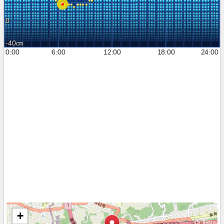
0
-40
0:00
6:00
12:00
18:00
24:00
+