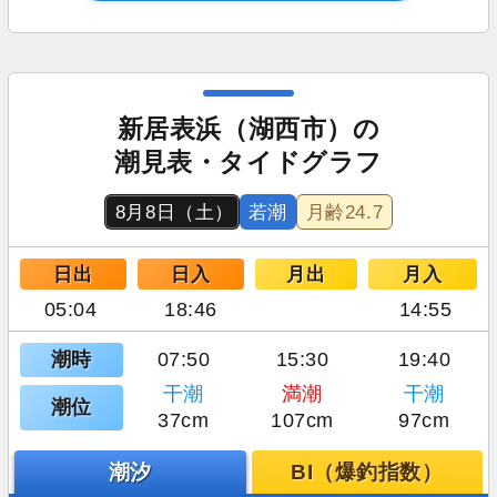
新居表浜（湖西市）の
潮見表・タイドグラフ
8月8日（土）
若潮
月齢
24.7
日出
日入
月出
月入
05:04
18:46
14:55
潮時
07:50
15:30
19:40
干潮
満潮
干潮
潮位
37cm
107cm
97cm
潮汐
BI（爆釣指数）