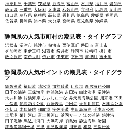
神奈川県
千葉県
茨城県
新潟県
富山県
石川県
福井県
愛知県
静岡県
三重県
大阪府
兵庫県
和歌山県
京都府
広島県
岡山県
山口県
鳥取県
島根県
高知県
香川県
徳島県
愛媛県
福岡県
佐賀県
長崎県
熊本県
大分県
宮崎県
鹿児島県
沖縄県
静岡県の人気市町村の潮見表・タイドグラフ
浜松市
沼津市
焼津市
熱海市
西伊豆町
磐田市
富士市
御前崎市
東伊豆町
湖西市
袋井市
静岡市
松崎町
掛川市
牧之原市
南伊豆町
伊豆市
伊東市
下田市
河津町
吉田町
静岡県の人気ポイントの潮見表・タイドグラ
フ
舞阪漁港
福田港
清水港
御前崎港
伊東港
新居海釣公園
田子の浦港
三保海岸
静浦漁港
吉田港
由比漁港
沼津港
大井川港
片浜海岸
ふぃしゅーな
弁天島海浜公園
用宗港
下田
足保港
熱海釣り公園
新居表浜
戸田港
天竜川河口
石津浜公園
今切口
木負堤防
稲取港
宇佐美港
中田島海岸
千本浜公園
土肥港
菊川河口
富士川河口
浜岡サーフ
江の浦港
焼津港
田子漁港
馬込川河口
大浜海岸
初島港
静波海岸
渚園
舞阪漁港網干場
三津
潮見坂海岸
川奈港
相良
三保松原