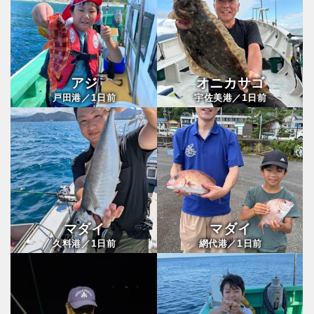
アジ
オニカサゴ
1
1
戸田港／
日前
宇佐美港／
日前
マダイ
マダイ
1
1
久料港／
日前
網代港／
日前