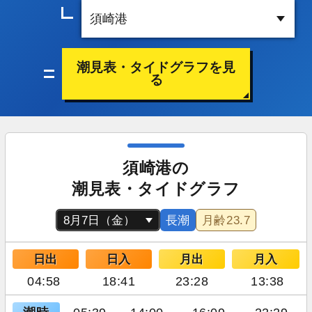
潮見表・タイドグラフを見
る
須崎港の
潮見表・タイドグラフ
長潮
月齢
23.7
日出
日入
月出
月入
04:58
18:41
23:28
13:38