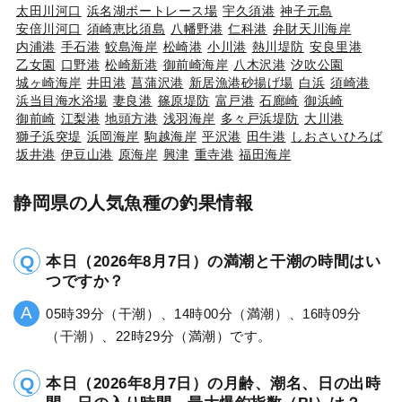
太田川河口
浜名湖ボートレース場
宇久須港
神子元島
安倍川河口
須崎恵比須島
八幡野港
仁科港
弁財天川海岸
内浦港
手石港
鮫島海岸
松崎港
小川港
熱川堤防
安良里港
乙女園
口野港
松崎新港
御前崎海岸
八木沢港
汐吹公園
城ヶ崎海岸
井田港
菖蒲沢港
新居漁港砂揚げ場
白浜
須崎港
浜当目海水浴場
妻良港
篠原堤防
富戸港
石廊崎
御浜崎
御前崎
江梨港
地頭方港
浅羽海岸
多々戸浜堤防
大川港
獅子浜突堤
浜岡海岸
駒越海岸
平沢港
田牛港
しおさいひろば
坂井港
伊豆山港
原海岸
興津
重寺港
福田海岸
静岡県の人気魚種の釣果情報
本日（2026年8月7日）の満潮と干潮の時間はい
つですか？
05時39分（干潮）、14時00分（満潮）、16時09分
（干潮）、22時29分（満潮）です。
本日（2026年8月7日）の月齢、潮名、日の出時