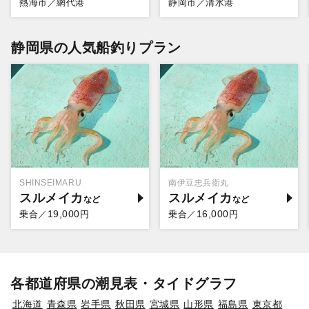
熱海市／網代港
静岡市／清水港
静岡県の人気船釣りプラン
SHINSEIMARU
南伊豆忠兵衛丸
スルメイカ
スルメイカ
19,000
16,000
乗合／
円
乗合／
円
各都道府県の潮見表・タイドグラフ
北海道
青森県
岩手県
秋田県
宮城県
山形県
福島県
東京都