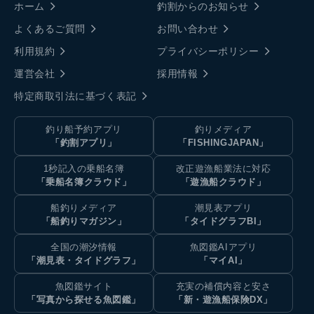
ホーム
釣割からのお知らせ
よくあるご質問
お問い合わせ
利用規約
プライバシーポリシー
運営会社
採用情報
特定商取引法に基づく表記
釣り船予約アプリ
釣りメディア
「釣割アプリ」
「FISHINGJAPAN」
1秒記入の乗船名簿
改正遊漁船業法に対応
「乗船名簿クラウド」
「遊漁船クラウド」
船釣りメディア
潮見表アプリ
「船釣りマガジン」
「タイドグラフBI」
全国の潮汐情報
魚図鑑AIアプリ
「潮見表・タイドグラフ」
「マイAI」
魚図鑑サイト
充実の補償内容と安さ
「写真から探せる魚図鑑」
「新・遊漁船保険DX」