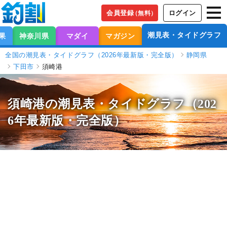
会員登録
ログイン
（無料）
潮見表・タイドグラフ
果
神奈川県
マダイ
マガジン
全国の潮見表・タイドグラフ（2026年最新版・完全版）
静岡県
下田市
須崎港
須崎港の潮見表
・タイドグラフ（202
6年最新版・完全版）