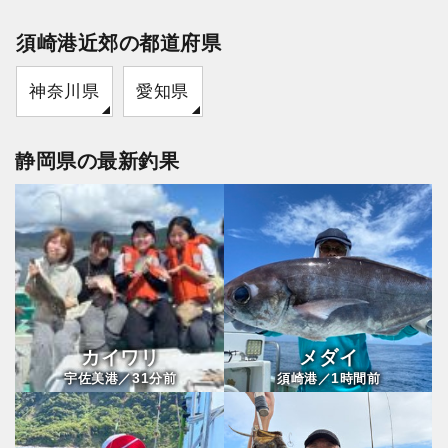
須崎港近郊の都道府県
神奈川県
愛知県
静岡県の最新釣果
カイワリ
メダイ
31
1
宇佐美港／
分前
須崎港／
時間前