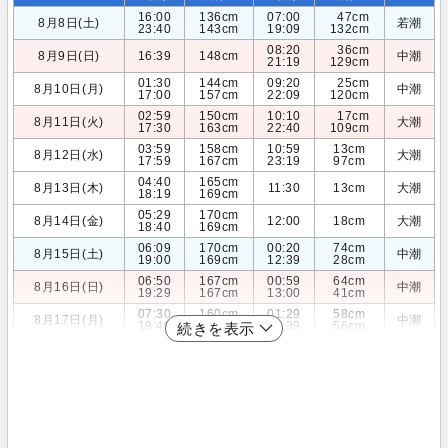
16:00
136cm
07:00
47cm
8月8日(土)
若潮
23:40
143cm
19:09
132cm
08:20
36cm
8月9日(日)
16:39
148cm
中潮
21:19
129cm
01:30
144cm
09:20
25cm
8月10日(月)
中潮
17:00
157cm
22:09
120cm
02:59
150cm
10:10
17cm
8月11日(火)
大潮
17:30
163cm
22:40
109cm
03:59
158cm
10:59
13cm
8月12日(水)
大潮
17:59
167cm
23:19
97cm
04:40
165cm
8月13日(木)
11:30
13cm
大潮
18:19
169cm
05:29
170cm
8月14日(金)
12:00
18cm
大潮
18:40
169cm
06:09
170cm
00:20
74cm
8月15日(土)
中潮
19:00
169cm
12:39
28cm
06:50
167cm
00:59
64cm
8月16日(日)
中潮
19:29
167cm
13:00
41cm
07:30
160cm
01:29
58cm
8月17日(月)
中潮
19:49
165cm
13:39
56cm
続きを表示