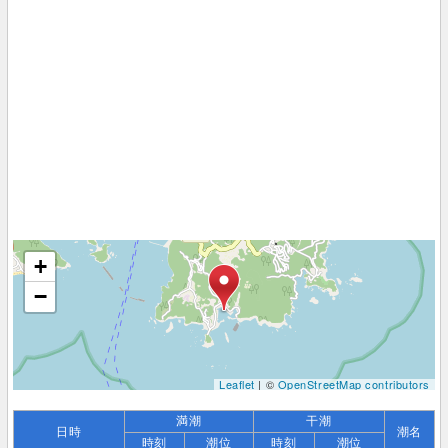
+
−
Leaflet
| ©
OpenStreetMap contributors
満潮
干潮
日時
潮名
時刻
潮位
時刻
潮位