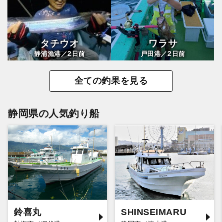
タチウオ
ワラサ
2
2
静浦漁港／
日前
戸田港／
日前
全ての釣果を見る
静岡県の人気釣り船
鈴喜丸
SHINSEIMARU