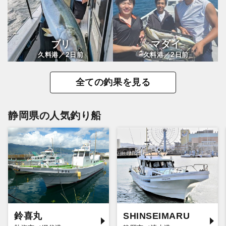
ブリ
マダイ
2
2
久料港／
日前
久料港／
日前
全ての釣果を見る
静岡県の人気釣り船
鈴喜丸
SHINSEIMARU