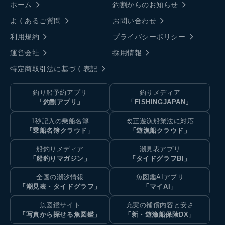
ホーム
釣割からのお知らせ
よくあるご質問
お問い合わせ
利用規約
プライバシーポリシー
運営会社
採用情報
特定商取引法に基づく表記
釣り船予約アプリ
釣りメディア
「釣割アプリ」
「FISHINGJAPAN」
1秒記入の乗船名簿
改正遊漁船業法に対応
「乗船名簿クラウド」
「遊漁船クラウド」
船釣りメディア
潮見表アプリ
「船釣りマガジン」
「タイドグラフBI」
全国の潮汐情報
魚図鑑AIアプリ
「潮見表・タイドグラフ」
「マイAI」
魚図鑑サイト
充実の補償内容と安さ
「写真から探せる魚図鑑」
「新・遊漁船保険DX」