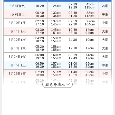
07:29
41cm
8月8日(土)
15:29
124cm
若潮
19:29
115cm
00:40
133cm
08:49
32cm
8月9日(日)
中潮
16:30
136cm
21:30
112cm
02:19
137cm
09:59
22cm
8月10日(月)
中潮
17:10
145cm
22:30
104cm
03:30
145cm
10:49
14cm
8月11日(火)
大潮
17:49
151cm
23:10
94cm
04:29
153cm
8月12日(水)
11:30
10cm
大潮
18:19
154cm
05:20
158cm
8月13日(木)
12:10
12cm
大潮
18:49
155cm
06:00
160cm
00:29
74cm
8月14日(金)
大潮
19:19
155cm
12:49
19cm
06:59
157cm
01:00
65cm
8月15日(土)
中潮
19:39
153cm
13:20
29cm
07:39
151cm
01:40
58cm
8月16日(日)
中潮
20:00
150cm
13:59
43cm
08:19
142cm
02:19
54cm
8月17日(月)
中潮
20:20
147cm
14:20
58cm
続きを表示