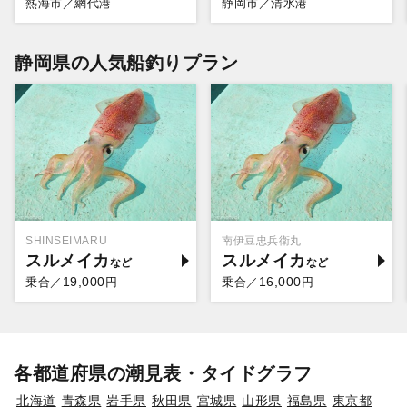
熱海市／網代港
静岡市／清水港
静岡県の人気船釣りプラン
SHINSEIMARU
南伊豆忠兵衛丸
スルメイカ
スルメイカ
19,000
16,000
乗合／
円
乗合／
円
各都道府県の潮見表・タイドグラフ
北海道
青森県
岩手県
秋田県
宮城県
山形県
福島県
東京都