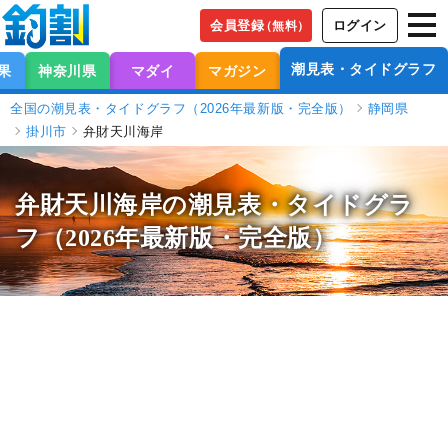
会員登録
ログイン
（無料）
潮見表・タイドグラフ
果
神奈川県
マダイ
マガジン
全国の潮見表・タイドグラフ（2026年最新版・完全版）
静岡県
掛川市
弁財天川海岸
弁財天川海岸の潮見表
・タイドグラ
フ（2026年最新版・完全版）