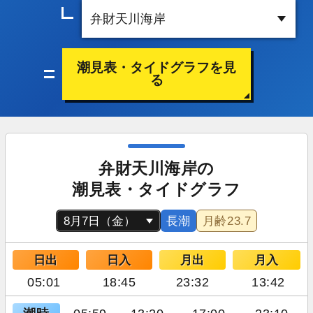
潮見表・タイドグラフを見
る
弁財天川海岸の
潮見表・タイドグラフ
長潮
月齢
23.7
日出
日入
月出
月入
05:01
18:45
23:32
13:42