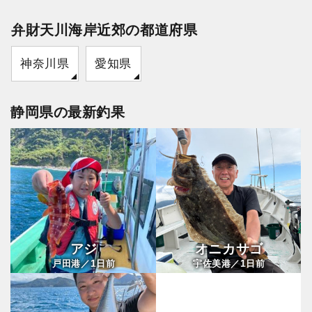
弁財天川海岸近郊の都道府県
神奈川県
愛知県
静岡県の最新釣果
アジ
オニカサゴ
1
1
戸田港／
日前
宇佐美港／
日前