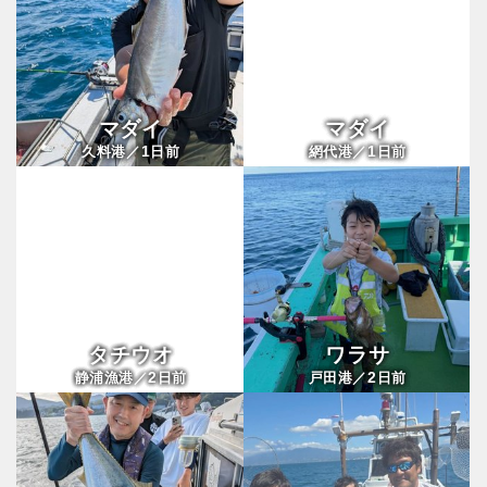
マダイ
マダイ
1
1
久料港／
日前
網代港／
日前
タチウオ
ワラサ
2
2
静浦漁港／
日前
戸田港／
日前