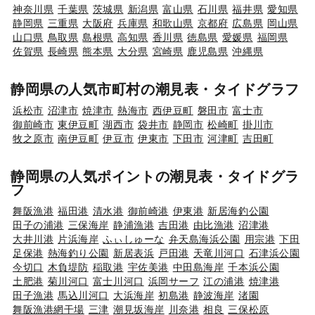
神奈川県
千葉県
茨城県
新潟県
富山県
石川県
福井県
愛知県
静岡県
三重県
大阪府
兵庫県
和歌山県
京都府
広島県
岡山県
山口県
鳥取県
島根県
高知県
香川県
徳島県
愛媛県
福岡県
佐賀県
長崎県
熊本県
大分県
宮崎県
鹿児島県
沖縄県
静岡県の人気市町村の潮見表・タイドグラフ
浜松市
沼津市
焼津市
熱海市
西伊豆町
磐田市
富士市
御前崎市
東伊豆町
湖西市
袋井市
静岡市
松崎町
掛川市
牧之原市
南伊豆町
伊豆市
伊東市
下田市
河津町
吉田町
静岡県の人気ポイントの潮見表・タイドグラ
フ
舞阪漁港
福田港
清水港
御前崎港
伊東港
新居海釣公園
田子の浦港
三保海岸
静浦漁港
吉田港
由比漁港
沼津港
大井川港
片浜海岸
ふぃしゅーな
弁天島海浜公園
用宗港
下田
足保港
熱海釣り公園
新居表浜
戸田港
天竜川河口
石津浜公園
今切口
木負堤防
稲取港
宇佐美港
中田島海岸
千本浜公園
土肥港
菊川河口
富士川河口
浜岡サーフ
江の浦港
焼津港
田子漁港
馬込川河口
大浜海岸
初島港
静波海岸
渚園
舞阪漁港網干場
三津
潮見坂海岸
川奈港
相良
三保松原