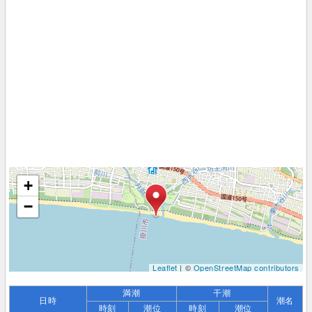
+
−
Leaflet
| ©
OpenStreetMap contributors
満潮
干潮
日時
潮名
時刻
潮位
時刻
潮位