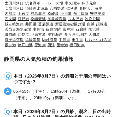
太田川河口
浜名湖ボートレース場
宇久須港
神子元島
安倍川河口
須崎恵比須島
八幡野港
仁科港
弁財天川海岸
内浦港
手石港
鮫島海岸
松崎港
小川港
熱川堤防
安良里港
乙女園
口野港
松崎新港
御前崎海岸
八木沢港
汐吹公園
城ヶ崎海岸
井田港
菖蒲沢港
新居漁港砂揚げ場
白浜
須崎港
浜当目海水浴場
妻良港
篠原堤防
富戸港
石廊崎
御浜崎
御前崎
江梨港
地頭方港
浅羽海岸
多々戸浜堤防
大川港
獅子浜突堤
浜岡海岸
駒越海岸
平沢港
田牛港
しおさいひろば
坂井港
伊豆山港
原海岸
興津
重寺港
福田海岸
静岡県の人気魚種の釣果情報
本日（2026年8月7日）の満潮と干潮の時間はい
つですか？
05時59分（干潮）、13時20分（満潮）、17時00分
（干潮）、23時10分（満潮）です。
本日（2026年8月7日）の月齢、潮名、日の出時