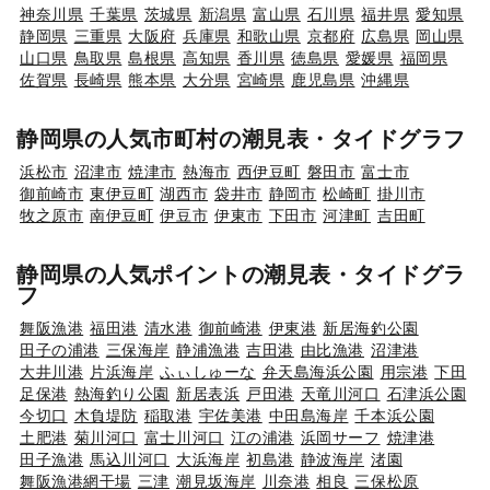
神奈川県
千葉県
茨城県
新潟県
富山県
石川県
福井県
愛知県
静岡県
三重県
大阪府
兵庫県
和歌山県
京都府
広島県
岡山県
山口県
鳥取県
島根県
高知県
香川県
徳島県
愛媛県
福岡県
佐賀県
長崎県
熊本県
大分県
宮崎県
鹿児島県
沖縄県
静岡県の人気市町村の潮見表・タイドグラフ
浜松市
沼津市
焼津市
熱海市
西伊豆町
磐田市
富士市
御前崎市
東伊豆町
湖西市
袋井市
静岡市
松崎町
掛川市
牧之原市
南伊豆町
伊豆市
伊東市
下田市
河津町
吉田町
静岡県の人気ポイントの潮見表・タイドグラ
フ
舞阪漁港
福田港
清水港
御前崎港
伊東港
新居海釣公園
田子の浦港
三保海岸
静浦漁港
吉田港
由比漁港
沼津港
大井川港
片浜海岸
ふぃしゅーな
弁天島海浜公園
用宗港
下田
足保港
熱海釣り公園
新居表浜
戸田港
天竜川河口
石津浜公園
今切口
木負堤防
稲取港
宇佐美港
中田島海岸
千本浜公園
土肥港
菊川河口
富士川河口
江の浦港
浜岡サーフ
焼津港
田子漁港
馬込川河口
大浜海岸
初島港
静波海岸
渚園
舞阪漁港網干場
三津
潮見坂海岸
川奈港
相良
三保松原