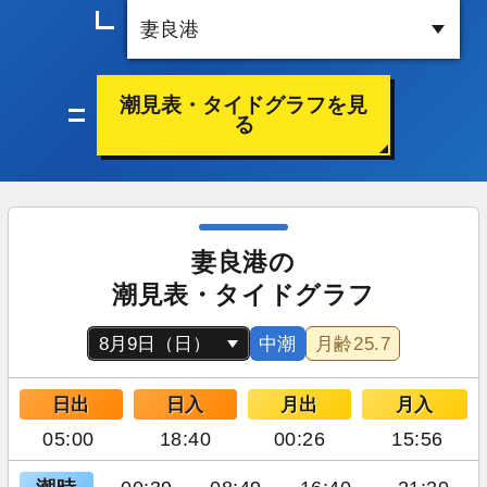
潮見表・タイドグラフを見
る
妻良港の
潮見表・タイドグラフ
中潮
月齢
25.7
日出
日入
月出
月入
05:00
18:40
00:26
15:56