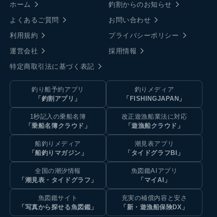
ホーム
釣割からのお知らせ
よくあるご質問
お問い合わせ
利用規約
プライバシーポリシー
運営会社
採用情報
特定商取引法に基づく表記
釣り船予約アプリ
釣りメディア
「釣割アプリ」
「FISHINGJAPAN」
1秒記入の乗船名簿
改正遊漁船業法に対応
「乗船名簿クラウド」
「遊漁船クラウド」
船釣りメディア
潮見表アプリ
「船釣りマガジン」
「タイドグラフBI」
全国の潮汐情報
魚図鑑AIアプリ
「潮見表・タイドグラフ」
「マイAI」
魚図鑑サイト
充実の補償内容と安さ
「写真から探せる魚図鑑」
「新・遊漁船保険DX」