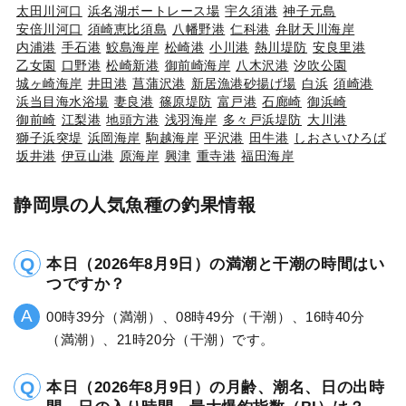
太田川河口
浜名湖ボートレース場
宇久須港
神子元島
安倍川河口
須崎恵比須島
八幡野港
仁科港
弁財天川海岸
内浦港
手石港
鮫島海岸
松崎港
小川港
熱川堤防
安良里港
乙女園
口野港
松崎新港
御前崎海岸
八木沢港
汐吹公園
城ヶ崎海岸
井田港
菖蒲沢港
新居漁港砂揚げ場
白浜
須崎港
浜当目海水浴場
妻良港
篠原堤防
富戸港
石廊崎
御浜崎
御前崎
江梨港
地頭方港
浅羽海岸
多々戸浜堤防
大川港
獅子浜突堤
浜岡海岸
駒越海岸
平沢港
田牛港
しおさいひろば
坂井港
伊豆山港
原海岸
興津
重寺港
福田海岸
静岡県の人気魚種の釣果情報
本日（2026年8月9日）の満潮と干潮の時間はい
つですか？
00時39分（満潮）、08時49分（干潮）、16時40分
（満潮）、21時20分（干潮）です。
本日（2026年8月9日）の月齢、潮名、日の出時