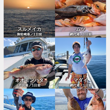
スルメイカ
ムツ
1
1
御前崎港／
日前
網代港／
日前
オオモンハタ
マダイ
1
1
戸田港／
日前
網代港／
日前