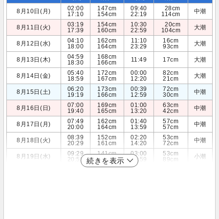
02:00
147cm
09:40
28cm
8月10日(月)
中潮
17:10
154cm
22:19
114cm
03:19
154cm
10:30
20cm
8月11日(火)
大潮
17:39
160cm
22:59
104cm
04:10
162cm
11:10
16cm
8月12日(水)
大潮
18:00
164cm
23:29
93cm
04:59
168cm
8月13日(木)
11:49
17cm
大潮
18:30
166cm
05:40
172cm
00:00
82cm
8月14日(金)
大潮
18:59
167cm
12:20
21cm
06:20
173cm
00:39
72cm
8月15日(土)
中潮
19:19
166cm
12:59
30cm
07:00
169cm
01:00
63cm
8月16日(日)
中潮
19:40
165cm
13:20
42cm
07:49
162cm
01:40
57cm
8月17日(月)
中潮
20:00
164cm
13:59
57cm
08:39
152cm
02:20
53cm
8月18日(火)
中潮
20:29
161cm
14:20
72cm
09:29
141cm
03:00
53cm
8月19日(水)
小潮
20:59
158cm
14:59
89cm
続きを表示