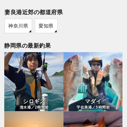
妻良港近郊の都道府県
神奈川県
愛知県
静岡県の最新釣果
シロギス
マダイ
2
5
清水港／
時間前
宇佐美港／
時間前