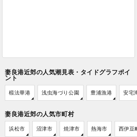
妻良港近郊の人気潮見表・タイドグラフポイ
ント
椴法華港
浅虫海づり公園
豊浦漁港
安宅
妻良港近郊の人気市町村
浜松市
沼津市
焼津市
熱海市
西伊豆