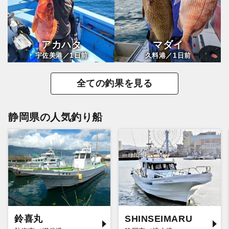
アカハタ
マダイ
1
1
宇佐美港／
日前
久料港／
日前
全ての釣果を見る
静岡県の人気釣り船
鈴喜丸
SHINSEIMARU