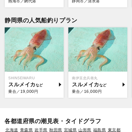
熱海市／網代港
静岡市／清水港
静岡県の人気船釣りプラン
SHINSEIMARU
南伊豆忠兵衛丸
スルメイカ
スルメイカ
19,000
16,000
乗合／
円
乗合／
円
各都道府県の潮見表・タイドグラフ
北海道
青森県
岩手県
秋田県
宮城県
山形県
福島県
東京都