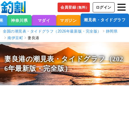
会員登録
ログイン
（無料）
潮見表・タイドグラフ
果
神奈川県
マダイ
マガジン
全国の潮見表・タイドグラフ（2026年最新版・完全版）
静岡県
南伊豆町
妻良港
妻良港の潮見表
・タイドグラフ（202
6年最新版・完全版）