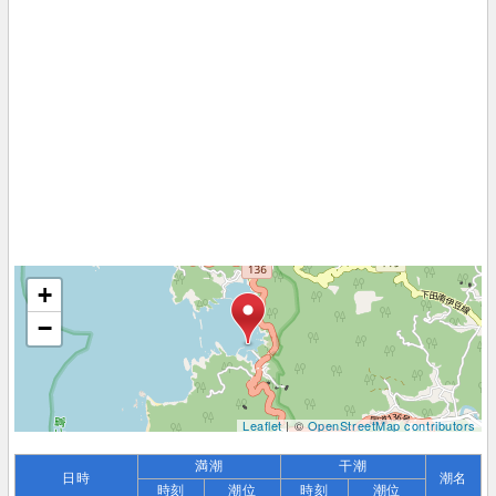
+
−
Leaflet
| ©
OpenStreetMap contributors
満潮
干潮
日時
潮名
時刻
潮位
時刻
潮位