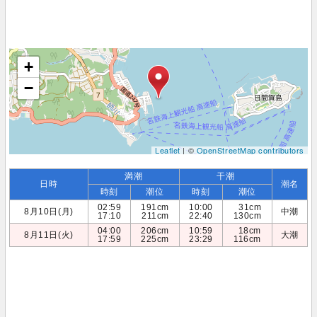
+
−
Leaflet
| ©
OpenStreetMap contributors
満潮
干潮
日時
潮名
時刻
潮位
時刻
潮位
02:59
191cm
10:00
31cm
8月10日(月)
中潮
17:10
211cm
22:40
130cm
04:00
206cm
10:59
18cm
8月11日(火)
大潮
17:59
225cm
23:29
116cm