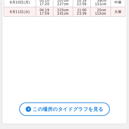
03:10
207cm
10:19
39cm
8月10日(月)
中潮
17:20
227cm
22:59
131cm
04:19
223cm
11:00
23cm
8月11日(火)
大潮
17:59
241cm
23:39
113cm
この場所のタイドグラフを見る