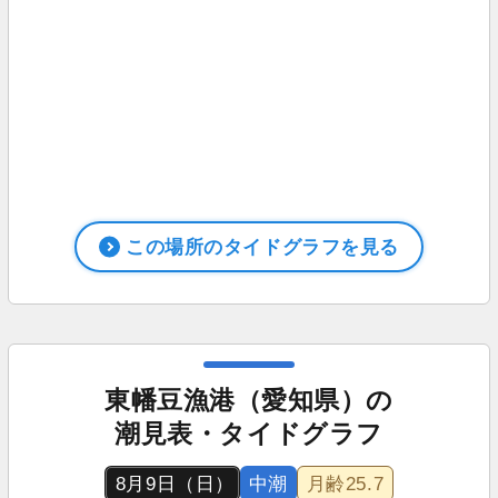
この場所のタイドグラフを見る
東幡豆漁港（愛知県）の
潮見表・タイドグラフ
8月9日（日）
中潮
月齢
25.7