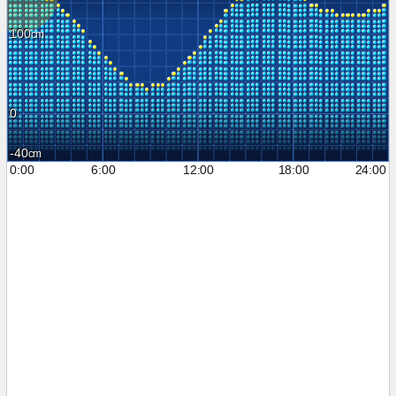
100
0
-40
0:00
6:00
12:00
18:00
24:00