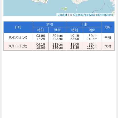
Leaflet
| ©
OpenStreetMap contributors
満潮
干潮
日時
潮名
時刻
潮位
時刻
潮位
03:00
201cm
10:19
50cm
8月10日(月)
中潮
17:29
223cm
23:00
141cm
04:19
213cm
11:00
36cm
8月11日(火)
大潮
18:00
236cm
23:39
125cm