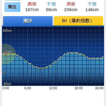
満潮
干潮
満潮
干潮
潮位
197cm
59cm
209cm
148cm
潮汐
BI（爆釣指数）
400
200
0
-80
0:00
6:00
12:00
18:00
24:00