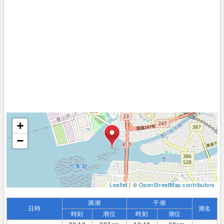
+
−
Leaflet
| ©
OpenStreetMap contributors
満潮
干潮
日時
潮名
時刻
潮位
時刻
潮位