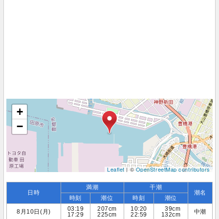
+
−
Leaflet
| ©
OpenStreetMap contributors
満潮
干潮
日時
潮名
時刻
潮位
時刻
潮位
03:19
207cm
10:20
39cm
8月10日(月)
中潮
17:29
225cm
22:59
132cm