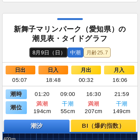
新舞子マリンパーク（愛知県）の
潮見表・タイドグラフ
8月9日（日）
中潮
月齢
25.7
日出
日入
月出
月入
05:07
18:48
00:32
16:06
潮時
01:20
09:00
16:30
21:59
満潮
干潮
満潮
干潮
潮位
194cm
55cm
207cm
149cm
潮汐
BI（爆釣指数）
400