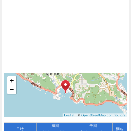
+
−
Leaflet
| ©
OpenStreetMap contributors
満潮
干潮
日時
潮名