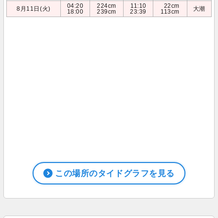
04:20
224cm
11:10
22cm
8月11日(火)
大潮
18:00
239cm
23:39
113cm
この場所のタイドグラフを見る