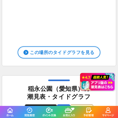
この場所のタイドグラフを見る
稲永公園（愛知県）の
潮見表・タイドグラフ
8月9日（日）
中潮
月齢
25.7