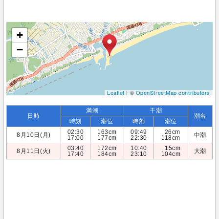
+
−
Leaflet
| ©
OpenStreetMap contributors
満潮
干潮
日時
潮名
時刻
潮位
時刻
潮位
02:30
163cm
09:49
26cm
8月10日(月)
中潮
17:00
177cm
22:30
118cm
03:40
172cm
10:40
15cm
8月11日(火)
大潮
17:40
184cm
23:10
104cm