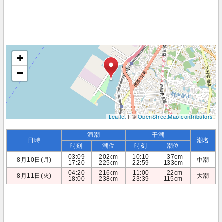
+
−
Leaflet
| ©
OpenStreetMap contributors
満潮
干潮
日時
潮名
時刻
潮位
時刻
潮位
03:09
202cm
10:10
37cm
8月10日(月)
中潮
17:20
225cm
22:59
133cm
04:20
216cm
11:00
22cm
8月11日(火)
大潮
18:00
238cm
23:39
115cm