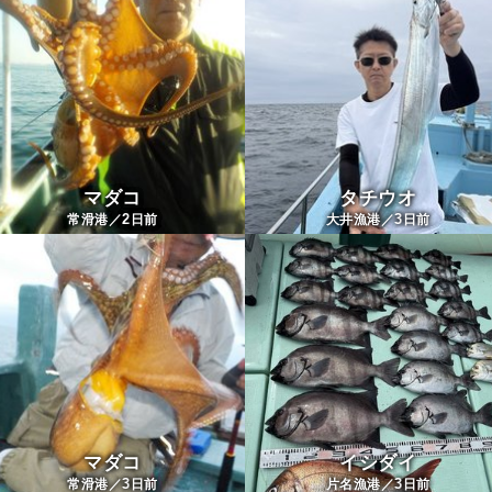
マダコ
タチウオ
2
3
常滑港／
日前
大井漁港／
日前
マダコ
イシダイ
3
3
常滑港／
日前
片名漁港／
日前