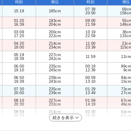
時刻
潮位
時刻
潮位
07:39
69c
15:19
185cm
20:00
158c
01:20
193cm
09:00
55c
16:39
204cm
21:59
149c
03:09
200cm
10:19
38c
17:20
222cm
22:59
133c
04:20
214cm
11:00
22c
18:00
234cm
23:39
115c
05:19
227cm
11:59
12cm
18:39
242cm
06:00
235cm
00:19
99cm
19:10
245cm
12:39
9cm
06:50
238cm
00:59
84cm
19:39
243cm
13:10
15cm
07:30
235cm
01:29
73cm
20:00
239cm
13:49
27cm
08:10
227cm
01:59
67cm
20:30
232cm
14:19
46cm
08:59
214cm
02:30
64cm
20:59
224cm
14:40
67cm
続きを表示