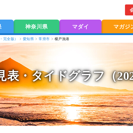
果
神奈川県
マダイ
マガジ
版・完全版）
愛知県
常滑市
榎戸漁港
見表
・タイドグラフ（20