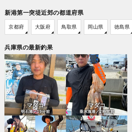
新港第一突堤近郊の都道府県
京都府
大阪府
鳥取県
岡山県
徳島県
兵庫県の最新釣果
マダコ
マダコ
19
2
明石港／
分前
垂水漁港／
時間前