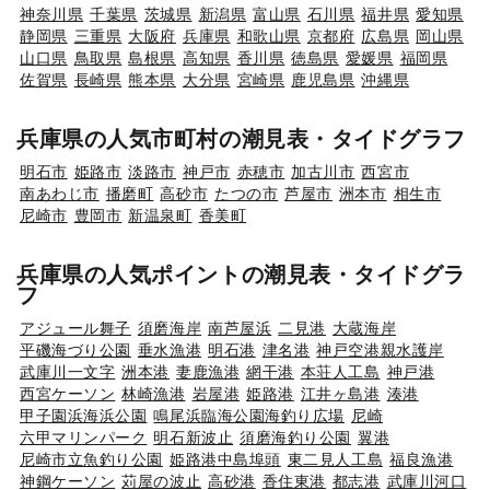
神奈川県
千葉県
茨城県
新潟県
富山県
石川県
福井県
愛知県
静岡県
三重県
大阪府
兵庫県
和歌山県
京都府
広島県
岡山県
山口県
鳥取県
島根県
高知県
香川県
徳島県
愛媛県
福岡県
佐賀県
長崎県
熊本県
大分県
宮崎県
鹿児島県
沖縄県
兵庫県の人気市町村の潮見表・タイドグラフ
明石市
姫路市
淡路市
神戸市
赤穂市
加古川市
西宮市
南あわじ市
播磨町
高砂市
たつの市
芦屋市
洲本市
相生市
尼崎市
豊岡市
新温泉町
香美町
兵庫県の人気ポイントの潮見表・タイドグラ
フ
アジュール舞子
須磨海岸
南芦屋浜
二見港
大蔵海岸
平磯海づり公園
垂水漁港
明石港
津名港
神戸空港親水護岸
武庫川一文字
洲本港
妻鹿漁港
網干港
本荘人工島
神戸港
西宮ケーソン
林崎漁港
岩屋港
姫路港
江井ヶ島港
湊港
甲子園浜海浜公園
鳴尾浜臨海公園海釣り広場
尼崎
六甲マリンパーク
明石新波止
須磨海釣り公園
翼港
尼崎市立魚釣り公園
姫路港中島埠頭
東二見人工島
福良漁港
神鋼ケーソン
苅屋の波止
高砂港
香住東港
都志港
武庫川河口