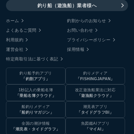
釣り船（遊漁船）業者様へ
ホーム
釣割からのお知らせ
よくあるご質問
お問い合わせ
利用規約
プライバシーポリシー
運営会社
採用情報
特定商取引法に基づく表記
釣り船予約アプリ
釣りメディア
「釣割アプリ」
「FISHINGJAPAN」
1秒記入の乗船名簿
改正遊漁船業法に対応
「乗船名簿クラウド」
「遊漁船クラウド」
船釣りメディア
潮見表アプリ
「船釣りマガジン」
「タイドグラフBI」
全国の潮汐情報
魚図鑑AIアプリ
「潮見表・タイドグラフ」
「マイAI」