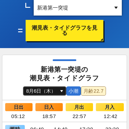
潮見表・タイドグラフを見
る
新港第一突堤の
潮見表・タイドグラフ
小潮
月齢
22.7
日出
日入
月出
月入
05:12
18:57
22:57
12:42