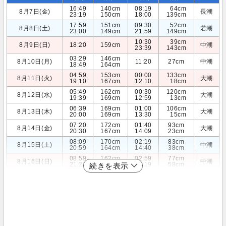
16:49
140cm
08:19
64cm
8月7日(金)
長潮
23:19
150cm
18:00
139cm
17:59
151cm
09:30
52cm
8月8日(土)
若潮
23:00
149cm
21:59
149cm
10:30
39cm
8月9日(日)
18:20
159cm
中潮
23:39
143cm
03:29
146cm
8月10日(月)
11:20
27cm
中潮
18:49
164cm
04:59
153cm
00:00
133cm
8月11日(火)
大潮
19:10
167cm
12:10
18cm
05:49
162cm
00:30
120cm
8月12日(水)
大潮
19:39
169cm
12:59
13cm
06:39
169cm
01:00
106cm
8月13日(木)
大潮
20:00
169cm
13:30
15cm
07:20
172cm
01:40
93cm
8月14日(金)
大潮
20:30
167cm
14:09
23cm
08:09
170cm
02:19
83cm
8月15日(土)
中潮
20:59
164cm
14:40
38cm
08:59
162cm
02:59
77cm
8月16日(日)
中潮
21:20
160cm
15:19
58cm
続きを表示