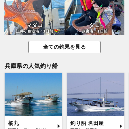
マダコ
タコ
1
1
江井ヶ島漁港／
日前
須磨港／
日前
全ての釣果を見る
兵庫県の人気釣り船
橘丸
釣り船 名田屋