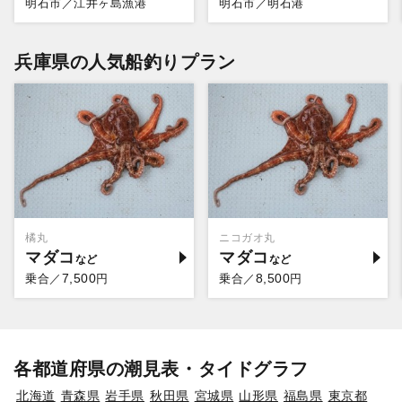
明石市／江井ヶ島漁港
明石市／明石港
兵庫県の人気船釣りプラン
橘丸
ニコガオ丸
マダコ
マダコ
7,500
8,500
乗合／
円
乗合／
円
各都道府県の潮見表・タイドグラフ
北海道
青森県
岩手県
秋田県
宮城県
山形県
福島県
東京都