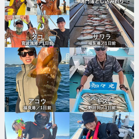
タコ
サワラ
1
1
育波漁港／
日前
福良港／
日前
アコウ
キス
1
1
福良港／
日前
野田川／
日前