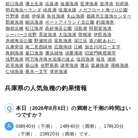
炬口漁港
灘土生港
浜坂港
仮屋漁港
室津漁港
室津港
別府港
明石海浜ベランダ
由良港
塩屋水路
メガフロート海づり公園
竹野港
赤穂
伊保港
魚住漁港
丸山漁港
姫路市立遊漁センター
郡家漁港
鰯浜漁港
ポートアイランド北公園
釣堀海恵
御前浜橋
松江海岸
高砂海浜公園
沼島港
阿那賀漁港
シーパーク佐野
育波漁港
大塩漁港
曽根港
伊毘漁港
赤穂海浜公園
野瀬埠頭
富島漁港
深江浜
道の駅あわじ
兵庫突堤
南二見西緑地
広畑埠頭
江崎
加古川河口一文字
鳥飼漁港
釜口漁港
灘浜緑地
須磨浦港
旧波門崎燈籠堂
浅野漁港
阿万海岸海水浴場の波止
塩田漁港
福良
浦港
岩見漁港
柴山港
佐野新島
諸寄漁港
灘浜
坂越漁港
尾崎漁港
仁頃漁港
垂水一文字
津井漁港
兵庫県の人気魚種の釣果情報
本日（2026年8月6日）の満潮と干潮の時間はい
つですか？
06時40分（干潮）、14時40分（満潮）、17時20分
（干潮）、23時20分（満潮）です。