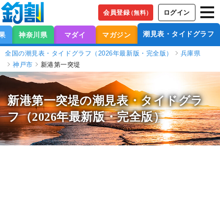
会員登録
ログイン
（無料）
潮見表・タイドグラフ
果
神奈川県
マダイ
マガジン
全国の潮見表・タイドグラフ（2026年最新版・完全版）
兵庫県
神戸市
新港第一突堤
新港第一突堤の潮見表
・タイドグラ
フ（2026年最新版・完全版）