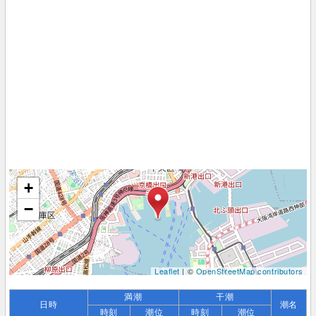
+
−
Leaflet
| ©
OpenStreetMap contributors
満潮
干潮
日時
潮名
時刻
潮位
時刻
潮位