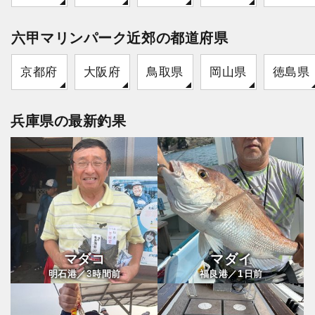
六甲マリンパーク近郊の都道府県
京都府
大阪府
鳥取県
岡山県
徳島県
兵庫県の最新釣果
マダコ
マダイ
3
1
明石港／
時間前
福良港／
日前