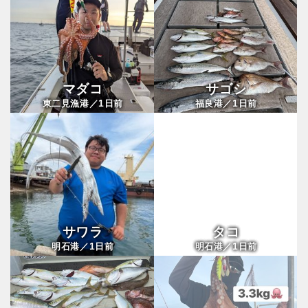
マダコ
サゴシ
1
1
東二見漁港／
日前
福良港／
日前
サワラ
タコ
1
1
明石港／
日前
明石港／
日前