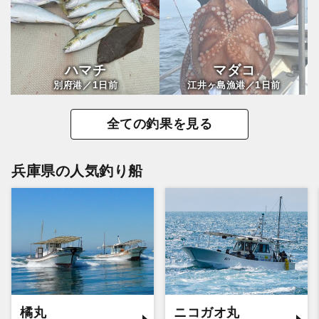
ハマチ
マダコ
1
1
別府港／
日前
江井ヶ島漁港／
日前
全ての釣果を見る
兵庫県の人気釣り船
橘丸
ニコガオ丸