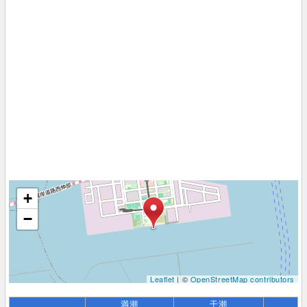
+
−
Leaflet
| ©
OpenStreetMap contributors
満潮
干潮