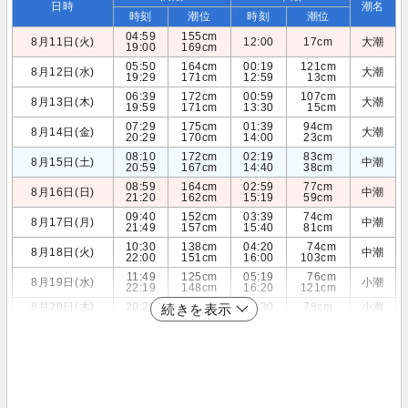
日時
潮名
時刻
潮位
時刻
潮位
04:59
155cm
8月11日(火)
12:00
17cm
大潮
19:00
169cm
05:50
164cm
00:19
121cm
8月12日(水)
大潮
19:29
171cm
12:59
13cm
06:39
172cm
00:59
107cm
8月13日(木)
大潮
19:59
171cm
13:30
15cm
07:29
175cm
01:39
94cm
8月14日(金)
大潮
20:29
170cm
14:00
23cm
08:10
172cm
02:19
83cm
8月15日(土)
中潮
20:59
167cm
14:40
38cm
08:59
164cm
02:59
77cm
8月16日(日)
中潮
21:20
162cm
15:19
59cm
09:40
152cm
03:39
74cm
8月17日(月)
中潮
21:49
157cm
15:40
81cm
10:30
138cm
04:20
74cm
8月18日(火)
中潮
22:00
151cm
16:00
103cm
11:49
125cm
05:19
76cm
8月19日(水)
小潮
22:19
148cm
16:20
121cm
8月20日(木)
20:29
149cm
07:30
78cm
小潮
続きを表示