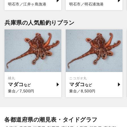
明石市／江井ヶ島漁港
明石市／明石浦漁港
兵庫県の人気船釣りプラン
橘丸
ニコガオ丸
マダコ
マダコ
7,500
8,500
乗合／
円
乗合／
円
各都道府県の潮見表・タイドグラフ