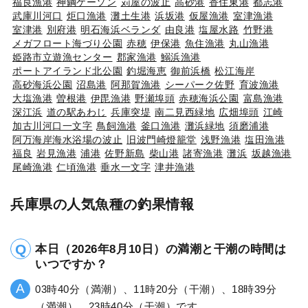
福良漁港
神鋼ケーソン
苅屋の波止
高砂港
香住東港
都志港
武庫川河口
炬口漁港
灘土生港
浜坂港
仮屋漁港
室津漁港
室津港
別府港
明石海浜ベランダ
由良港
塩屋水路
竹野港
メガフロート海づり公園
赤穂
伊保港
魚住漁港
丸山漁港
姫路市立遊漁センター
郡家漁港
鰯浜漁港
ポートアイランド北公園
釣堀海恵
御前浜橋
松江海岸
高砂海浜公園
沼島港
阿那賀漁港
シーパーク佐野
育波漁港
大塩漁港
曽根港
伊毘漁港
野瀬埠頭
赤穂海浜公園
富島漁港
深江浜
道の駅あわじ
兵庫突堤
南二見西緑地
広畑埠頭
江崎
加古川河口一文字
鳥飼漁港
釜口漁港
灘浜緑地
須磨浦港
阿万海岸海水浴場の波止
旧波門崎燈籠堂
浅野漁港
塩田漁港
福良
岩見漁港
浦港
佐野新島
柴山港
諸寄漁港
灘浜
坂越漁港
尾崎漁港
仁頃漁港
垂水一文字
津井漁港
兵庫県の人気魚種の釣果情報
本日（2026年8月10日）の満潮と干潮の時間は
いつですか？
03時40分（満潮）、11時20分（干潮）、18時39分
（満潮）、23時40分（干潮）です。