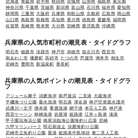
北海道
青森県
岩手県
秋田県
宮城県
山形県
福島県
東京都
神奈川県
千葉県
茨城県
新潟県
富山県
石川県
福井県
愛知県
静岡県
三重県
大阪府
兵庫県
和歌山県
京都府
広島県
岡山県
山口県
鳥取県
島根県
高知県
香川県
徳島県
愛媛県
福岡県
佐賀県
長崎県
熊本県
大分県
宮崎県
鹿児島県
沖縄県
兵庫県の人気市町村の潮見表・タイドグラフ
明石市
姫路市
淡路市
神戸市
赤穂市
加古川市
西宮市
南あわじ市
播磨町
高砂市
たつの市
芦屋市
洲本市
相生市
尼崎市
豊岡市
新温泉町
香美町
兵庫県の人気ポイントの潮見表・タイドグラ
フ
アジュール舞子
須磨海岸
南芦屋浜
二見港
大蔵海岸
平磯海づり公園
垂水漁港
明石港
津名港
神戸空港親水護岸
武庫川一文字
洲本港
妻鹿漁港
網干港
本荘人工島
神戸港
西宮ケーソン
林崎漁港
岩屋港
姫路港
江井ヶ島港
湊港
甲子園浜海浜公園
鳴尾浜臨海公園海釣り広場
尼崎
六甲マリンパーク
明石新波止
須磨海釣り公園
尼崎市立魚釣り公園
翼港
姫路港中島埠頭
東二見人工島