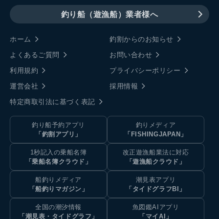
釣り船（遊漁船）業者様へ
ホーム
釣割からのお知らせ
よくあるご質問
お問い合わせ
利用規約
プライバシーポリシー
運営会社
採用情報
特定商取引法に基づく表記
釣り船予約アプリ
釣りメディア
「釣割アプリ」
「FISHINGJAPAN」
1秒記入の乗船名簿
改正遊漁船業法に対応
「乗船名簿クラウド」
「遊漁船クラウド」
船釣りメディア
潮見表アプリ
「船釣りマガジン」
「タイドグラフBI」
全国の潮汐情報
魚図鑑AIアプリ
「潮見表・タイドグラフ」
「マイAI」