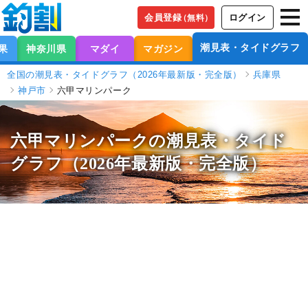
会員登録
ログイン
（無料）
潮見表・タイドグラフ
果
神奈川県
マダイ
マガジン
全国の潮見表・タイドグラフ（2026年最新版・完全版）
兵庫県
神戸市
六甲マリンパーク
六甲マリンパークの潮見表
・タイド
グラフ（2026年最新版・完全版）