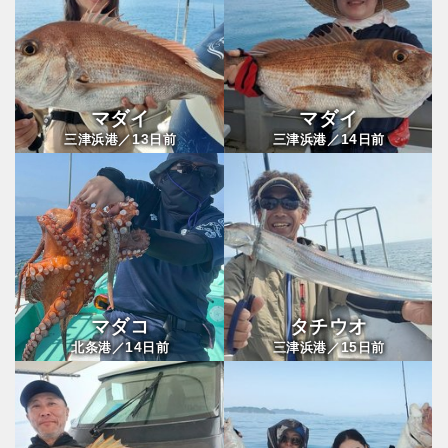
マダイ
マダイ
13
14
三津浜港／
日前
三津浜港／
日前
マダコ
タチウオ
14
15
北条港／
日前
三津浜港／
日前