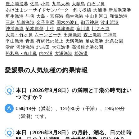
豊之浦漁港
佐島
小島
九島大橋
大猿島
白石ノ鼻
あけはまシーサイドサンパーク・釣り桟橋
大浦港
新居浜東港
垣生漁港
与侈
大島・宮窪港
櫛生漁港
中山川河口
和気漁港
三島
船越漁港
金子岸壁
周木の波止
御五神島
波止浜港
沖浦漁港
菊本岸壁
土生
鳥津漁港
寒川港
川之石港
大島・竹ヶ鼻
ムーンビーチ
出海漁港
森上漁港
二神島
平山漁港
青島
有網代の波止
天満漁港
足成漁港
北条公園
堂崎
沢津漁港
北吉田
大江漁港
高浜観光港公園
怒和島・丸山鼻
内の浦
大浦漁港
松漁港
愛媛県の人気魚種の釣果情報
本日（2026年8月8日）の満潮と干潮の時間はい
つですか？
05時19分（満潮）、12時30分（干潮）、19時59分
（満潮）です。
本日（2026年8月8日）の月齢、潮名、日の出時