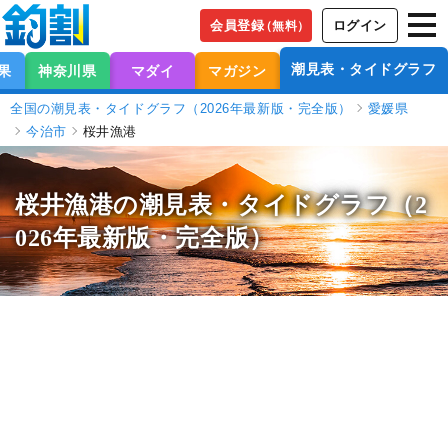
会員登録
ログイン
（無料）
潮見表・タイドグラフ
果
神奈川県
マダイ
マガジン
全国の潮見表・タイドグラフ（2026年最新版・完全版）
愛媛県
今治市
桜井漁港
桜井漁港の潮見表
・タイドグラフ（2
026年最新版・完全版）