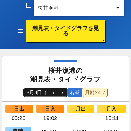
潮見表・タイドグラフを見
る
桜井漁港の
潮見表・タイドグラフ
若潮
月齢
24.7
日出
日入
月出
月入
05:23
19:02
15:11