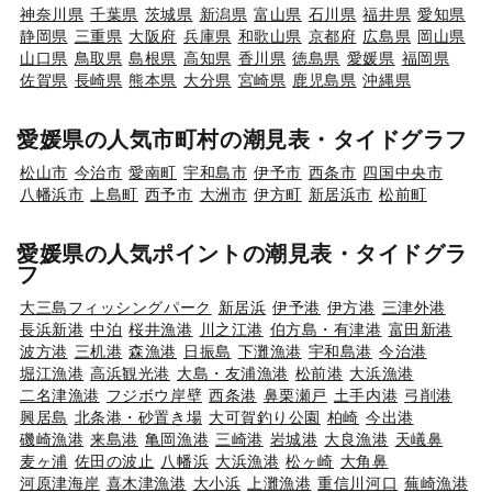
神奈川県
千葉県
茨城県
新潟県
富山県
石川県
福井県
愛知県
静岡県
三重県
大阪府
兵庫県
和歌山県
京都府
広島県
岡山県
山口県
鳥取県
島根県
高知県
香川県
徳島県
愛媛県
福岡県
佐賀県
長崎県
熊本県
大分県
宮崎県
鹿児島県
沖縄県
愛媛県の人気市町村の潮見表・タイドグラフ
松山市
今治市
愛南町
宇和島市
伊予市
西条市
四国中央市
八幡浜市
上島町
西予市
大洲市
伊方町
新居浜市
松前町
愛媛県の人気ポイントの潮見表・タイドグラ
フ
大三島フィッシングパーク
新居浜
伊予港
伊方港
三津外港
長浜新港
中泊
桜井漁港
川之江港
伯方島・有津港
富田新港
波方港
三机港
森漁港
日振島
下灘漁港
宇和島港
今治港
堀江漁港
高浜観光港
大島・友浦漁港
松前港
大浜漁港
二名津漁港
フジボウ岸壁
西条港
鼻栗瀬戸
土手内港
弓削港
興居島
北条港・砂置き場
大可賀釣り公園
柏崎
今出港
磯崎漁港
来島港
亀岡漁港
三崎港
岩城港
大良漁港
天嶬鼻
麦ヶ浦
佐田の波止
八幡浜
大浜漁港
松ヶ崎
大角鼻
河原津海岸
喜木津漁港
大小浜
上灘漁港
重信川河口
蕪崎漁港