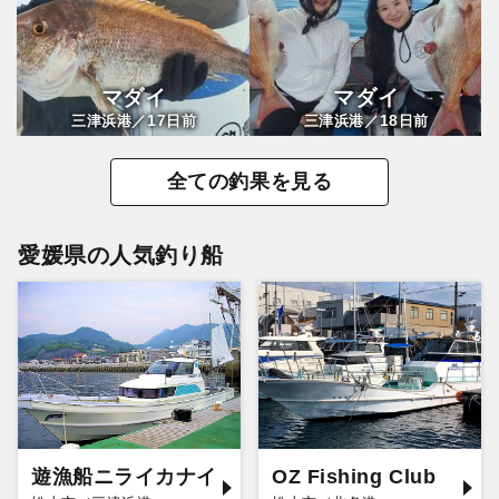
マダイ
マダイ
17
18
三津浜港／
日前
三津浜港／
日前
全ての釣果を見る
愛媛県の人気釣り船
遊漁船ニライカナイ
OZ Fishing Club