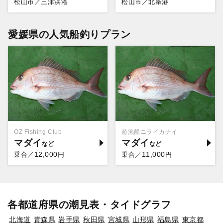
松山市／三津浜港
松山市／北条港
愛媛県の人気船釣りプラン
OZ Fishing Club
遊漁船ニライカナイ
マダイ
マダイ
12,000
11,000
乗合／
円
乗合／
円
各都道府県の潮見表・タイドグラフ
北海道
青森県
岩手県
秋田県
宮城県
山形県
福島県
東京都