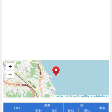
+
−
Leaflet
| ©
OpenStreetMap contributors
満潮
干潮
日時
潮名
時刻
潮位
時刻
潮位