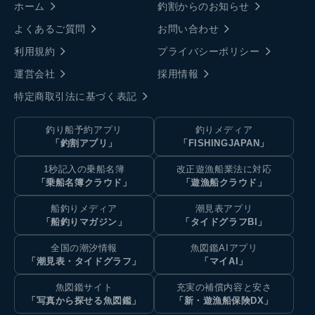
ホーム
釣割からのお知らせ
よくあるご質問
お問い合わせ
利用規約
プライバシーポリシー
運営会社
採用情報
特定商取引法に基づく表記
釣り船予約アプリ
釣りメディア
「釣割アプリ」
「FISHINGJAPAN」
1秒記入の乗船名簿
改正遊漁船業法に対応
「乗船名簿クラウド」
「遊漁船クラウド」
船釣りメディア
潮見表アプリ
「船釣りマガジン」
「タイドグラフBI」
全国の潮汐情報
魚図鑑AIアプリ
「潮見表・タイドグラフ」
「マイAI」
魚図鑑サイト
充実の補償内容と安さ
「写真から探せる魚図鑑」
「新・遊漁船保険DX」