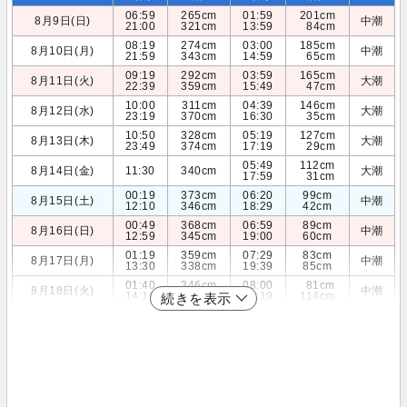
06:59
265cm
01:59
201cm
8月9日(日)
中潮
21:00
321cm
13:59
84cm
08:19
274cm
03:00
185cm
8月10日(月)
中潮
21:59
343cm
14:59
65cm
09:19
292cm
03:59
165cm
8月11日(火)
大潮
22:39
359cm
15:49
47cm
10:00
311cm
04:39
146cm
8月12日(水)
大潮
23:19
370cm
16:30
35cm
10:50
328cm
05:19
127cm
8月13日(木)
大潮
23:49
374cm
17:19
29cm
05:49
112cm
8月14日(金)
11:30
340cm
大潮
17:59
31cm
00:19
373cm
06:20
99cm
8月15日(土)
中潮
12:10
346cm
18:29
42cm
00:49
368cm
06:59
89cm
8月16日(日)
中潮
12:59
345cm
19:00
60cm
01:19
359cm
07:29
83cm
8月17日(月)
中潮
13:30
338cm
19:39
85cm
01:40
346cm
08:00
81cm
8月18日(火)
中潮
14:19
326cm
20:19
114cm
続きを表示