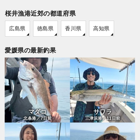
桜井漁港近郊の都道府県
広島県
徳島県
香川県
高知県
愛媛県の最新釣果
マダコ
サワラ
7
11
北条港／
日前
三津浜港／
日前