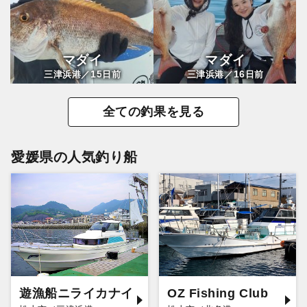
マダイ
マダイ
15
16
三津浜港／
日前
三津浜港／
日前
全ての釣果を見る
愛媛県の人気釣り船
遊漁船ニライカナイ
OZ Fishing Club