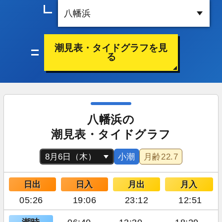
潮見表・タイドグラフを見
る
八幡浜の
潮見表・タイドグラフ
小潮
月齢
22.7
日出
日入
月出
月入
05:26
19:06
23:12
12:51