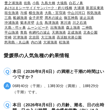
豊之浦漁港
佐島
小島
九島大橋
大猿島
白石ノ鼻
あけはまシーサイドサンパーク・釣り桟橋
大浦港
新居浜東港
垣生漁港
与侈
櫛生漁港
大島・宮窪港
中山川河口
和気漁港
三島
船越漁港
金子岸壁
周木の波止
御五神島
波止浜港
沖浦漁港
菊本岸壁
土生
鳥津漁港
寒川港
川之石港
大島・竹ヶ鼻
ムーンビーチ
出海漁港
森上漁港
二神島
平山漁港
青島
有網代の波止
天満漁港
足成漁港
北条公園
堂崎
沢津漁港
北吉田
大江漁港
高浜観光港公園
怒和島・丸山鼻
内の浦
大浦漁港
松漁港
愛媛県の人気魚種の釣果情報
本日（2026年8月6日）の満潮と干潮の時間はい
つですか？
06時40分（干潮）、13時30分（満潮）、18時29分
（干潮）です。
本日（2026年8月6日）の月齢、潮名、日の出時