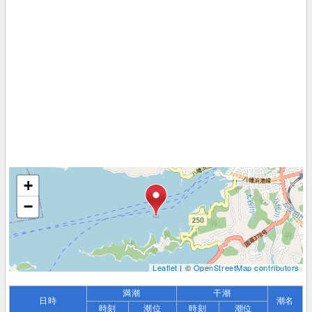
+
−
Leaflet
| ©
OpenStreetMap contributors
満潮
干潮
日時
潮名
時刻
潮位
時刻
潮位