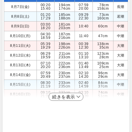
00:20
194cm
07:59
78cm
8月7日(金)
長潮
15:40
174cm
20:00
158cm
01:20
185cm
09:29
73cm
8月8日(土)
若潮
17:29
188cm
22:30
160cm
03:00
181cm
8月9日(日)
10:40
60cm
中潮
18:20
203cm
04:30
187cm
8月10日(月)
11:40
47cm
中潮
18:59
216cm
05:39
198cm
00:39
138cm
8月11日(火)
大潮
19:29
226cm
12:30
35cm
06:29
211cm
01:10
123cm
8月12日(水)
大潮
19:59
233cm
13:10
28cm
07:10
222cm
01:40
109cm
8月13日(木)
大潮
20:20
236cm
13:49
25cm
07:59
230cm
02:10
96cm
8月14日(金)
大潮
20:49
237cm
14:20
29cm
08:30
233cm
02:40
84cm
8月15日(土)
中潮
21:19
235cm
14:59
37cm
09:10
232cm
03:10
74cm
8月16日(日)
中潮
21:39
231cm
15:20
51cm
続きを表示