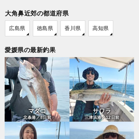
大角鼻近郊の都道府県
広島県
徳島県
香川県
高知県
愛媛県の最新釣果
マダコ
サワラ
8
12
北条港／
日前
三津浜港／
日前