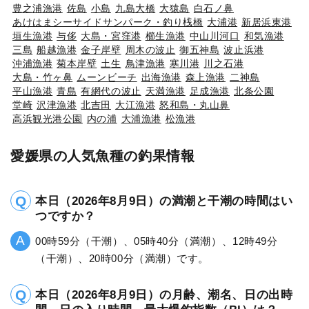
豊之浦漁港
佐島
小島
九島大橋
大猿島
白石ノ鼻
あけはまシーサイドサンパーク・釣り桟橋
大浦港
新居浜東港
垣生漁港
与侈
大島・宮窪港
櫛生漁港
中山川河口
和気漁港
三島
船越漁港
金子岸壁
周木の波止
御五神島
波止浜港
沖浦漁港
菊本岸壁
土生
鳥津漁港
寒川港
川之石港
大島・竹ヶ鼻
ムーンビーチ
出海漁港
森上漁港
二神島
平山漁港
青島
有網代の波止
天満漁港
足成漁港
北条公園
堂崎
沢津漁港
北吉田
大江漁港
怒和島・丸山鼻
高浜観光港公園
内の浦
大浦漁港
松漁港
愛媛県の人気魚種の釣果情報
本日（2026年8月9日）の満潮と干潮の時間はい
つですか？
00時59分（干潮）、05時40分（満潮）、12時49分
（干潮）、20時00分（満潮）です。
本日（2026年8月9日）の月齢、潮名、日の出時