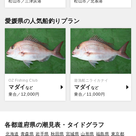
松山市／三津浜港
松山市／北条港
愛媛県の人気船釣りプラン
OZ Fishing Club
遊漁船ニライカナイ
マダイ
マダイ
12,000
11,000
乗合／
円
乗合／
円
各都道府県の潮見表・タイドグラフ
北海道
青森県
岩手県
秋田県
宮城県
山形県
福島県
東京都