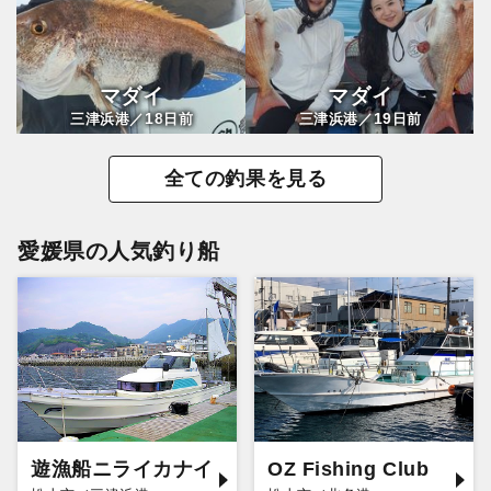
マダイ
マダイ
18
19
三津浜港／
日前
三津浜港／
日前
全ての釣果を見る
愛媛県の人気釣り船
遊漁船ニライカナイ
OZ Fishing Club