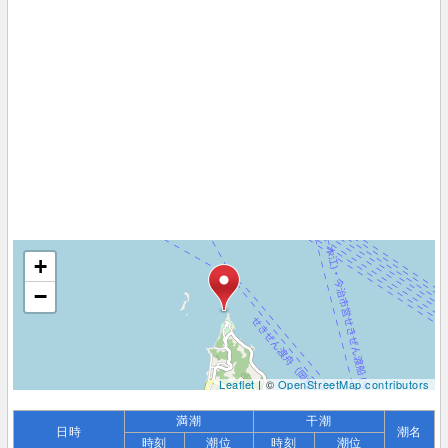
+
−
Leaflet
| ©
OpenStreetMap contributors
満潮
干潮
日時
潮名
時刻
潮位
時刻
潮位