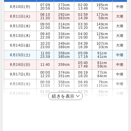
07:09
273cm
02:00
195cm
8月10日(月)
中潮
20:59
343cm
13:49
77cm
08:10
292cm
02:59
172cm
8月11日(火)
大潮
21:30
363cm
14:39
58cm
09:00
314cm
03:30
149cm
8月12日(水)
大潮
22:00
378cm
15:20
42cm
09:40
334cm
04:00
126cm
8月13日(木)
大潮
22:39
387cm
16:00
33cm
10:20
349cm
04:39
107cm
8月14日(金)
大潮
23:00
389cm
16:39
33cm
11:00
358cm
05:09
91cm
8月15日(土)
中潮
23:39
385cm
17:19
41cm
05:40
81cm
8月16日(日)
11:40
359cm
中潮
17:49
59cm
00:00
374cm
06:19
77cm
8月17日(月)
中潮
12:20
351cm
18:20
84cm
00:39
358cm
06:49
79cm
8月18日(火)
中潮
13:00
337cm
19:00
115cm
01:00
338cm
07:29
86cm
8月19日(水)
小潮
13:59
318cm
19:39
149cm
続きを表示