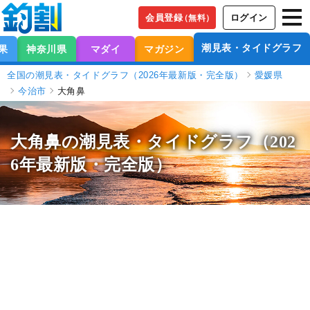
会員登録
ログイン
（無料）
潮見表・タイドグラフ
果
神奈川県
マダイ
マガジン
全国の潮見表・タイドグラフ（2026年最新版・完全版）
愛媛県
今治市
大角鼻
大角鼻の潮見表
・タイドグラフ（202
6年最新版・完全版）