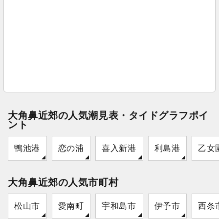
大角鼻近郊の人気潮見表・タイドグラフポイ
ント
鴨池港
恋の浦
喜入新港
利島港
乙女
大角鼻近郊の人気市町村
松山市
愛南町
宇和島市
伊予市
西条