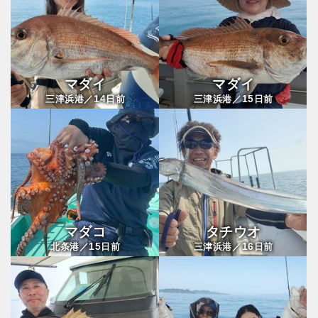
マダイ
マダイ
14
15
三津浜港／
日前
三津浜港／
日前
マダコ
タチウオ
15
16
北条港／
日前
三津浜港／
日前