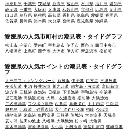
神奈川県
千葉県
茨城県
新潟県
富山県
石川県
福井県
愛知県
静岡県
三重県
大阪府
兵庫県
和歌山県
京都府
広島県
岡山県
山口県
鳥取県
島根県
高知県
香川県
徳島県
愛媛県
福岡県
佐賀県
長崎県
熊本県
大分県
宮崎県
鹿児島県
沖縄県
愛媛県の人気市町村の潮見表・タイドグラフ
松山市
今治市
愛南町
宇和島市
伊予市
西条市
四国中央市
八幡浜市
上島町
西予市
大洲市
伊方町
新居浜市
松前町
愛媛県の人気ポイントの潮見表・タイドグラ
フ
大三島フィッシングパーク
新居浜
伊予港
伊方港
三津外港
長浜新港
中泊
桜井漁港
川之江港
伯方島・有津港
富田新港
波方港
三机港
森漁港
日振島
下灘漁港
宇和島港
今治港
堀江漁港
高浜観光港
大島・友浦漁港
松前港
大浜漁港
二名津漁港
フジボウ岸壁
西条港
鼻栗瀬戸
土手内港
弓削港
興居島
北条港・砂置き場
大可賀釣り公園
柏崎
今出港
磯崎漁港
来島港
亀岡漁港
三崎港
岩城港
大良漁港
天嶬鼻
麦ヶ浦
佐田の波止
八幡浜
大浜漁港
松ヶ崎
大角鼻
喜木津漁港
河原津海岸
大小浜
上灘漁港
重信川河口
蕪崎漁港