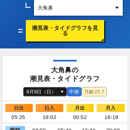
潮見表・タイドグラフを見
る
大角鼻の
潮見表・タイドグラフ
中潮
月齢
25.7
日出
日入
月出
月入
05:25
19:02
00:52
16:19