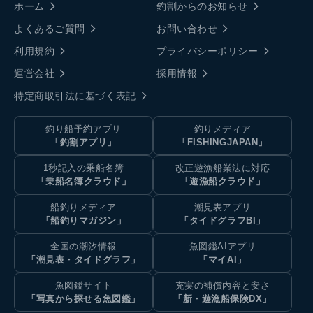
ホーム
釣割からのお知らせ
よくあるご質問
お問い合わせ
利用規約
プライバシーポリシー
運営会社
採用情報
特定商取引法に基づく表記
釣り船予約アプリ
釣りメディア
「釣割アプリ」
「FISHINGJAPAN」
1秒記入の乗船名簿
改正遊漁船業法に対応
「乗船名簿クラウド」
「遊漁船クラウド」
船釣りメディア
潮見表アプリ
「船釣りマガジン」
「タイドグラフBI」
全国の潮汐情報
魚図鑑AIアプリ
「潮見表・タイドグラフ」
「マイAI」
魚図鑑サイト
充実の補償内容と安さ
「写真から探せる魚図鑑」
「新・遊漁船保険DX」