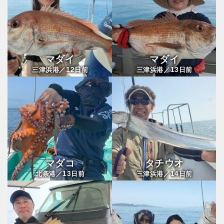
マダイ
マダイ
12
13
三津浜港／
日前
三津浜港／
日前
マダコ
タチウオ
13
14
北条港／
日前
三津浜港／
日前