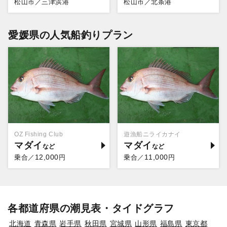
松山市／三津浜港
松山市／北条港
愛媛県の人気船釣りプラン
OZ Fishing Club
遊漁船ニライカナイ
マダイ
マダイ
12,000
11,000
乗合／
円
乗合／
円
各都道府県の潮見表・タイドグラフ
北海道
青森県
岩手県
秋田県
宮城県
山形県
福島県
東京都