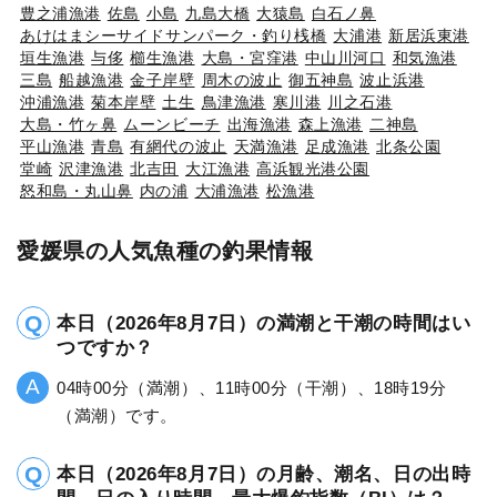
豊之浦漁港
佐島
小島
九島大橋
大猿島
白石ノ鼻
あけはまシーサイドサンパーク・釣り桟橋
大浦港
新居浜東港
垣生漁港
与侈
櫛生漁港
大島・宮窪港
中山川河口
和気漁港
三島
船越漁港
金子岸壁
周木の波止
御五神島
波止浜港
沖浦漁港
菊本岸壁
土生
鳥津漁港
寒川港
川之石港
大島・竹ヶ鼻
ムーンビーチ
出海漁港
森上漁港
二神島
平山漁港
青島
有網代の波止
天満漁港
足成漁港
北条公園
堂崎
沢津漁港
北吉田
大江漁港
高浜観光港公園
怒和島・丸山鼻
内の浦
大浦漁港
松漁港
愛媛県の人気魚種の釣果情報
本日（2026年8月7日）の満潮と干潮の時間はい
つですか？
04時00分（満潮）、11時00分（干潮）、18時19分
（満潮）です。
本日（2026年8月7日）の月齢、潮名、日の出時