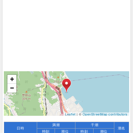
+
−
Leaflet
| ©
OpenStreetMap contributors
満潮
干潮
日時
潮名
時刻
潮位
時刻
潮位