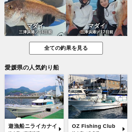
マダイ
マダイ
16
17
三津浜港／
日前
三津浜港／
日前
全ての釣果を見る
愛媛県の人気釣り船
遊漁船ニライカナイ
OZ Fishing Club