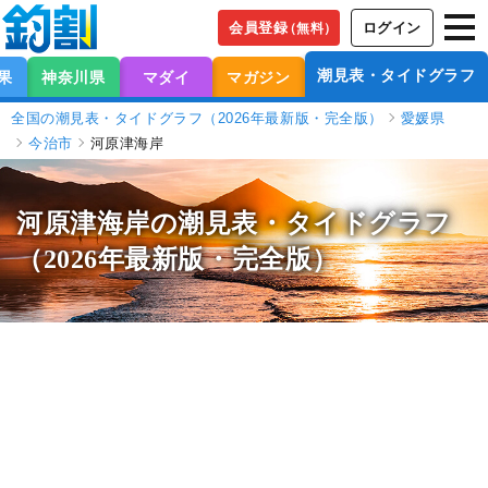
会員登録
ログイン
（無料）
潮見表・タイドグラフ
果
神奈川県
マダイ
マガジン
全国の潮見表・タイドグラフ（2026年最新版・完全版）
愛媛県
今治市
河原津海岸
河原津海岸の潮見表
・タイドグラフ
（2026年最新版・完全版）