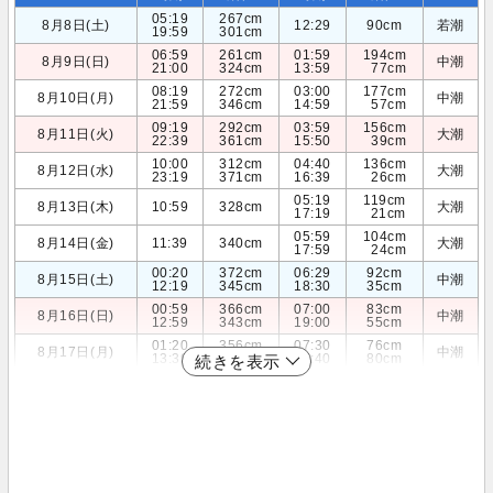
05:19
267cm
8月8日(土)
12:29
90cm
若潮
19:59
301cm
06:59
261cm
01:59
194cm
8月9日(日)
中潮
21:00
324cm
13:59
77cm
08:19
272cm
03:00
177cm
8月10日(月)
中潮
21:59
346cm
14:59
57cm
09:19
292cm
03:59
156cm
8月11日(火)
大潮
22:39
361cm
15:50
39cm
10:00
312cm
04:40
136cm
8月12日(水)
大潮
23:19
371cm
16:39
26cm
05:19
119cm
8月13日(木)
10:59
328cm
大潮
17:19
21cm
05:59
104cm
8月14日(金)
11:39
340cm
大潮
17:59
24cm
00:20
372cm
06:29
92cm
8月15日(土)
中潮
12:19
345cm
18:30
35cm
00:59
366cm
07:00
83cm
8月16日(日)
中潮
12:59
343cm
19:00
55cm
01:20
356cm
07:30
76cm
8月17日(月)
中潮
13:39
336cm
19:40
80cm
続きを表示