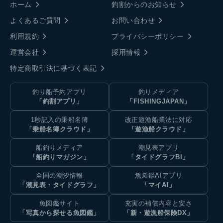
ホーム
釣割からのお知らせ
よくあるご質問
お問い合わせ
利用規約
プライバシーポリシー
運営会社
採用情報
特定商取引法に基づく表記
釣り船予約アプリ
釣りメディア
「釣割アプリ」
「FISHINGJAPAN」
1秒記入の乗船名簿
改正遊漁船業法に対応
「乗船名簿クラウド」
「遊漁船クラウド」
船釣りメディア
潮見表アプリ
「船釣りマガジン」
「タイドグラフBI」
全国の潮汐情報
魚図鑑AIアプリ
「潮見表・タイドグラフ」
「マイAI」
魚図鑑サイト
充実の補償内容と安さ
「写真から探せる魚図鑑」
「新・遊漁船保険DX」