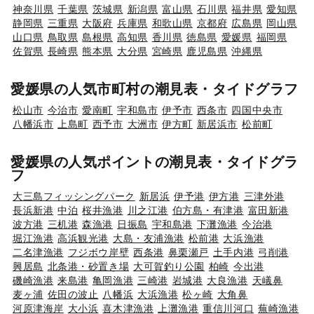
神奈川県
千葉県
茨城県
新潟県
富山県
石川県
福井県
愛知県
静岡県
三重県
大阪府
兵庫県
和歌山県
京都府
広島県
岡山県
山口県
鳥取県
島根県
高知県
香川県
徳島県
愛媛県
福岡県
佐賀県
長崎県
熊本県
大分県
宮崎県
鹿児島県
沖縄県
愛媛県の人気市町村の潮見表・タイドグラフ
松山市
今治市
愛南町
宇和島市
伊予市
西条市
四国中央市
八幡浜市
上島町
西予市
大洲市
伊方町
新居浜市
松前町
愛媛県の人気ポイントの潮見表・タイドグラ
フ
大三島フィッシングパーク
新居浜
伊予港
伊方港
三津外港
長浜新港
中泊
桜井漁港
川之江港
伯方島・有津港
富田新港
波方港
三机港
森漁港
日振島
宇和島港
下灘漁港
今治港
堀江漁港
高浜観光港
大島・友浦漁港
松前港
大浜漁港
二名津漁港
フジボウ岸壁
西条港
鼻栗瀬戸
土手内港
弓削港
興居島
北条港・砂置き場
大可賀釣り公園
柏崎
今出港
磯崎漁港
来島港
亀岡漁港
三崎港
岩城港
大良漁港
天嶬鼻
麦ヶ浦
佐田の波止
八幡浜
大浜漁港
松ヶ崎
大角鼻
河原津海岸
大小浜
喜木津漁港
上灘漁港
重信川河口
蕪崎漁港