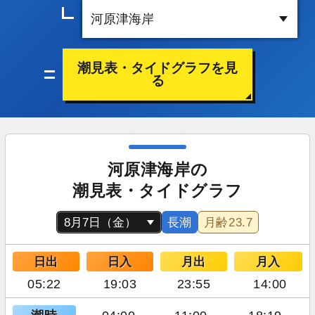
潮見表・タイドグラフを見
る
河原津海岸の
潮見表・タイドグラフ
長潮
月齢
23.7
日出
日入
月出
月入
05:22
19:03
23:55
14:00