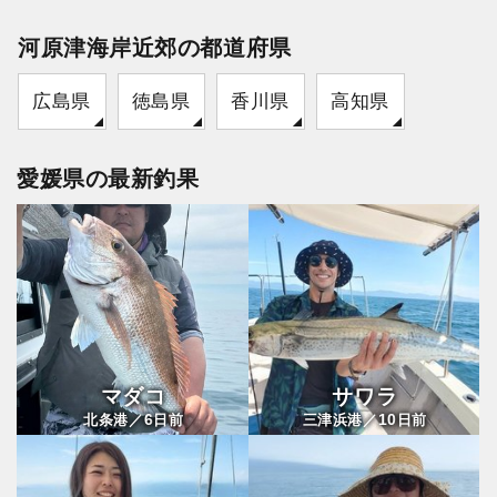
河原津海岸近郊の都道府県
広島県
徳島県
香川県
高知県
愛媛県の最新釣果
マダコ
サワラ
6
10
北条港／
日前
三津浜港／
日前