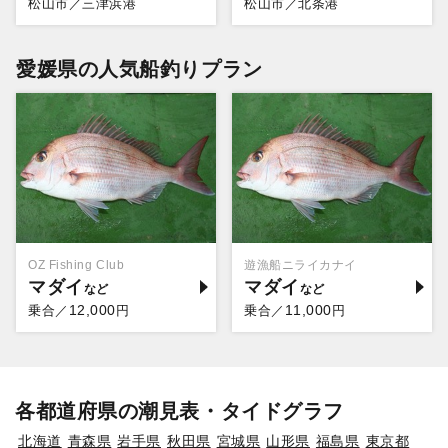
松山市／三津浜港
松山市／北条港
愛媛県の人気船釣りプラン
OZ Fishing Club
遊漁船ニライカナイ
マダイ
マダイ
12,000
11,000
乗合／
円
乗合／
円
各都道府県の潮見表・タイドグラフ
北海道
青森県
岩手県
秋田県
宮城県
山形県
福島県
東京都