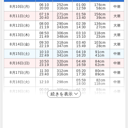
06:10
252cm
01:00
176cm
8月10日(月)
中潮
20:00
316cm
12:59
58cm
07:19
271cm
01:59
156cm
8月11日(火)
大潮
20:40
333cm
13:40
39cm
08:00
290cm
02:39
136cm
8月12日(水)
大潮
21:19
343cm
14:30
27cm
08:50
306cm
03:10
118cm
8月13日(木)
大潮
21:49
348cm
15:10
23cm
09:30
318cm
03:40
103cm
8月14日(金)
大潮
22:19
347cm
15:49
28cm
10:10
322cm
04:19
91cm
8月15日(土)
中潮
22:49
341cm
16:20
41cm
10:50
320cm
04:49
84cm
8月16日(日)
中潮
23:19
330cm
16:59
62cm
11:30
312cm
05:20
80cm
8月17日(月)
中潮
23:40
316cm
17:30
89cm
05:59
82cm
8月18日(火)
12:10
298cm
中潮
18:00
118cm
00:09
300cm
06:30
88cm
8月19日(水)
小潮
13:00
280cm
18:40
149cm
続きを表示