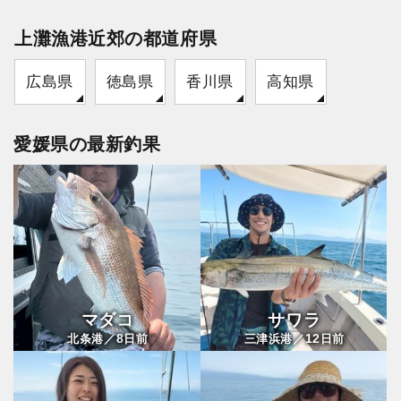
上灘漁港近郊の都道府県
広島県
徳島県
香川県
高知県
愛媛県の最新釣果
マダコ
サワラ
8
12
北条港／
日前
三津浜港／
日前