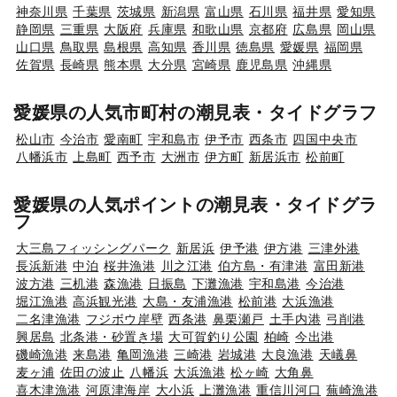
神奈川県
千葉県
茨城県
新潟県
富山県
石川県
福井県
愛知県
静岡県
三重県
大阪府
兵庫県
和歌山県
京都府
広島県
岡山県
山口県
鳥取県
島根県
高知県
香川県
徳島県
愛媛県
福岡県
佐賀県
長崎県
熊本県
大分県
宮崎県
鹿児島県
沖縄県
愛媛県の人気市町村の潮見表・タイドグラフ
松山市
今治市
愛南町
宇和島市
伊予市
西条市
四国中央市
八幡浜市
上島町
西予市
大洲市
伊方町
新居浜市
松前町
愛媛県の人気ポイントの潮見表・タイドグラ
フ
大三島フィッシングパーク
新居浜
伊予港
伊方港
三津外港
長浜新港
中泊
桜井漁港
川之江港
伯方島・有津港
富田新港
波方港
三机港
森漁港
日振島
下灘漁港
宇和島港
今治港
堀江漁港
高浜観光港
大島・友浦漁港
松前港
大浜漁港
二名津漁港
フジボウ岸壁
西条港
鼻栗瀬戸
土手内港
弓削港
興居島
北条港・砂置き場
大可賀釣り公園
柏崎
今出港
磯崎漁港
来島港
亀岡漁港
三崎港
岩城港
大良漁港
天嶬鼻
麦ヶ浦
佐田の波止
八幡浜
大浜漁港
松ヶ崎
大角鼻
喜木津漁港
河原津海岸
大小浜
上灘漁港
重信川河口
蕪崎漁港