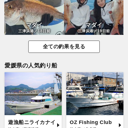
マダイ
マダイ
18
19
三津浜港／
日前
三津浜港／
日前
全ての釣果を見る
愛媛県の人気釣り船
遊漁船ニライカナイ
OZ Fishing Club