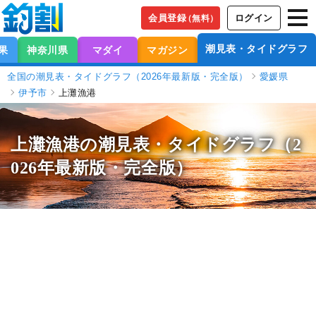
会員登録
ログイン
（無料）
潮見表・タイドグラフ
果
神奈川県
マダイ
マガジン
全国の潮見表・タイドグラフ（2026年最新版・完全版）
愛媛県
伊予市
上灘漁港
上灘漁港の潮見表
・タイドグラフ（2
026年最新版・完全版）