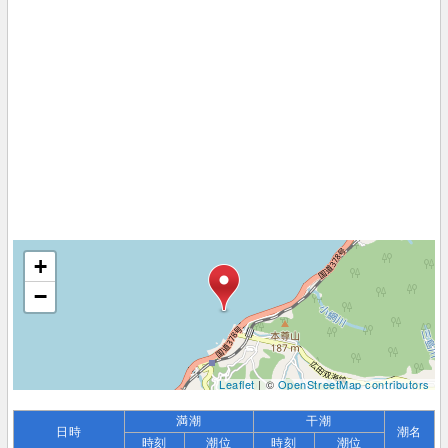
+
−
Leaflet
| ©
OpenStreetMap contributors
満潮
干潮
日時
潮名
時刻
潮位
時刻
潮位