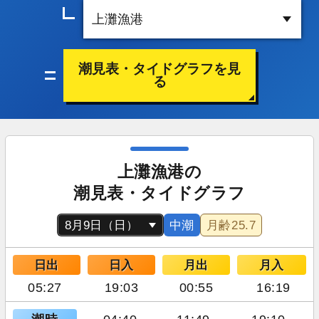
潮見表・タイドグラフを見
る
上灘漁港の
潮見表・タイドグラフ
中潮
月齢
25.7
日出
日入
月出
月入
05:27
19:03
00:55
16:19