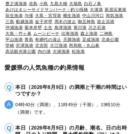
豊之浦漁港
佐島
小島
九島大橋
大猿島
白石ノ鼻
あけはまシーサイドサンパーク・釣り桟橋
大浦港
新居浜東港
垣生漁港
与侈
大島・宮窪港
櫛生漁港
中山川河口
和気漁港
三島
船越漁港
金子岸壁
周木の波止
御五神島
波止浜港
沖浦漁港
菊本岸壁
土生
鳥津漁港
寒川港
川之石港
大島・竹ヶ鼻
ムーンビーチ
出海漁港
森上漁港
二神島
平山漁港
青島
有網代の波止
天満漁港
足成漁港
北条公園
堂崎
沢津漁港
北吉田
大江漁港
怒和島・丸山鼻
高浜観光港公園
内の浦
大浦漁港
松漁港
愛媛県の人気魚種の釣果情報
本日（2026年8月9日）の満潮と干潮の時間はい
つですか？
04時40分（満潮）、11時49分（干潮）、19時10分
（満潮）です。
本日（2026年8月9日）の月齢、潮名、日の出時