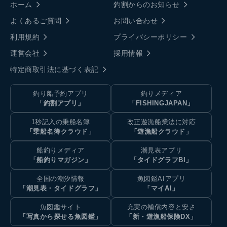
ホーム
釣割からのお知らせ
よくあるご質問
お問い合わせ
利用規約
プライバシーポリシー
運営会社
採用情報
特定商取引法に基づく表記
釣り船予約アプリ
釣りメディア
「釣割アプリ」
「FISHINGJAPAN」
1秒記入の乗船名簿
改正遊漁船業法に対応
「乗船名簿クラウド」
「遊漁船クラウド」
船釣りメディア
潮見表アプリ
「船釣りマガジン」
「タイドグラフBI」
全国の潮汐情報
魚図鑑AIアプリ
「潮見表・タイドグラフ」
「マイAI」
魚図鑑サイト
充実の補償内容と安さ
「写真から探せる魚図鑑」
「新・遊漁船保険DX」