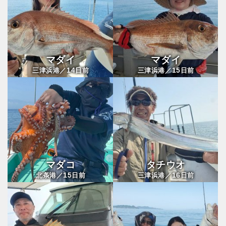
マダイ
マダイ
14
15
三津浜港／
日前
三津浜港／
日前
マダコ
タチウオ
15
16
北条港／
日前
三津浜港／
日前