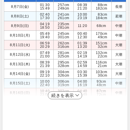
01:30
257cm
08:39
88cm
8月7日(金)
長潮
15:49
249cm
21:20
182cm
02:40
241cm
10:00
83cm
8月8日(土)
若潮
17:30
261cm
23:19
184cm
04:19
235cm
8月9日(日)
11:20
68cm
中潮
18:50
281cm
05:49
245cm
00:40
170cm
8月10日(月)
中潮
19:40
301cm
12:30
49cm
06:59
262cm
01:39
151cm
8月11日(火)
大潮
20:29
316cm
13:20
32cm
07:49
281cm
02:19
132cm
8月12日(水)
大潮
21:00
325cm
14:19
22cm
08:39
295cm
02:59
116cm
8月13日(木)
大潮
21:39
328cm
14:59
21cm
09:19
304cm
03:30
103cm
8月14日(金)
大潮
22:10
326cm
15:39
30cm
10:00
306cm
04:00
93cm
8月15日(土)
中潮
22:40
319cm
16:19
48cm
10:40
302cm
04:40
87cm
8月16日(日)
中潮
23:00
309cm
16:49
72cm
続きを表示