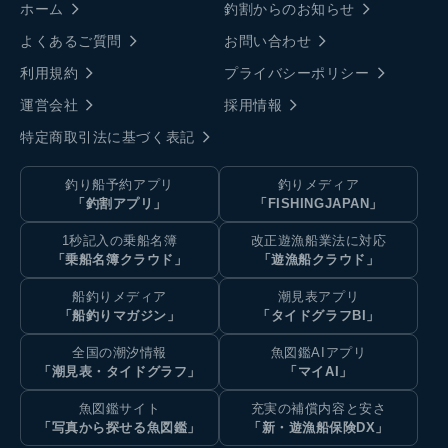
ホーム
釣割からのお知らせ
よくあるご質問
お問い合わせ
利用規約
プライバシーポリシー
運営会社
採用情報
特定商取引法に基づく表記
釣り船予約アプリ
釣りメディア
「釣割アプリ」
「FISHINGJAPAN」
1秒記入の乗船名簿
改正遊漁船業法に対応
「乗船名簿クラウド」
「遊漁船クラウド」
船釣りメディア
潮見表アプリ
「船釣りマガジン」
「タイドグラフBI」
全国の潮汐情報
魚図鑑AIアプリ
「潮見表・タイドグラフ」
「マイAI」
魚図鑑サイト
充実の補償内容と安さ
「写真から探せる魚図鑑」
「新・遊漁船保険DX」