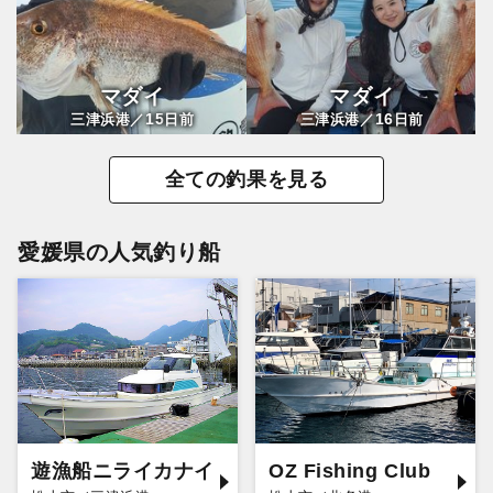
マダイ
マダイ
15
16
三津浜港／
日前
三津浜港／
日前
全ての釣果を見る
愛媛県の人気釣り船
遊漁船ニライカナイ
OZ Fishing Club