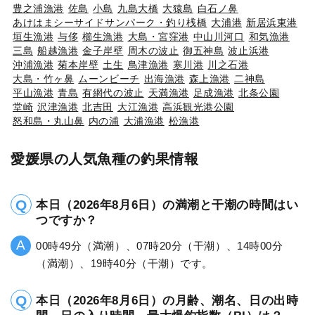
豊之浦漁港
佐島
小島
九島大橋
大猿島
白石ノ鼻
あけはまシーサイドサンパーク・釣り桟橋
大浦港
新居浜東港
垣生漁港
与侈
櫛生漁港
大島・宮窪港
中山川河口
和気漁港
三島
船越漁港
金子岸壁
周木の波止
御五神島
波止浜港
沖浦漁港
菊本岸壁
土生
鳥津漁港
寒川港
川之石港
大島・竹ヶ鼻
ムーンビーチ
出海漁港
森上漁港
二神島
平山漁港
青島
有網代の波止
天満漁港
足成漁港
北条公園
堂崎
沢津漁港
北吉田
大江漁港
高浜観光港公園
怒和島・丸山鼻
内の浦
大浦漁港
松漁港
愛媛県の人気魚種の釣果情報
本日（2026年8月6日）の満潮と干潮の時間はい
つですか？
00時49分（満潮）、07時20分（干潮）、14時00分
（満潮）、19時40分（干潮）です。
本日（2026年8月6日）の月齢、潮名、日の出時