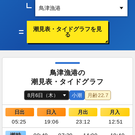
潮見表・タイドグラフを見
る
鳥津漁港の
潮見表・タイドグラフ
小潮
月齢
22.7
日出
日入
月出
月入
05:25
19:06
23:12
12:51