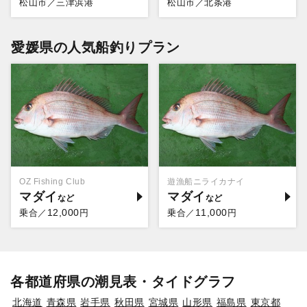
松山市／三津浜港
松山市／北条港
愛媛県の人気船釣りプラン
OZ Fishing Club
遊漁船ニライカナイ
マダイ
マダイ
12,000
11,000
乗合／
円
乗合／
円
各都道府県の潮見表・タイドグラフ
北海道
青森県
岩手県
秋田県
宮城県
山形県
福島県
東京都