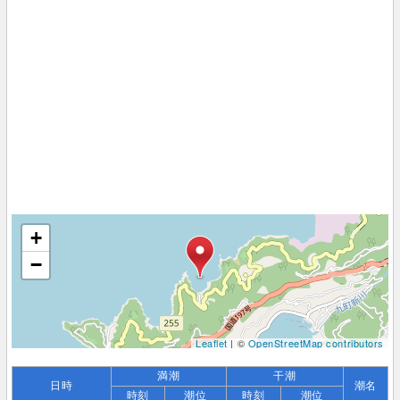
+
−
Leaflet
| ©
OpenStreetMap contributors
満潮
干潮
日時
潮名
時刻
潮位
時刻
潮位