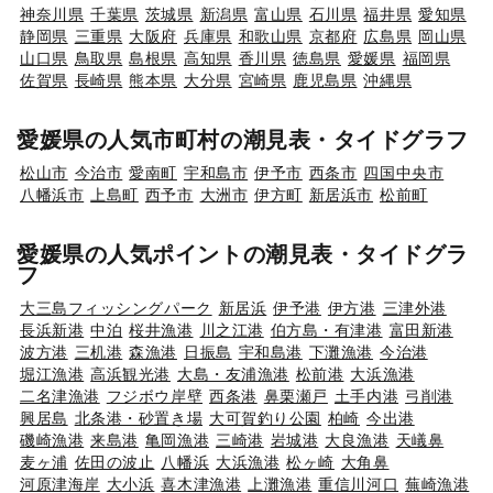
神奈川県
千葉県
茨城県
新潟県
富山県
石川県
福井県
愛知県
静岡県
三重県
大阪府
兵庫県
和歌山県
京都府
広島県
岡山県
山口県
鳥取県
島根県
高知県
香川県
徳島県
愛媛県
福岡県
佐賀県
長崎県
熊本県
大分県
宮崎県
鹿児島県
沖縄県
愛媛県の人気市町村の潮見表・タイドグラフ
松山市
今治市
愛南町
宇和島市
伊予市
西条市
四国中央市
八幡浜市
上島町
西予市
大洲市
伊方町
新居浜市
松前町
愛媛県の人気ポイントの潮見表・タイドグラ
フ
大三島フィッシングパーク
新居浜
伊予港
伊方港
三津外港
長浜新港
中泊
桜井漁港
川之江港
伯方島・有津港
富田新港
波方港
三机港
森漁港
日振島
宇和島港
下灘漁港
今治港
堀江漁港
高浜観光港
大島・友浦漁港
松前港
大浜漁港
二名津漁港
フジボウ岸壁
西条港
鼻栗瀬戸
土手内港
弓削港
興居島
北条港・砂置き場
大可賀釣り公園
柏崎
今出港
磯崎漁港
来島港
亀岡漁港
三崎港
岩城港
大良漁港
天嶬鼻
麦ヶ浦
佐田の波止
八幡浜
大浜漁港
松ヶ崎
大角鼻
河原津海岸
大小浜
喜木津漁港
上灘漁港
重信川河口
蕪崎漁港