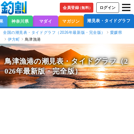
会員登録
ログイン
（無料）
潮見表・タイドグラフ
果
神奈川県
マダイ
マガジン
全国の潮見表・タイドグラフ（2026年最新版・完全版）
愛媛県
伊方町
鳥津漁港
鳥津漁港の潮見表
・タイドグラフ（2
026年最新版・完全版）