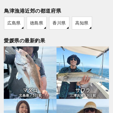
鳥津漁港近郊の都道府県
広島県
徳島県
香川県
高知県
愛媛県の最新釣果
マダコ
サワラ
5
9
北条港／
日前
三津浜港／
日前