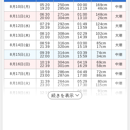
05:20
250cm
00:00
169cm
8月10日(月)
中潮
19:20
285cm
12:19
46cm
06:30
271cm
01:00
148cm
8月11日(火)
大潮
20:00
304cm
13:10
26cm
07:29
292cm
01:49
124cm
8月12日(水)
大潮
20:39
316cm
13:59
13cm
08:10
308cm
02:29
102cm
8月13日(木)
大潮
21:00
322cm
14:39
10cm
08:59
316cm
03:00
85cm
8月14日(金)
大潮
21:39
320cm
15:19
17cm
09:39
314cm
03:39
74cm
8月15日(土)
中潮
22:00
313cm
15:59
34cm
10:19
304cm
04:19
69cm
8月16日(日)
中潮
22:39
301cm
16:29
58cm
10:59
286cm
04:49
72cm
8月17日(月)
中潮
23:00
287cm
17:00
86cm
11:39
264cm
05:29
80cm
8月18日(火)
中潮
23:30
272cm
17:30
115cm
06:00
91cm
8月19日(水)
12:19
241cm
小潮
18:00
143cm
続きを表示