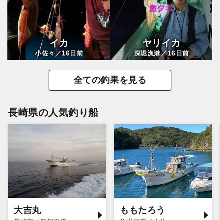
イカ
ヤリイカ
16
16
小佐々／
日前
深堀漁港／
日前
全ての釣果を見る
長崎県の人気釣り船
大吉丸
ももたろう