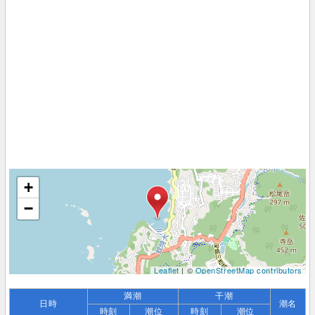
+
−
Leaflet
| ©
OpenStreetMap contributors
満潮
干潮
日時
潮名
時刻
潮位
時刻
潮位