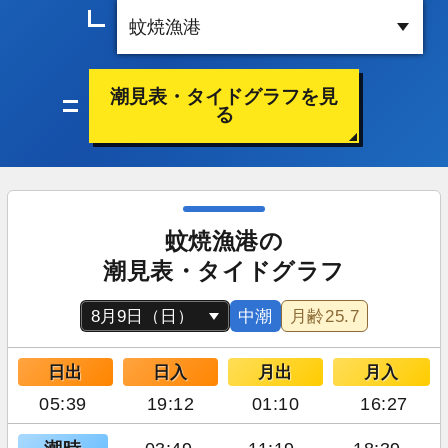
潮見表・タイドグラフを見
る
蚊焼漁港の
潮見表・タイドグラフ
中潮
月齢
25.7
日出
日入
月出
月入
05:39
19:12
01:10
16:27