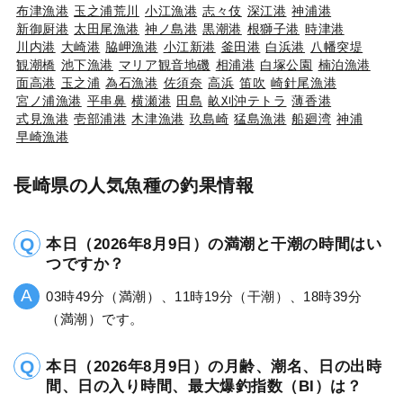
布津漁港
玉之浦荒川
小江漁港
志々伎
深江港
神浦港
新御厨港
太田尾漁港
神ノ島港
黒潮港
根獅子港
時津港
川内港
大崎港
脇岬漁港
小江新港
釜田港
白浜港
八幡突堤
観潮橋
池下漁港
マリア観音地磯
相浦港
白塚公園
楠泊漁港
面高港
玉之浦
為石漁港
佐須奈
高浜
笛吹
崎針尾漁港
宮ノ浦漁港
平串鼻
横瀬港
田島
畝刈沖テトラ
薄香港
式見漁港
壱部浦港
木津漁港
玖島崎
猛島漁港
船廻湾
神浦
早崎漁港
長崎県の人気魚種の釣果情報
本日（2026年8月9日）の満潮と干潮の時間はい
つですか？
03時49分（満潮）、11時19分（干潮）、18時39分
（満潮）です。
本日（2026年8月9日）の月齢、潮名、日の出時
間、日の入り時間、最大爆釣指数（BI）は？