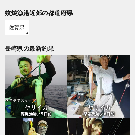
蚊焼漁港近郊の都道府県
佐賀県
長崎県の最新釣果
ヤリイカ
ヤリイカ
5
8
深堀漁港／
日前
早福漁港／
日前