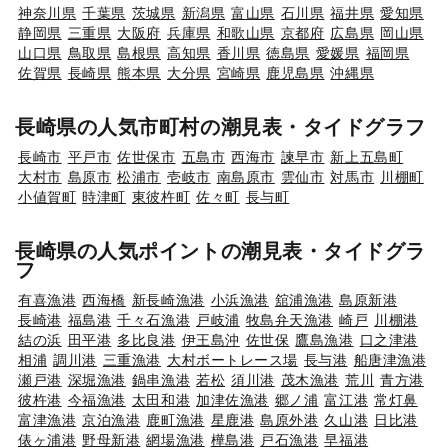
神奈川県
千葉県
茨城県
新潟県
富山県
石川県
福井県
愛知県
静岡県
三重県
大阪府
兵庫県
和歌山県
京都府
広島県
岡山県
山口県
鳥取県
島根県
高知県
香川県
徳島県
愛媛県
福岡県
佐賀県
長崎県
熊本県
大分県
宮崎県
鹿児島県
沖縄県
長崎県の人気市町村の潮見表・タイドグラフ
長崎市
平戸市
佐世保市
五島市
西海市
諫早市
新上五島町
大村市
島原市
松浦市
壱岐市
南島原市
雲仙市
対馬市
川棚町
小値賀町
時津町
東彼杵町
佐々町
長与町
長崎県の人気ポイントの潮見表・タイドグラ
フ
有喜漁港
西海橋
新長崎漁港
小浜漁港
舘浦漁港
島原新港
長崎港
福島港
千々石漁港
戸岐浦
牧島弁天漁港
崎戸
川棚港
結の浜
田平港
多比良港
伊王島沖
佐世保
鷹島漁港
口之津港
相浦
調川港
三重漁港
大村ボートレース場
長与港
船唐津漁港
瀬戸港
深堀漁港
鍋串漁港
若松
須川港
茂木漁港
荒川
青方港
彼杵港
今福漁港
太田和港
加津佐漁港
郷ノ浦
富江港
常灯鼻
富津漁港
京泊漁港
鹿町漁港
星鹿港
島原外港
久山港
日比港
俵ヶ浦港
野母新港
網場漁港
樺島港
戸石漁港
早福港