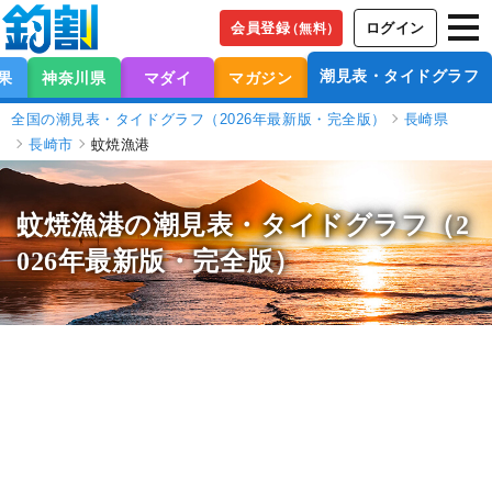
会員登録
ログイン
（無料）
潮見表・タイドグラフ
果
神奈川県
マダイ
マガジン
全国の潮見表・タイドグラフ（2026年最新版・完全版）
長崎県
長崎市
蚊焼漁港
蚊焼漁港の潮見表
・タイドグラフ（2
026年最新版・完全版）