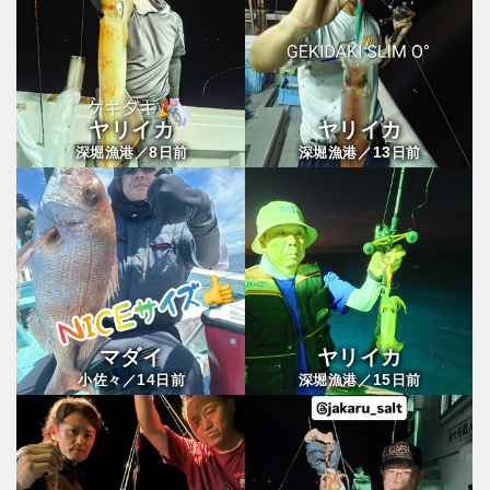
ヤリイカ
ヤリイカ
8
13
深堀漁港／
日前
深堀漁港／
日前
マダイ
ヤリイカ
14
15
小佐々／
日前
深堀漁港／
日前