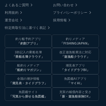
よくあるご質問
お問い合わせ
利用規約
プライバシーポリシー
運営会社
採用情報
特定商取引法に基づく表記
釣り船予約アプリ
釣りメディア
「釣割アプリ」
「FISHINGJAPAN」
1秒記入の乗船名簿
改正遊漁船業法に対応
「乗船名簿クラウド」
「遊漁船クラウド」
船釣りメディア
潮見表アプリ
「船釣りマガジン」
「タイドグラフBI」
全国の潮汐情報
魚図鑑AIアプリ
「潮見表・タイドグラフ」
「マイAI」
魚図鑑サイト
充実の補償内容と安さ
「写真から探せる魚図鑑」
「新・遊漁船保険DX」