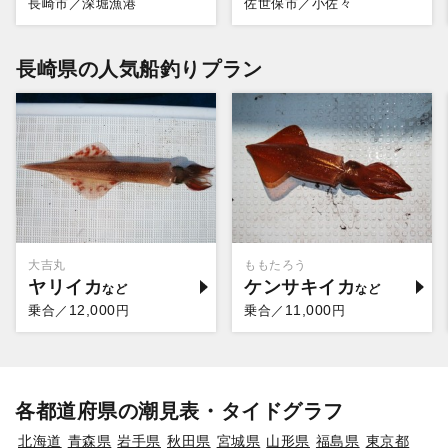
長崎市／深堀漁港
佐世保市／小佐々
長崎県の人気船釣りプラン
大吉丸
ももたろう
ヤリイカ
ケンサキイカ
12,000
11,000
乗合／
円
乗合／
円
各都道府県の潮見表・タイドグラフ
北海道
青森県
岩手県
秋田県
宮城県
山形県
福島県
東京都